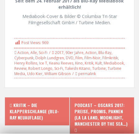
Seit dem 24. Februar 2017 als Blu-Ray Mediabook
erhältlich!
Mediabook-Cover & Bilder © Columbia Tri-Star
Filmgesellschaft GmbH / Turbine Medien.
Post Views:
969
Action
,
Alle
,
Sci-Fi
2017
,
90er Jahre
,
Action
,
Blu-Ray
,
Cyberpunk
,
Dolph Lundgren
,
DVD
,
Film
,
Film-Noir
,
Filmkritik
,
Henry Rollins
,
Ice T
,
Keanu Reeves
,
Kino
,
Kritik
,
Kult
,
Mediabook
,
Review
,
Robert Longo
,
Sci-Fi
,
Takeshi Kitano
,
Turbine
,
Turbine
Media
,
Udo Kier
,
William Gibson
permalink
P
KRITIK – DIE
PODCAST – OSCARS 2017:
KLAPPERSCHLANGE (BLU-
PREISE, PROMIS, PANNEN
o
RAY NEUAUFLAGE)
(LA LA LAND, MOONLIGHT,
MANCHESTER BY THE SEA…)
s