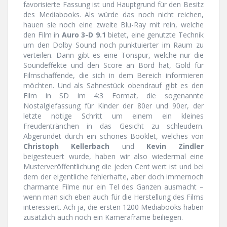
favorisierte Fassung ist und Hauptgrund für den Besitz
des Mediabooks. Als würde das noch nicht reichen,
hauen sie noch eine zweite Blu-Ray mit rein, welche
den Film in
Auro 3-D 9.1
bietet, eine genutzte Technik
um den Dolby Sound noch punktuierter im Raum zu
verteilen. Dann gibt es eine Tonspur, welche nur die
Soundeffekte und den Score an Bord hat, Gold für
Filmschaffende, die sich in dem Bereich informieren
möchten. Und als Sahnestück obendrauf gibt es den
Film in SD im 4:3 Format, die sogenannte
Nostalgiefassung für Kinder der 80er und 90er, der
letzte nötige Schritt um einem ein kleines
Freudentränchen in das Gesicht zu schleudern.
Abgerundet durch ein schönes Booklet, welches von
Christoph Kellerbach
und
Kevin Zindler
beigesteuert wurde, haben wir also wiedermal eine
Musterveröffentlichung die jeden Cent wert ist und bei
dem der eigentliche fehlerhafte, aber doch immernoch
charmante Filme nur ein Tel des Ganzen ausmacht –
wenn man sich eben auch für die Herstellung des Films
interessiert. Ach ja, die ersten 1200 Mediabooks haben
zusätzlich auch noch ein Kameraframe beiliegen.