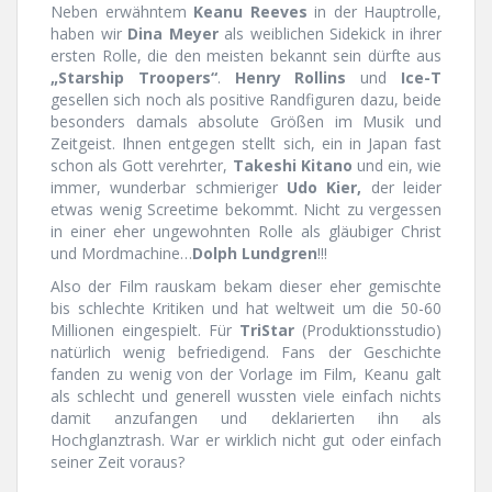
Neben erwähntem
Keanu Reeves
in der Hauptrolle,
haben wir
Dina Meyer
als weiblichen Sidekick in ihrer
ersten Rolle, die den meisten bekannt sein dürfte aus
„Starship Troopers“
.
Henry Rollins
und
Ice-T
gesellen sich noch als positive Randfiguren dazu, beide
besonders damals absolute Größen im Musik und
Zeitgeist. Ihnen entgegen stellt sich, ein in Japan fast
schon als Gott verehrter,
Takeshi Kitano
und ein, wie
immer, wunderbar schmieriger
Udo Kier,
der leider
etwas wenig Screetime bekommt. Nicht zu vergessen
in einer eher ungewohnten Rolle als gläubiger Christ
und Mordmachine…
Dolph Lundgren
!!!
Also der Film rauskam bekam dieser eher gemischte
bis schlechte Kritiken und hat weltweit um die 50-60
Millionen eingespielt. Für
TriStar
(Produktionsstudio)
natürlich wenig befriedigend. Fans der Geschichte
fanden zu wenig von der Vorlage im Film, Keanu galt
als schlecht und generell wussten viele einfach nichts
damit anzufangen und deklarierten ihn als
Hochglanztrash. War er wirklich nicht gut oder einfach
seiner Zeit voraus?