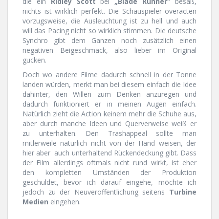
die ein
Ridley Scott
bei
„Blade Runner“
besaß,
nichts ist wirklich perfekt. Die Schauspieler overacten
vorzugsweise, die Ausleuchtung ist zu hell und auch
will das Pacing nicht so wirklich stimmen. Die deutsche
Synchro gibt dem Ganzen noch zusätzlich einen
negativen Beigeschmack, also lieber im Original
gucken.
Doch wo andere Filme dadurch schnell in der Tonne
landen würden, merkt man bei diesem einfach die Idee
dahinter, den Willen zum Denken anzuregen und
dadurch funktioniert er in meinen Augen einfach.
Natürlich zieht die Action keinem mehr die Schuhe aus,
aber durch manche Ideen und Querverweise weiß er
zu unterhalten. Den Trashappeal sollte man
mitlerweile natürlich nicht von der Hand weisen, der
hier aber auch unterhaltend Rückendeckung gibt. Dass
der Film allerdings oftmals nicht rund wirkt, ist eher
den kompletten Umständen der Produktion
geschuldet, bevor ich darauf eingehe, möchte ich
jedoch zu der Neuveröffentlichung seitens
Turbine
Medien
eingehen.