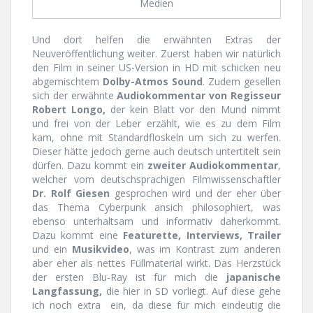
Medien
Und dort helfen die erwähnten Extras der
Neuveröffentlichung weiter. Zuerst haben wir natürlich
den Film in seiner US-Version in HD mit schicken neu
abgemischtem
Dolby-Atmos Sound
. Zudem gesellen
sich der erwähnte
Audiokommentar von Regisseur
Robert Longo,
der kein Blatt vor den Mund nimmt
und frei von der Leber erzählt, wie es zu dem Film
kam, ohne mit Standardfloskeln um sich zu werfen.
Dieser hätte jedoch gerne auch deutsch untertitelt sein
dürfen. Dazu kommt ein
zweiter Audiokommentar
,
welcher vom deutschsprachigen Filmwissenschaftler
Dr. Rolf Giesen
gesprochen wird und der eher über
das Thema Cyberpunk ansich philosophiert, was
ebenso unterhaltsam und informativ daherkommt.
Dazu kommt eine
Featurette, Interviews, Trailer
und ein
Musikvideo
, was im Kontrast zum anderen
aber eher als nettes Füllmaterial wirkt. Das Herzstück
der ersten Blu-Ray ist für mich die
japanische
Langfassung,
die hier in SD vorliegt. Auf diese gehe
ich noch extra ein, da diese für mich eindeutig die