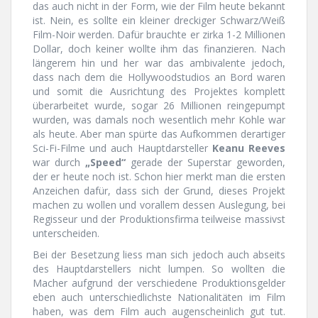
das auch nicht in der Form, wie der Film heute bekannt
ist. Nein, es sollte ein kleiner dreckiger Schwarz/Weiß
Film-Noir werden. Dafür brauchte er zirka 1-2 Millionen
Dollar, doch keiner wollte ihm das finanzieren. Nach
längerem hin und her war das ambivalente jedoch,
dass nach dem die Hollywoodstudios an Bord waren
und somit die Ausrichtung des Projektes komplett
überarbeitet wurde, sogar 26 Millionen reingepumpt
wurden, was damals noch wesentlich mehr Kohle war
als heute. Aber man spürte das Aufkommen derartiger
Sci-Fi-Filme und auch Hauptdarsteller
Keanu Reeves
war durch
„Speed“
gerade der Superstar geworden,
der er heute noch ist. Schon hier merkt man die ersten
Anzeichen dafür, dass sich der Grund, dieses Projekt
machen zu wollen und vorallem dessen Auslegung, bei
Regisseur und der Produktionsfirma teilweise massivst
unterscheiden.
Bei der Besetzung liess man sich jedoch auch abseits
des Hauptdarstellers nicht lumpen. So wollten die
Macher aufgrund der verschiedene Produktionsgelder
eben auch unterschiedlichste Nationalitäten im Film
haben, was dem Film auch augenscheinlich gut tut.