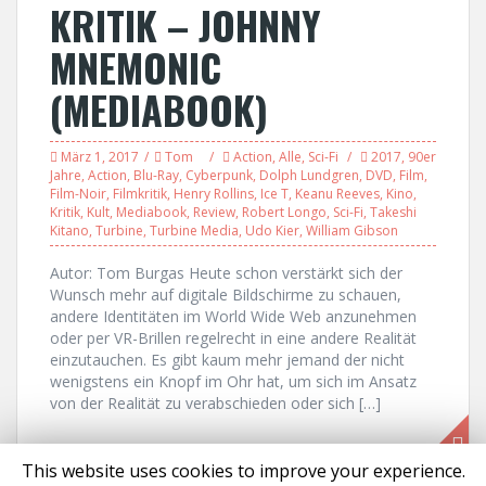
KRITIK – JOHNNY
MNEMONIC
(MEDIABOOK)
März 1, 2017
Tom
Action
,
Alle
,
Sci-Fi
2017
,
90er
Jahre
,
Action
,
Blu-Ray
,
Cyberpunk
,
Dolph Lundgren
,
DVD
,
Film
,
Film-Noir
,
Filmkritik
,
Henry Rollins
,
Ice T
,
Keanu Reeves
,
Kino
,
Kritik
,
Kult
,
Mediabook
,
Review
,
Robert Longo
,
Sci-Fi
,
Takeshi
Kitano
,
Turbine
,
Turbine Media
,
Udo Kier
,
William Gibson
Autor: Tom Burgas Heute schon verstärkt sich der
Wunsch mehr auf digitale Bildschirme zu schauen,
andere Identitäten im World Wide Web anzunehmen
oder per VR-Brillen regelrecht in eine andere Realität
einzutauchen. Es gibt kaum mehr jemand der nicht
wenigstens ein Knopf im Ohr hat, um sich im Ansatz
von der Realität zu verabschieden oder sich […]
This website uses cookies to improve your experience.