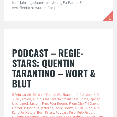
fünf Jahre gedauert bis „Kung Fu Panda 3“
veröffentlicht wurde. Die […]
PODCAST – REGIE-
STARS: QUENTIN
TARANTINO – WORT &
BLUT
Februar 26, 2016
Florian Wurfbaum
Action
2016
,
Action
,
Audio
,
Cine Entertainment Talk
,
Crime
,
Django
Unchained
,
Eastern
,
Film
,
Four Rooms
,
From Disk Till Dawn
,
Horror
,
Inglorious Basterds
,
Jackie Brown
,
Kill Bill
,
Kino
,
Kult
,
Kung-Fu
,
Natural Born Killers
,
Podcast
,
Pulp
,
Pulp Fiction
,
Quentin Tarantino
,
Resovoir Dogs
,
The Hateful 8
,
Thriller
,
True