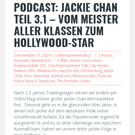
PODCAST: JACKIE CHAN
TEIL 3.1 – VOM MEISTER
ALLER KLASSEN ZUM
HOLLYWOOD-STAR
November 17, 2024
Entertainment Blog
Action
,
Komödie
,
Martial-Arts
90er
,
Action
,
Asia-Action
,
Audioprodukt
,
CET
,
Cine Entertainment Talk
,
City Hunter
,
Eastern
,
Film
,
Filmplausch
,
Hard to Die
,
Hörsendung
,
Jackie
Chan
,
Kino
,
Komödie
,
martial arts
,
Mission Adler
,
Podcast
,
Police Story 3: Supercop
,
The Prisoner
,
Video
Nach 2,5 Jahren Trainingslager setzen wir endlich per
Drittschlag unsere große Jackie Chan Retrospektive
fort. Diesmal geht es in die glanzvollen 90er Jahre, in
denen sich Jackie auf dem absoluten Peak seiner
Schaffenskraft befand. Da die Plauderrunde regelrecht
ausgeartet ist und es zu einer Überlänge von epischem
Ausmaß kam, haben wir unsere dritte Jackie-Folge in
zwei Hälften […]