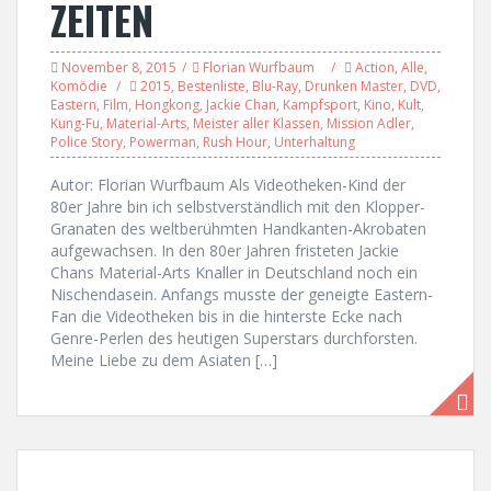
ZEITEN
November 8, 2015
Florian Wurfbaum
Action
,
Alle
,
Komödie
2015
,
Bestenliste
,
Blu-Ray
,
Drunken Master
,
DVD
,
Eastern
,
Film
,
Hongkong
,
Jackie Chan
,
Kampfsport
,
Kino
,
Kult
,
Kung-Fu
,
Material-Arts
,
Meister aller Klassen
,
Mission Adler
,
Police Story
,
Powerman
,
Rush Hour
,
Unterhaltung
Autor: Florian Wurfbaum Als Videotheken-Kind der
80er Jahre bin ich selbstverständlich mit den Klopper-
Granaten des weltberühmten Handkanten-Akrobaten
aufgewachsen. In den 80er Jahren fristeten Jackie
Chans Material-Arts Knaller in Deutschland noch ein
Nischendasein. Anfangs musste der geneigte Eastern-
Fan die Videotheken bis in die hinterste Ecke nach
Genre-Perlen des heutigen Superstars durchforsten.
Meine Liebe zu dem Asiaten […]