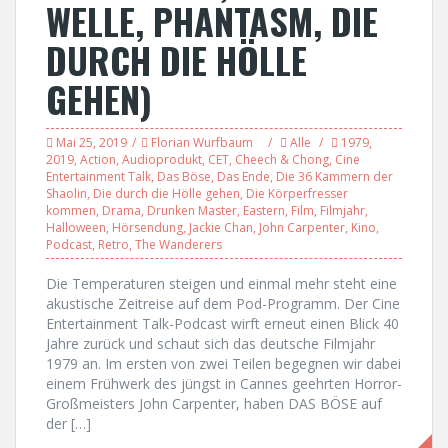
WELLE, PHANTASM, DIE
DURCH DIE HÖLLE
GEHEN)
Mai 25, 2019
Florian Wurfbaum
Alle
1979
,
2019
,
Action
,
Audioprodukt
,
CET
,
Cheech & Chong
,
Cine
Entertainment Talk
,
Das Böse
,
Das Ende
,
Die 36 Kammern der
Shaolin
,
Die durch die Hölle gehen
,
Die Körperfresser
kommen
,
Drama
,
Drunken Master
,
Eastern
,
Film
,
Filmjahr
,
Halloween
,
Hörsendung
,
Jackie Chan
,
John Carpenter
,
Kino
,
Podcast
,
Retro
,
The Wanderers
Die Temperaturen steigen und einmal mehr steht eine
akustische Zeitreise auf dem Pod-Programm. Der Cine
Entertainment Talk-Podcast wirft erneut einen Blick 40
Jahre zurück und schaut sich das deutsche Filmjahr
1979 an. Im ersten von zwei Teilen begegnen wir dabei
einem Frühwerk des jüngst in Cannes geehrten Horror-
Großmeisters John Carpenter, haben DAS BÖSE auf
der […]