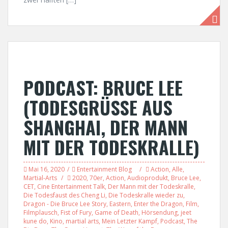
PODCAST: BRUCE LEE
(TODESGRÜSSE AUS
SHANGHAI, DER MANN
MIT DER TODESKRALLE)
Mai 16, 2020
Entertainment Blog
Action
,
Alle
,
Martial-Arts
2020
,
70er
,
Action
,
Audioprodukt
,
Bruce Lee
,
CET
,
Cine Entertainment Talk
,
Der Mann mit der Todeskralle
,
Die Todesfaust des Cheng Li
,
Die Todeskralle wieder zu
,
Dragon - Die Bruce Lee Story
,
Eastern
,
Enter the Dragon
,
Film
,
Filmplausch
,
Fist of Fury
,
Game of Death
,
Hörsendung
,
jeet
kune do
,
Kino
,
martial arts
,
Mein Letzter Kampf
,
Podcast
,
The