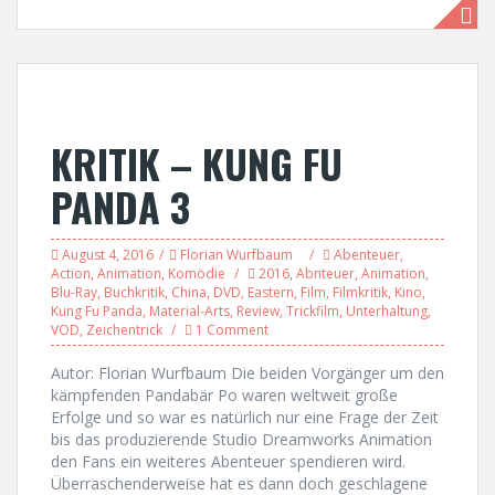
KRITIK – KUNG FU
PANDA 3
August 4, 2016
Florian Wurfbaum
Abenteuer
,
Action
,
Animation
,
Komödie
2016
,
Abnteuer
,
Animation
,
Blu-Ray
,
Buchkritik
,
China
,
DVD
,
Eastern
,
Film
,
Filmkritik
,
Kino
,
Kung Fu Panda
,
Material-Arts
,
Review
,
Trickfilm
,
Unterhaltung
,
VOD
,
Zeichentrick
1 Comment
Autor: Florian Wurfbaum Die beiden Vorgänger um den
kämpfenden Pandabär Po waren weltweit große
Erfolge und so war es natürlich nur eine Frage der Zeit
bis das produzierende Studio Dreamworks Animation
den Fans ein weiteres Abenteuer spendieren wird.
Überraschenderweise hat es dann doch geschlagene