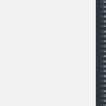
J
J
M
A
M
F
J
D
N
O
S
A
J
J
M
A
M
F
J
D
N
O