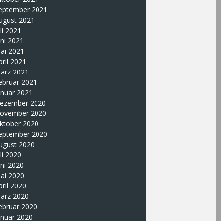
eptember 2021
ugust 2021
uli 2021
uni 2021
ai 2021
pril 2021
ärz 2021
ebruar 2021
anuar 2021
ezember 2020
ovember 2020
ktober 2020
eptember 2020
ugust 2020
uli 2020
uni 2020
ai 2020
pril 2020
ärz 2020
ebruar 2020
anuar 2020