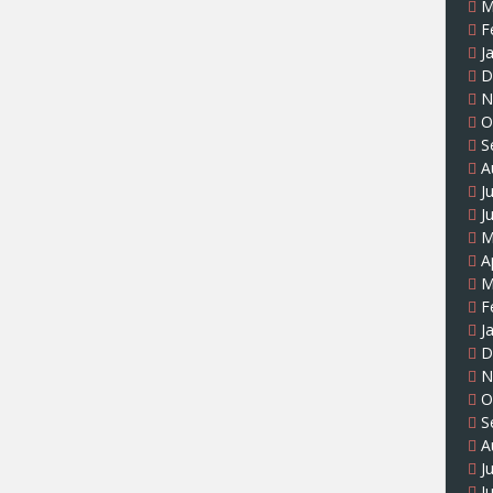
M
F
J
D
N
O
S
A
J
J
M
A
M
F
J
D
N
O
S
A
J
J