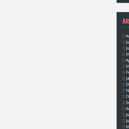
AR
A
J
J
M
A
M
F
J
D
N
O
S
A
J
J
M