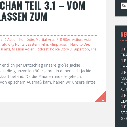
CHAN TEIL 3.1 – VOM
S
u
LASSEN ZUM
c
h
R
e
NE
n
n
Action
,
Komödie
,
Martial-Arts
90er
,
Action
,
Asia-
a
Talk
,
City Hunter
,
Eastern
,
Film
,
Filmplausch
,
Hard to Die
,
P
al arts
,
Mission Adler
,
Podcast
,
Police Story 3: Supercop
,
The
c
FRA
h
P
:
 endlich per Drittschlag unsere große Jackie
LAK
in die glanzvollen 90er Jahre, in denen sich Jackie
P
kraft befand. Da die Plauderrunde regelrecht
MA
e von epischem Ausmaß kam, haben wir unsere dritte
DA
SU
P
ED
P
ST
GE