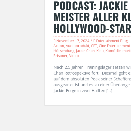
PODCAST: JACKIE 
MEISTER ALLER K
HOLLYWOOD-STA
November 17, 2024
Entertainment Blog
Action
,
Audioprodukt
,
CET
,
Cine Entertainment 
Hörsendung
,
Jackie Chan
,
Kino
,
Komödie
,
marti
Prisoner
,
Video
Nach 2,5 Jahren Trainingslager setzen wir
Chan Retrospektive fort. Diesmal geht es 
auf dem absoluten Peak seiner Schaffens
ausgeartet ist und es zu einer Überläng
Jackie-Folge in zwei Hälften […]