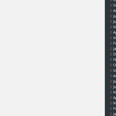
S
A
J
J
M
A
M
F
J
D
N
O
S
A
J
J
M
A
M
F
J