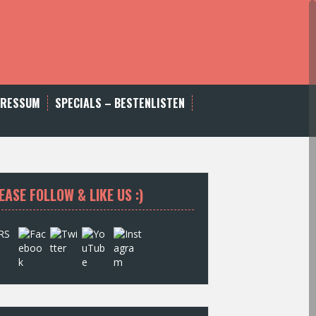
PRESSUM
SPECIALS – BESTENLISTEN
EASE FOLLOW & LIKE US :)