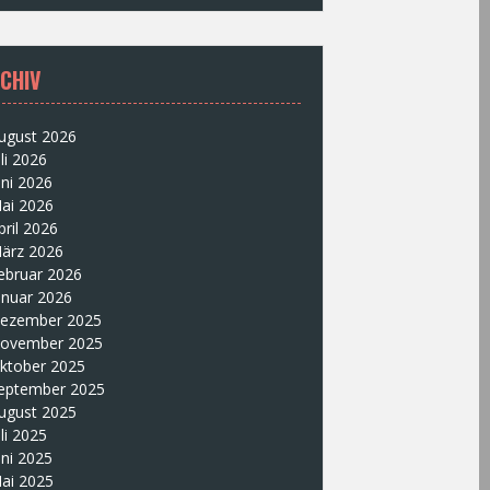
CHIV
ugust 2026
uli 2026
uni 2026
ai 2026
pril 2026
ärz 2026
ebruar 2026
anuar 2026
ezember 2025
ovember 2025
ktober 2025
eptember 2025
ugust 2025
uli 2025
uni 2025
ai 2025