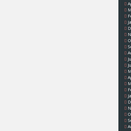
A
M
F
J
D
N
O
S
A
J
J
M
A
M
F
J
D
N
O
S
A