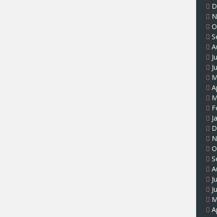
D
N
O
S
A
J
J
M
A
M
F
J
D
N
O
S
A
J
J
M
A