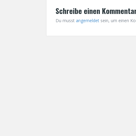
t
Schreibe einen Kommenta
n
a
Du musst
angemeldet
sein, um einen K
v
i
g
a
t
i
o
n