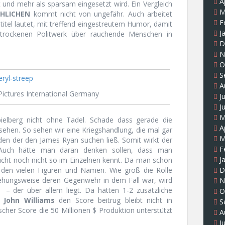
A
t und mehr als sparsam eingesetzt wird. Ein Vergleich
M
CHLICHEN
kommt nicht von ungefähr. Auch arbeitet
F
ltitel lautet, mit treffend eingestreutem Humor, damit
J
trockenen Politwerk über rauchende Menschen in
D
N
O
S
A
Pictures International Germany
J
J
M
ielberg nicht ohne Tadel. Schade dass gerade die
A
sehen. So sehen wir eine Kriegshandlung, die mal gar
M
nden der den James Ryan suchen ließ. Somit wirkt der
F
. Auch hätte man daran denken sollen, dass man
J
eicht noch nicht so im Einzelnen kennt. Da man schon
D
en vielen Figuren und Namen. Wie groß die Rolle
hungsweise deren Gegenwehr in dem Fall war, wird
N
t – der über allem liegt. Da hätten 1-2 zusätzliche
O
o
John Williams
den Score beitrug bleibt nicht in
S
ischer Score die 50 Millionen $ Produktion unterstützt
A
J