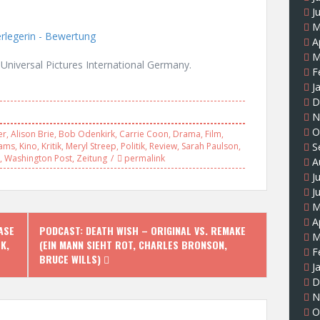
J
M
A
M
Universal Pictures International Germany.
F
J
D
N
O
er
,
Alison Brie
,
Bob Odenkirk
,
Carrie Coon
,
Drama
,
Film
,
S
iams
,
Kino
,
Kritik
,
Meryl Streep
,
Politik
,
Review
,
Sarah Paulson
,
,
Washington Post
,
Zeitung
permalink
A
J
J
M
A
ASE
PODCAST: DEATH WISH – ORIGINAL VS. REMAKE
M
K,
(EIN MANN SIEHT ROT, CHARLES BRONSON,
F
BRUCE WILLS)
J
D
N
O