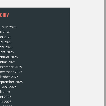
CHIV
ugust 2026
uli 2026
uni 2026
ai 2026
pril 2026
ärz 2026
ebruar 2026
anuar 2026
ezember 2025
ovember 2025
ktober 2025
eptember 2025
ugust 2025
uli 2025
uni 2025
ai 2025