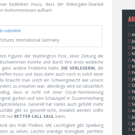
man bedenken muss, dass der Watergate-Skandal
ten Vorkommnissen aufkam.
AR
A
Pictures International Germany
J
J
M
sten Figuren der Washington Post, einer Zeitung die
A
tschwimmen konnte und durch ihre erste weibliche
M
h ganz andere Probleme hatte.
DIE VERLEGERIN
, die
F
treffen muss und dazu dann auch noch in solch einer
J
d da braucht man solch ein Schwergewicht wie unsere
D
 anders zu erwarten war, allerdings wird sie tatsächlich
N
nding, dass er nicht mit einer Oscar-Nominierung
O
Original gucken und sein Schauspiel in Zusammenhang
 Spitzenklasse. Generell hat Hanks auch gefühlt mehr
S
usfälle gibt es generell nicht, erwähnt werden sollte
A
icht nur
BETTER CALL SAUL
kann.
J
J
rit des Polit-Thrillers. Mit Leichtigkeit gibt Spielberg
M
ern zu sehen. Leichte ständige Körnigkeit, perfekte