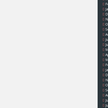
F
J
D
N
O
S
A
J
J
M
A
M
F
J
D
N
O
S
A
J
J