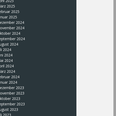
pril 2025
ärz 2025
ebruar 2025
anuar 2025
ezember 2024
ovember 2024
ktober 2024
eptember 2024
ugust 2024
uli 2024
uni 2024
ai 2024
pril 2024
ärz 2024
ebruar 2024
anuar 2024
ezember 2023
ovember 2023
ktober 2023
eptember 2023
ugust 2023
uli 2023