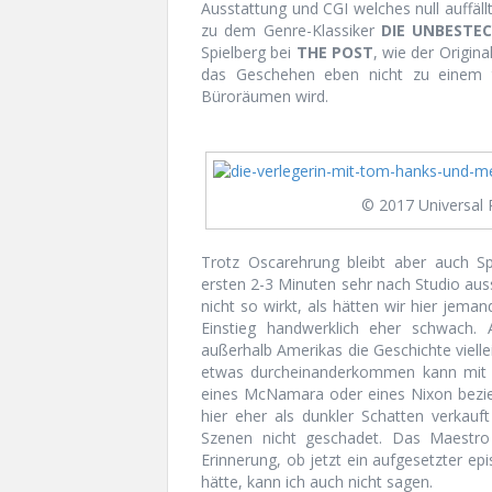
Ausstattung und CGI welches null auffäll
zu dem Genre-Klassiker
DIE UNBESTE
Spielberg bei
THE POST
, wie der Origina
das Geschehen eben nicht zu einem 
Büroräumen wird.
© 2017 Universal 
Trotz Oscarehrung bleibt aber auch Sp
ersten 2-3 Minuten sehr nach Studio aus
nicht so wirkt, als hätten wir hier jema
Einstieg handwerklich eher schwach
außerhalb Amerikas die Geschichte viell
etwas durcheinanderkommen kann mit d
eines McNamara oder eines Nixon bezie
hier eher als dunkler Schatten verkauf
Szenen nicht geschadet. Das Maestr
Erinnerung, ob jetzt ein aufgesetzter ep
hätte, kann ich auch nicht sagen.