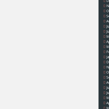
D
N
O
S
A
J
J
M
A
M
F
J
D
N
O
S
A
J
J
M
A
M