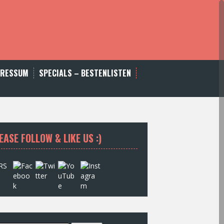
PRESSUM
SPECIALS – BESTENLISTEN
EASE FOLLOW & LIKE US :)