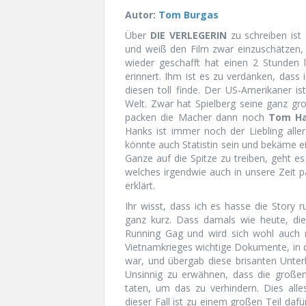
Autor:
Tom Burgas
Über
DIE VERLEGERIN
zu schreiben ist
und weiß den Film zwar einzuschätzen,
wieder geschafft hat einen 2 Stunden
erinnert. Ihm ist es zu verdanken, dass 
diesen toll finde. Der US-Amerikaner is
Welt. Zwar hat Spielberg seine ganz gr
packen die Macher dann noch
Tom H
Hanks ist immer noch der Liebling alle
könnte auch Statistin sein und bekäme 
Ganze auf die Spitze zu treiben, geht e
welches irgendwie auch in unsere Zeit
erklärt.
Ihr wisst, dass ich es hasse die Story r
ganz kurz. Dass damals wie heute, die 
Running Gag und wird sich wohl auch n
Vietnamkrieges wichtige Dokumente, in d
war, und übergab diese brisanten Unter
Unsinnig zu erwähnen, dass die großen
taten, um das zu verhindern. Dies all
dieser Fall ist zu einem großen Teil daf