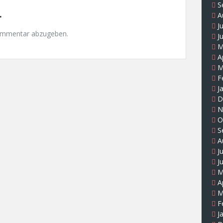
S
r
A
J
ommentar abzugeben.
J
M
A
M
F
J
D
N
O
S
A
J
J
M
A
M
F
J