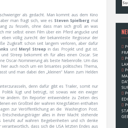
S
u
c
 schwieriger als gedacht. Man kommt aus dem Kino
h
 aber man fragt sich, wie es
Steven Spielberg
mal
e
 lang zu fesseln, ohne dass man sich groß an was
NE
n
ich mir selbst einen Film über ein Pferd angucke und
n
t eben völlig zurecht der bekannteste Regisseur der
a
oße Zugkraft schon seit langem verloren, aber dafür
P
c
anks
und
Meryl Streep
in das Projekt und gut ist.
FRA
h
r und Streep bekommt eh für alles einen Oscar. Sie
P
:
eine Oscar-Nominierung als beste Nebenrolle. Um das
LAK
s hier auch noch um ein brisantes politisches Thema,
P
 passt und man dabei den „kleinen“ Mann zum Helden
MA
DA
unterzurasseln, denn dafür gibt es Trailer, somit nur
SU
Politik lügt und betrügt, ist sowas wie ein ewiger
P
ie ändern. Ein Reporter entwendete zu Zeiten des
ED
enen ein Großteil der wahren Kriegsfakten enthalten
P
lagen zur Veröffentlichung an die Washington Post.
ST
 Entscheidungsträger alles in ihrer Macht stehende
GE
es beruht auf wahren Begebenheiten und ich denke
ür verantwortlich, dass sich die USA letzten Endes aus