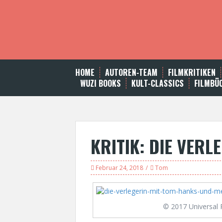
S
k
i
p
t
o
c
HOME
AUTOREN-TEAM
FILMKRITIKEN
o
WUZI BOOKS
KULT-CLASSICS
FILMBÜ
n
t
e
n
t
KRITIK: DIE VERL
Februar 24, 2018
Tom
© 2017 Universal 