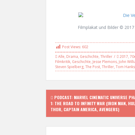
Filmplakat und Bilder © 2017 
Post Views:
602
Alle
,
Drama
,
Geschichte
,
Thriller
2017
,
70
Filmkritik
,
Geschichte
,
Jesse Plemons
,
John Will
Steven Spielberg
,
The Post
,
Thriller
,
Tom Hanks
P
PODCAST: MARVEL CINEMATIC UNIVERSE PH
1: THE ROAD TO INFINITY WAR (IRON MAN, HUL
o
THOR, CAPTAIN AMERICA, AVENGERS)
s