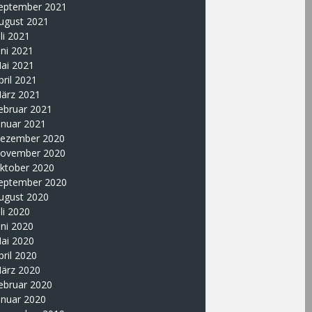
eptember 2021
ugust 2021
uli 2021
uni 2021
ai 2021
pril 2021
ärz 2021
ebruar 2021
anuar 2021
ezember 2020
ovember 2020
ktober 2020
eptember 2020
ugust 2020
uli 2020
uni 2020
ai 2020
pril 2020
ärz 2020
ebruar 2020
anuar 2020