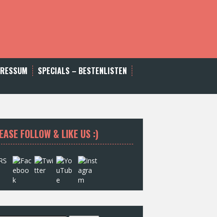
PRESSUM
SPECIALS – BESTENLISTEN
EASE FOLLOW & LIKE US :)