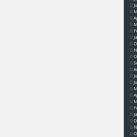
J
M
A
M
F
J
D
N
O
S
A
J
J
M
A
M
F
J
D
N
O