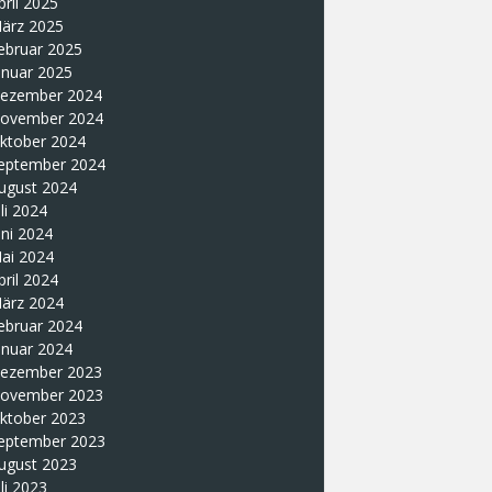
pril 2025
ärz 2025
ebruar 2025
anuar 2025
ezember 2024
ovember 2024
ktober 2024
eptember 2024
ugust 2024
uli 2024
uni 2024
ai 2024
pril 2024
ärz 2024
ebruar 2024
anuar 2024
ezember 2023
ovember 2023
ktober 2023
eptember 2023
ugust 2023
uli 2023