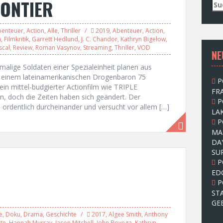
RONTIER
S
u
c
benteuer
,
Action
,
Alle
,
Thriller
2019
,
Abenteuer
,
Action
,
h
m
,
Filmkritik
,
Garrett Hedlund
,
J. C. Chandor
,
Kathryn Bigelow
,
e
scal
,
Review
,
Roman Vasynov
,
Streaming
,
Thriller
,
VOD
NE
n
n
malige Soldaten einer Spezialeinheit planen aus
a
en einem lateinamerikanischen Drogenbaron 75
P
c
ein mittel-budgierter Actionfilm wie TRIPLE
FRA
h
n, doch die Zeiten haben sich geändert. Der
P
:
 ordentlich durcheinander und versucht vor allem […]
LAK
P
MA
DA
SU
P
ED
P
ST
GE
e
,
Doku
,
Drama
,
Geschichte
2017
,
Algee Smith
,
Anthony
te
,
Hannah Murray
,
Jason Mitchell
,
John Boyega
,
Kathryn