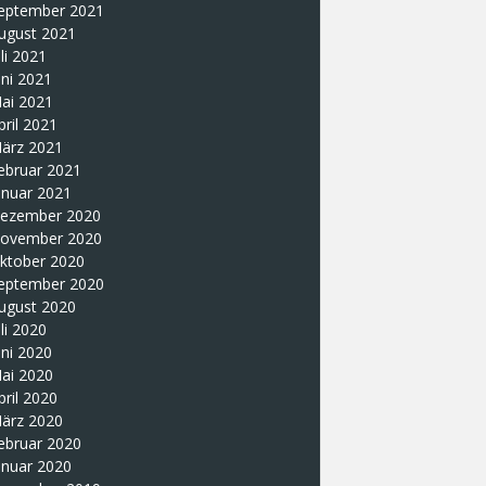
eptember 2021
ugust 2021
uli 2021
uni 2021
ai 2021
pril 2021
ärz 2021
ebruar 2021
anuar 2021
ezember 2020
ovember 2020
ktober 2020
eptember 2020
ugust 2020
uli 2020
uni 2020
ai 2020
pril 2020
ärz 2020
ebruar 2020
anuar 2020