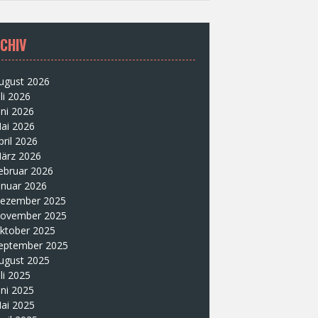
CHIV
ugust 2026
uli 2026
uni 2026
ai 2026
pril 2026
ärz 2026
ebruar 2026
anuar 2026
ezember 2025
ovember 2025
ktober 2025
eptember 2025
ugust 2025
uli 2025
uni 2025
ai 2025