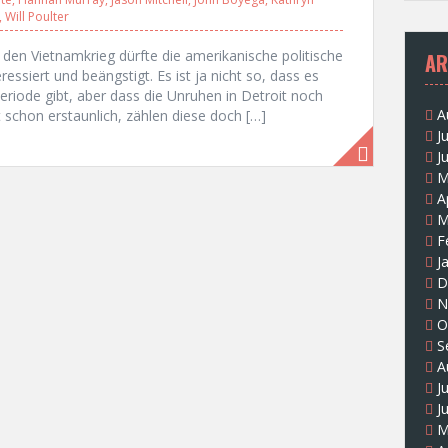
,
Will Poulter
den Vietnamkrieg dürfte die amerikanische politische
AR
ssiert und beängstigt. Es ist ja nicht so, dass es
eriode gibt, aber dass die Unruhen in Detroit noch
A
t schon erstaunlich, zählen diese doch […]
J
J
M
A
M
F
J
D
N
O
S
A
J
J
M