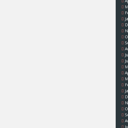
A
M
F
J
D
N
O
S
A
J
J
M
A
M
F
J
D
N
O
S
A
J