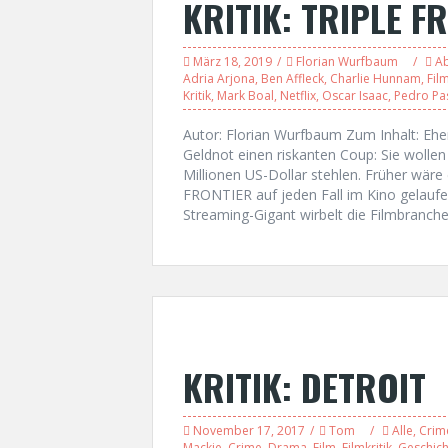
KRITIK: TRIPLE F
März 18, 2019
Florian Wurfbaum
A
Adria Arjona
,
Ben Affleck
,
Charlie Hunnam
,
Fil
Kritik
,
Mark Boal
,
Netflix
,
Oscar Isaac
,
Pedro Pa
Autor: Florian Wurfbaum Zum Inhalt: Ehe
Geldnot einen riskanten Coup: Sie woll
Millionen US-Dollar stehlen. Früher wäre 
FRONTIER auf jeden Fall im Kino gelaufe
Streaming-Gigant wirbelt die Filmbranche
KRITIK: DETROIT
November 17, 2017
Tom
Alle
,
Crim
Mackie
,
Crime
,
Drama
,
Film
,
Filmkritik
,
Geschich