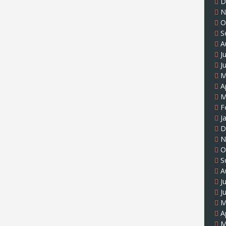
D
N
O
S
A
J
J
M
A
M
F
J
D
N
O
S
A
J
J
M
A
M