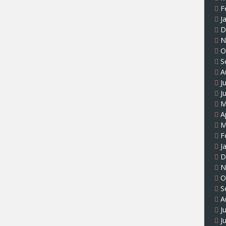
F
J
D
N
O
S
A
J
J
M
A
M
F
J
D
N
O
S
A
J
J