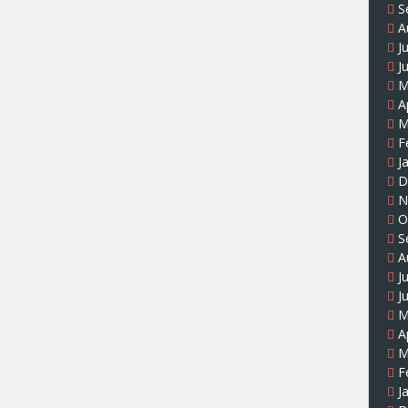
S
A
J
J
M
A
M
F
J
D
N
O
S
A
J
J
M
A
M
F
J