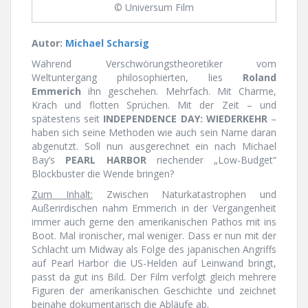
© Universum Film
Autor:
Michael Scharsig
Während Verschwörungstheoretiker vom
Weltuntergang philosophierten, lies
Roland
Emmerich
ihn geschehen. Mehrfach. Mit Charme,
Krach und flotten Sprüchen. Mit der Zeit – und
spätestens seit
INDEPENDENCE DAY: WIEDERKEHR
–
haben sich seine Methoden wie auch sein Name daran
abgenutzt. Soll nun ausgerechnet ein nach Michael
Bay’s
PEARL HARBOR
riechender „Low-Budget“
Blockbuster die Wende bringen?
Zum Inhalt:
Zwischen Naturkatastrophen und
Außerirdischen nahm Emmerich in der Vergangenheit
immer auch gerne den amerikanischen Pathos mit ins
Boot. Mal ironischer, mal weniger. Dass er nun mit der
Schlacht um Midway als Folge des japanischen Angriffs
auf Pearl Harbor die US-Helden auf Leinwand bringt,
passt da gut ins Bild. Der Film verfolgt gleich mehrere
Figuren der amerikanischen Geschichte und zeichnet
beinahe dokumentarisch die Abläufe ab.