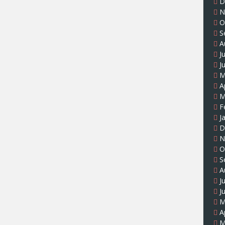
D
N
O
S
A
J
J
M
A
M
F
J
D
N
O
S
A
J
J
M
A
M