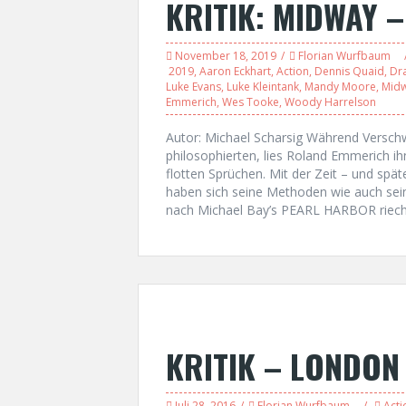
KRITIK: MIDWAY –
November 18, 2019
Florian Wurfbaum
2019
,
Aaron Eckhart
,
Action
,
Dennis Quaid
,
Dr
Luke Evans
,
Luke Kleintank
,
Mandy Moore
,
Midw
Emmerich
,
Wes Tooke
,
Woody Harrelson
Autor: Michael Scharsig Während Versc
philosophierten, lies Roland Emmerich i
flotten Sprüchen. Mit der Zeit – und 
haben sich seine Methoden wie auch sei
nach Michael Bay’s PEARL HARBOR riech
KRITIK – LONDON
Juli 28, 2016
Florian Wurfbaum
Acti