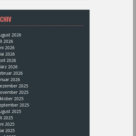
CHIV
ugust 2026
uli 2026
uni 2026
ai 2026
pril 2026
ärz 2026
ebruar 2026
anuar 2026
ezember 2025
ovember 2025
ktober 2025
eptember 2025
ugust 2025
uli 2025
uni 2025
ai 2025