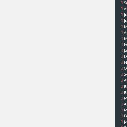
S
A
J
J
M
A
M
F
J
D
N
O
S
A
J
J
M
A
M
F
J