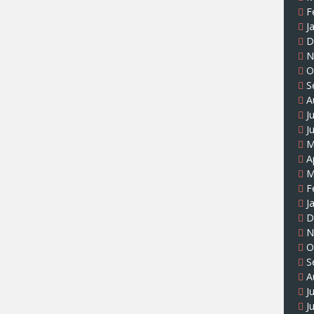
F
J
D
N
O
S
A
J
J
M
A
M
F
J
D
N
O
S
A
J
J