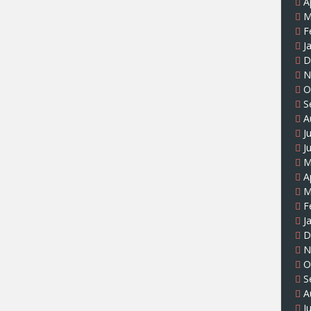
A
M
F
J
D
N
O
S
A
J
J
M
A
M
F
J
D
N
O
S
A
J