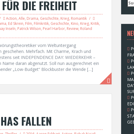
 FÜR DIE FREIHEIT
S
u
c
Action
,
Alle
,
Drama
,
Geschichte
,
Krieg
,
Romantik
h
ama
,
Ed Skrein
,
Film
,
Filmkritik
,
Geschichte
,
Kino
,
Krieg
,
Kritik
,
e
ay Inseln
,
Patrick Wilson
,
Pearl Harbor
,
Review
,
Roland
NE
n
n
a
hwörungstheoretiker vom Weltuntergang
P
c
hn geschehen. Mehrfach. Mit Charme, Krach und
FRA
h
spätestens seit INDEPENDENCE DAY: WIEDERKEHR –
P
:
n Name daran abgenutzt. Soll nun ausgerechnet ein
LAK
ender „Low-Budget“ Blockbuster die Wende […]
P
MA
DA
SU
P
ED
P
 HAS FALLEN
ST
GE
on
,
Thriller
2016
,
Aaron Eckhart
,
Action
,
Babak Najafi
,