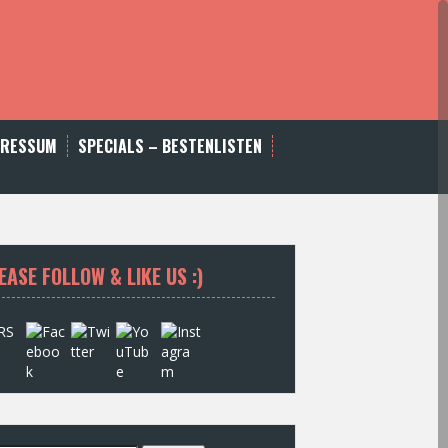
PRESSUM
SPECIALS – BESTENLISTEN
EASE FOLLOW & LIKE US :)