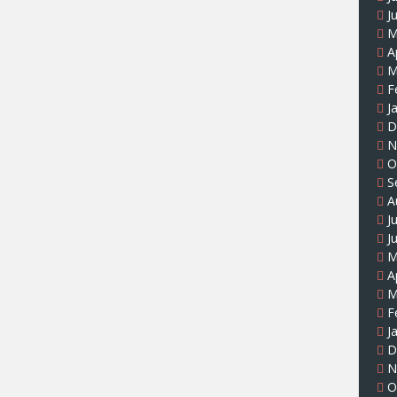
J
M
A
M
F
J
D
N
O
S
A
J
J
M
A
M
F
J
D
N
O