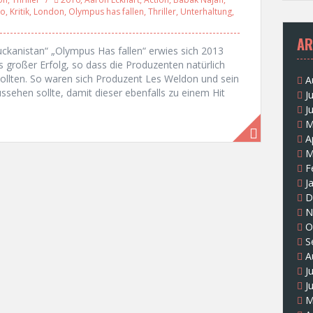
no
,
Kritik
,
London
,
Olympus has fallen
,
Thriller
,
Unterhaltung
,
AR
ckanistan“ „Olympus Has fallen“ erwies sich 2013
s großer Erfolg, so dass die Produzenten natürlich
ollten. So waren sich Produzent Les Weldon und sein
A
ssehen sollte, damit dieser ebenfalls zu einem Hit
J
J
M
A
M
F
J
D
N
O
S
A
J
J
M