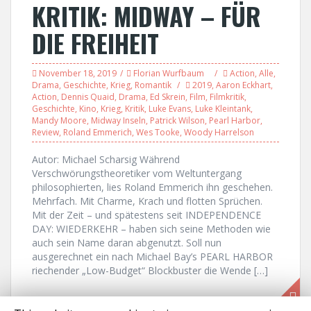
KRITIK: MIDWAY – FÜR
DIE FREIHEIT
November 18, 2019
Florian Wurfbaum
Action
,
Alle
,
Drama
,
Geschichte
,
Krieg
,
Romantik
2019
,
Aaron Eckhart
,
Action
,
Dennis Quaid
,
Drama
,
Ed Skrein
,
Film
,
Filmkritik
,
Geschichte
,
Kino
,
Krieg
,
Kritik
,
Luke Evans
,
Luke Kleintank
,
Mandy Moore
,
Midway Inseln
,
Patrick Wilson
,
Pearl Harbor
,
Review
,
Roland Emmerich
,
Wes Tooke
,
Woody Harrelson
Autor: Michael Scharsig Während
Verschwörungstheoretiker vom Weltuntergang
philosophierten, lies Roland Emmerich ihn geschehen.
Mehrfach. Mit Charme, Krach und flotten Sprüchen.
Mit der Zeit – und spätestens seit INDEPENDENCE
DAY: WIEDERKEHR – haben sich seine Methoden wie
auch sein Name daran abgenutzt. Soll nun
ausgerechnet ein nach Michael Bay’s PEARL HARBOR
riechender „Low-Budget“ Blockbuster die Wende […]