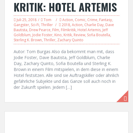
KRITIK: HOTEL ARTEMIS
Juli 25, 2018
Tom
Action
,
Comic
,
Crime
,
Fantasy
,
Gangster
,
Sci-Fi
,
Thriller
2018
,
Action
,
Charlie Day
,
Dave
Bautista
,
Drew Pearce
,
Film
,
Filmkritik
,
Hotel Artemis
,
Jeff
Goldblum
,
Jodie Foster
,
Kino
,
Kritik
,
Review
,
Sofia Boutella
,
Sterling K. Brown
,
Thriller
,
Zachary Quinto
Autor: Tom Burgas Also da bekommt man mit, dass
Jodie Foster, Dave Bautista, Jeff Goldblum, Charlie
Day, Zachary Quinto, Sofia Boutella und Sterling K.
Brown in einem Film mitspielen, in dem diese in einem
Hotel festsitzen. Alle sind sie Auftragskiller oder ähnlich
gefährliche Subjekte und das Ganze soll auch noch in
der Zukunft spielen. Jedem […]