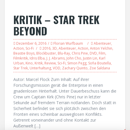
KRITIK – STAR TREK
BEYOND
Dezember 6, 2016
Florian Wurfbaum
Abenteuer
,
Action
,
Sci-Fi
2016
,
3D
,
Abenteuer
,
Action
,
Anton Yelchin
,
Beastie Boys
,
Blockbuster
,
Blu-Ray
,
Chris Pine
,
DVD
,
Film
,
Filmkritik
,
Idris Elba
,
J. J. Abrams
,
John Cho
,
Justin Lin
,
Karl
Urban
,
Kino
,
Kritik
,
Review
,
Sci-Fi
,
Simon Pegg
,
Sofia Boutella
,
Star Trek
,
Unterhaltung
,
VOD
,
Zachary Quinto
,
Zoe Saldana
Autor: Marcel Flock Zum Inhalt: Auf ihrer
Forschungsmission gerät die Enterprise in einen
gnadenlosen Hinterhalt. Unter Dauerbeschuss kann die
Crew um Captain Kirk (Chris Pine) nur in letzter
Sekunde auf fremdem Terrain notlanden. Doch statt in
Sicherheit befindet sie sich plötzlich zwischen den
Fronten eines scheinbar ausweglosen Konflikts.
Getrennt voneinander und ohne Kontakt zur
Außenwelt […]