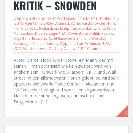
KRITIK – SNOWDEN
April 6, 2017
Florian Wurfbaum
Drama
,
Thriller
2016
,
Agenten
,
Blu-Ray
,
Drama
,
DVD
,
Edward Snowden
,
Film
,
Filmkritik
,
Joely Richardson
,
Joseph Gordon-Levitt
,
Kino
,
Kritik
,
Melissa Leo
,
Nicolas Cage
,
NSA
,
Oliver Stone
,
Politik
,
Review
,
Rhys Ifans
,
Russland
,
Scott Eastwood
,
Shailene Woodley
,
Spionage
,
Thriller
,
Timothy Olyphant
,
Tom Wilkinson
,
USA
,
VOD
,
Whistleblower
,
Zachary Quinto
1 Comment
Autor: Marcel Flock Oliver Stone, ein Mann, der mit
seinen Filmen polarisiert wie kein zweiter. Wird von
Kritikern sein Frühwerk wie „Platoon“, „JFK“ und „Wall
Street“ in den allerhöchsten Tönen gelobt, so wird sein
Spätwerk wie „World Trade Center“, „Alexander“ und
„W.“ kritischer beäugt und von vielen sogar verrissen.
Nach dem recht belanglosen, durchschnittlichen
Drogenthriller […]