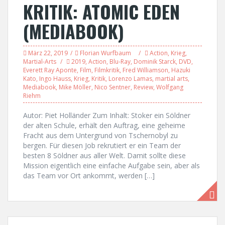
KRITIK: ATOMIC EDEN
(MEDIABOOK)
März 22, 2019
Florian Wurfbaum
Action
,
Krieg
,
Martial-Arts
2019
,
Action
,
Blu-Ray
,
Dominik Starck
,
DVD
,
Everett Ray Aponte
,
Film
,
Filmkritik
,
Fred Williamson
,
Hazuki
Kato
,
Ingo Hauss
,
Krieg
,
Kritik
,
Lorenzo Lamas
,
martial arts
,
Mediabook
,
Mike Möller
,
Nico Sentner
,
Review
,
Wolfgang
Riehm
Autor: Piet Holländer Zum Inhalt: Stoker ein Söldner
der alten Schule, erhält den Auftrag, eine geheime
Fracht aus dem Untergrund von Tschernobyl zu
bergen. Für diesen Job rekrutiert er ein Team der
besten 8 Söldner aus aller Welt. Damit sollte diese
Mission eigentlich eine einfache Aufgabe sein, aber als
das Team vor Ort ankommt, werden […]