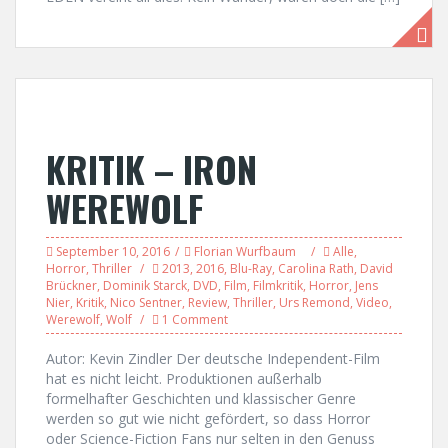
KRITIK – IRON
WEREWOLF
September 10, 2016
Florian Wurfbaum
Alle
,
Horror
,
Thriller
2013
,
2016
,
Blu-Ray
,
Carolina Rath
,
David
Brückner
,
Dominik Starck
,
DVD
,
Film
,
Filmkritik
,
Horror
,
Jens
Nier
,
Kritik
,
Nico Sentner
,
Review
,
Thriller
,
Urs Remond
,
Video
,
Werewolf
,
Wolf
1 Comment
Autor: Kevin Zindler Der deutsche Independent-Film
hat es nicht leicht. Produktionen außerhalb
formelhafter Geschichten und klassischer Genre
werden so gut wie nicht gefördert, so dass Horror
oder Science-Fiction Fans nur selten in den Genuss