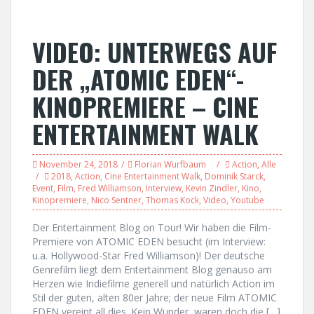
VIDEO: UNTERWEGS AUF
DER „ATOMIC EDEN“-
KINOPREMIERE – CINE
ENTERTAINMENT WALK
November 24, 2018
Florian Wurfbaum
Action
,
Alle
2018
,
Action
,
Cine Entertainment Walk
,
Dominik Starck
,
Event
,
Film
,
Fred Williamson
,
Interview
,
Kevin Zindler
,
Kino
,
Kinopremiere
,
Nico Sentner
,
Thomas Kock
,
Video
,
Youtube
Der Entertainment Blog on Tour! Wir haben die Film-
Premiere von ATOMIC EDEN besucht (im Interview:
u.a. Hollywood-Star Fred Williamson)! Der deutsche
Genrefilm liegt dem Entertainment Blog genauso am
Herzen wie Indiefilme generell und natürlich Action im
Stil der guten, alten 80er Jahre; der neue Film ATOMIC
EDEN vereint all dies. Kein Wunder, waren doch die […]