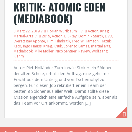
KRITIK: ATOMIC EDEN
(MEDIABOOK)
März 22, 2019
Florian Wurfbaum
Action
,
Krieg
,
Martial-Arts
2019
,
Action
,
Blu-Ray
,
Dominik Starck
,
DVD
,
Everett Ray Aponte
,
Film
,
Filmkritik
,
Fred Williamson
,
Hazuki
Kato
,
Ingo Hauss
,
Krieg
,
Kritik
,
Lorenzo Lamas
,
martial arts
,
Mediabook
,
Mike Möller
,
Nico Sentner
,
Review
,
Wolfgang
Riehm
Autor: Piet Holländer Zum Inhalt: Stoker ein Söldner
der alten Schule, erhält den Auftrag, eine geheime
Fracht aus dem Untergrund von Tschernobyl zu
bergen. Für diesen Job rekrutiert er ein Team der
besten 8 Söldner aus aller Welt. Damit sollte diese
Mission eigentlich eine einfache Aufgabe sein, aber als
das Team vor Ort ankommt, werden […]