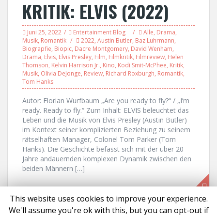
KRITIK: ELVIS (2022)
Juni 25, 2022
Entertainment Blog
Alle
,
Drama
,
Musik
,
Romantik
2022
,
Austin Butler
,
Baz Luhrmann
,
Biograpfie
,
Biopic
,
Dacre Montgomery
,
David Wenham
,
Drama
,
Elvis
,
Elvis Presley
,
Film
,
Filmkritik
,
Filmreview
,
Helen
Thomson
,
Kelvin Harrison Jr.
,
Kino
,
Kodi Smit-McPhee
,
Kritik
,
Musik
,
Olivia DeJonge
,
Review
,
Richard Roxburgh
,
Romantik
,
Tom Hanks
Autor: Florian Wurfbaum „Are you ready to fly?“ / „I’m
ready. Ready to fly.“ Zum Inhalt: ELVIS beleuchtet das
Leben und die Musik von Elvis Presley (Austin Butler)
im Kontext seiner komplizierten Beziehung zu seinem
rätselhaften Manager, Colonel Tom Parker (Tom
Hanks). Die Geschichte befasst sich mit der über 20
Jahre andauernden komplexen Dynamik zwischen den
beiden Männern […]
This website uses cookies to improve your experience.
We'll assume you're ok with this, but you can opt-out if