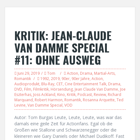
KRITIK: JEAN-CLAUDE
VAN DAMME SPECIAL
#11: OHNE AUSWEG
Juni 29, 2019
Tom
Action
,
Drama
,
Martial-Arts
,
Romantik
1992
,
2019
,
90er
,
90er Jahre
,
Action
,
Audioprodukt
,
Blu-Ray
,
CET
,
Cine Entertainment Talk
,
Drama
,
DVD
,
Film
,
Filmkritik
,
Hörsendung
,
Jean Claude Van Damme
,
Joe
Eszterhas
,
Joss Ackland
,
Kino
,
Kritik
,
Podcast
,
Review
,
Richard
Marquand
,
Robert Harmon
,
Romantik
,
Rosanna Arquette
,
Ted
Levine
,
Van Damme Special
,
VOD
Autor: Tom Burgas Leute, Leute, Leute, was war das
damals eine geile Zeit für Actionfans. Egal ob die
Großen wie Stallone und Schwarzenegger oder die
kleineren wie Gary Daniels oder Michael Dudikoff. Fast