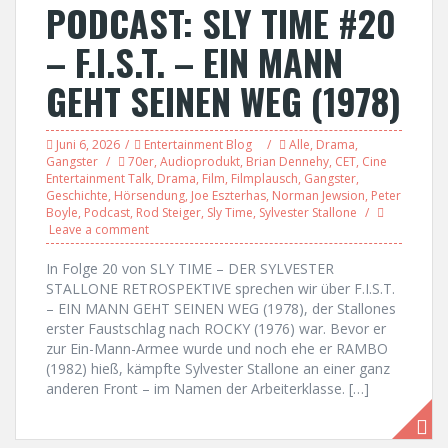
PODCAST: SLY TIME #20
– F.I.S.T. – EIN MANN
GEHT SEINEN WEG (1978)
Juni 6, 2026
Entertainment Blog
Alle
,
Drama
,
Gangster
70er
,
Audioprodukt
,
Brian Dennehy
,
CET
,
Cine
Entertainment Talk
,
Drama
,
Film
,
Filmplausch
,
Gangster
,
Geschichte
,
Hörsendung
,
Joe Eszterhas
,
Norman Jewsion
,
Peter
Boyle
,
Podcast
,
Rod Steiger
,
Sly Time
,
Sylvester Stallone
Leave a comment
In Folge 20 von SLY TIME – DER SYLVESTER
STALLONE RETROSPEKTIVE sprechen wir über F.I.S.T.
– EIN MANN GEHT SEINEN WEG (1978), der Stallones
erster Faustschlag nach ROCKY (1976) war. Bevor er
zur Ein-Mann-Armee wurde und noch ehe er RAMBO
(1982) hieß, kämpfte Sylvester Stallone an einer ganz
anderen Front – im Namen der Arbeiterklasse. […]