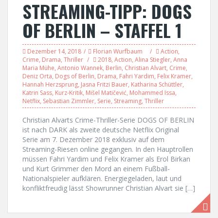
STREAMING-TIPP: DOGS
OF BERLIN – STAFFEL 1
Dezember 14, 2018
Florian Wurfbaum
Action
,
Crime
,
Drama
,
Thriller
2018
,
Action
,
Alina Stiegler
,
Anna
Maria Mühe
,
Antonio Wannek
,
Berlin
,
Christian Alvart
,
Crime
,
Deniz Orta
,
Dogs of Berlin
,
Drama
,
Fahri Yardim
,
Felix Kramer
,
Hannah Herzsprung
,
Jasna Fritzi Bauer
,
Katharina Schüttler
,
Katrin Sass
,
Kurz-Kritik
,
Mišel Matičević
,
Mohammed Issa
,
Netflix
,
Sebastian Zimmler
,
Serie
,
Streaming
,
Thriller
Christian Alvarts Crime-Thriller-Serie DOGS OF BERLIN
ist nach DARK als zweite deutsche Netflix Original
Serie am 7. Dezember 2018 exklusiv auf dem
Streaming-Riesen online gegangen. In den Hauptrollen
müssen Fahri Yardim und Felix Kramer als Erol Birkan
und Kurt Grimmer den Mord an einem Fußball-
Nationalspieler aufklären. Energiegeladen, laut und
konfliktfreudig lässt Showrunner Christian Alvart sie […]