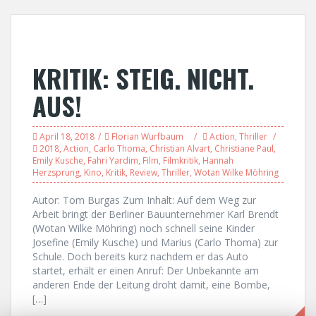
KRITIK: STEIG. NICHT.
AUS!
April 18, 2018
Florian Wurfbaum
Action
,
Thriller
2018
,
Action
,
Carlo Thoma
,
Christian Alvart
,
Christiane Paul
,
Emily Kusche
,
Fahri Yardim
,
Film
,
Filmkritik
,
Hannah
Herzsprung
,
Kino
,
Kritik
,
Review
,
Thriller
,
Wotan Wilke Möhring
Autor: Tom Burgas Zum Inhalt: Auf dem Weg zur
Arbeit bringt der Berliner Bauunternehmer Karl Brendt
(Wotan Wilke Möhring) noch schnell seine Kinder
Josefine (Emily Kusche) und Marius (Carlo Thoma) zur
Schule. Doch bereits kurz nachdem er das Auto
startet, erhält er einen Anruf: Der Unbekannte am
anderen Ende der Leitung droht damit, eine Bombe,
[…]