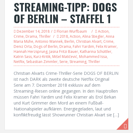
STREAMING-TIPP: DOGS
OF BERLIN – STAFFEL 1
Dezember 14, 2018
Florian Wurfbaum
Action
,
Crime
,
Drama
,
Thriller
2018
,
Action
,
Alina Stiegler
,
Anna
Maria Mühe
,
Antonio Wannek
,
Berlin
,
Christian Alvart
,
Crime
,
Deniz Orta
,
Dogs of Berlin
,
Drama
,
Fahri Yardim
,
Felix Kramer
,
Hannah Herzsprung
,
Jasna Fritzi Bauer
,
Katharina Schüttler
,
Katrin Sass
,
Kurz-Kritik
,
Mišel Matičević
,
Mohammed Issa
,
Netflix
,
Sebastian Zimmler
,
Serie
,
Streaming
,
Thriller
Christian Alvarts Crime-Thriller-Serie DOGS OF BERLIN
ist nach DARK als zweite deutsche Netflix Original
Serie am 7. Dezember 2018 exklusiv auf dem
Streaming-Riesen online gegangen. In den Hauptrollen
müssen Fahri Yardim und Felix Kramer als Erol Birkan
und Kurt Grimmer den Mord an einem Fußball-
Nationalspieler aufklären. Energiegeladen, laut und
konfliktfreudig lässt Showrunner Christian Alvart sie […]