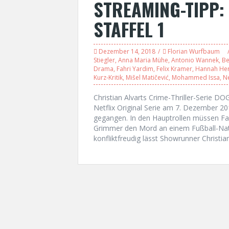
STREAMING-TIPP:
STAFFEL 1
Dezember 14, 2018
Florian Wurfbaum
Stiegler
,
Anna Maria Mühe
,
Antonio Wannek
,
Be
Drama
,
Fahri Yardim
,
Felix Kramer
,
Hannah He
Kurz-Kritik
,
Mišel Matičević
,
Mohammed Issa
,
Ne
Christian Alvarts Crime-Thriller-Serie 
Netflix Original Serie am 7. Dezember 2
gegangen. In den Hauptrollen müssen Fah
Grimmer den Mord an einem Fußball-Natio
konfliktfreudig lässt Showrunner Christian