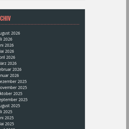
CHIV
ugust 2026
uli 2026
uni 2026
ai 2026
pril 2026
ärz 2026
ebruar 2026
anuar 2026
ezember 2025
ovember 2025
ktober 2025
eptember 2025
ugust 2025
uli 2025
uni 2025
ai 2025