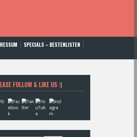
PRESSUM
SPECIALS – BESTENLISTEN
EASE FOLLOW & LIKE US :)