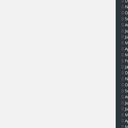
D
N
O
S
A
J
J
M
A
M
F
J
D
N
O
S
A
J
J
M
A
M