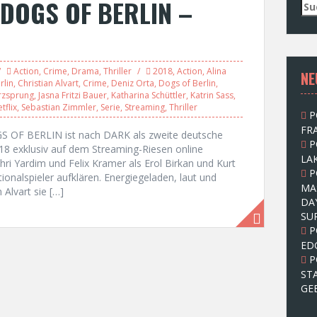
 DOGS OF BERLIN –
S
u
c
h
e
Action
,
Crime
,
Drama
,
Thriller
2018
,
Action
,
Alina
NE
n
rlin
,
Christian Alvart
,
Crime
,
Deniz Orta
,
Dogs of Berlin
,
n
rzsprung
,
Jasna Fritzi Bauer
,
Katharina Schüttler
,
Katrin Sass
,
a
tflix
,
Sebastian Zimmler
,
Serie
,
Streaming
,
Thriller
P
c
FRA
h
DOGS OF BERLIN ist nach DARK als zweite deutsche
P
:
018 exklusiv auf dem Streaming-Riesen online
LAK
ri Yardim und Felix Kramer als Erol Birkan und Kurt
P
nalspieler aufklären. Energiegeladen, laut und
MA
 Alvart sie […]
DA
SU
P
ED
P
ST
GE