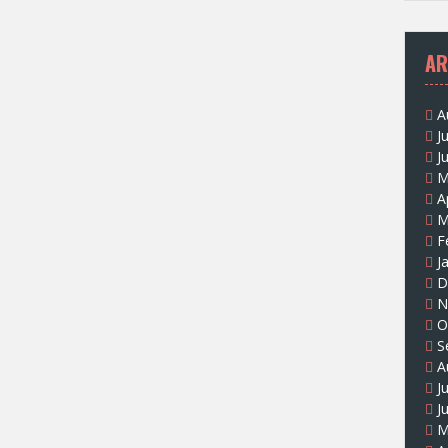
AR
A
J
J
M
A
M
F
J
D
N
O
S
A
J
J
M