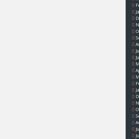
F
J
D
N
O
S
A
J
J
M
A
M
F
J
D
N
O
S
A
J
J