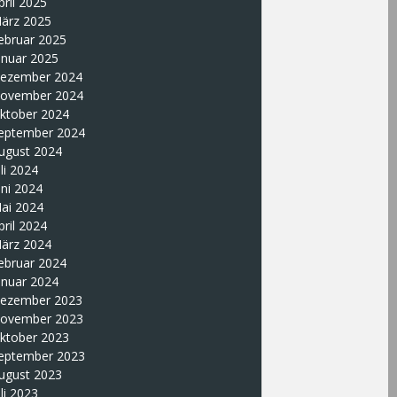
pril 2025
ärz 2025
ebruar 2025
anuar 2025
ezember 2024
ovember 2024
ktober 2024
eptember 2024
ugust 2024
uli 2024
uni 2024
ai 2024
pril 2024
ärz 2024
ebruar 2024
anuar 2024
ezember 2023
ovember 2023
ktober 2023
eptember 2023
ugust 2023
uli 2023