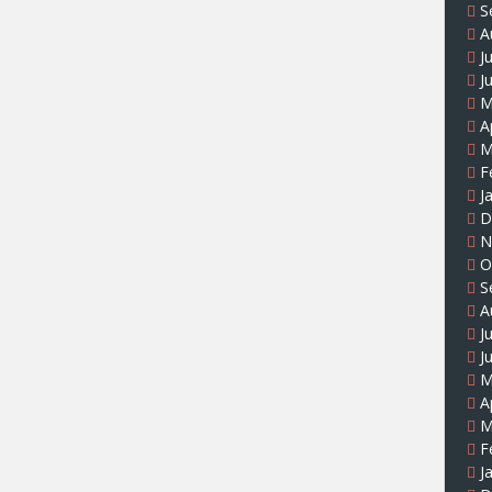
S
A
J
J
M
A
M
F
J
D
N
O
S
A
J
J
M
A
M
F
J