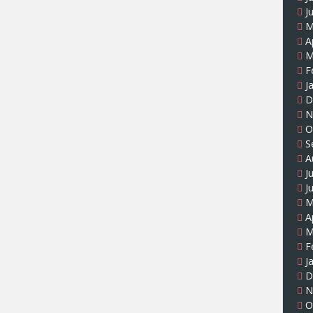
J
M
A
M
F
J
D
N
O
S
A
J
J
M
A
M
F
J
D
N
O