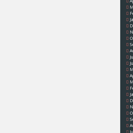
A
M
F
J
D
N
O
S
A
J
J
M
A
M
F
J
D
N
O
S
A
J