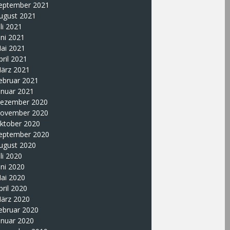
eptember 2021
ugust 2021
uli 2021
uni 2021
ai 2021
pril 2021
ärz 2021
ebruar 2021
anuar 2021
ezember 2020
ovember 2020
ktober 2020
eptember 2020
ugust 2020
uli 2020
uni 2020
ai 2020
pril 2020
ärz 2020
ebruar 2020
anuar 2020