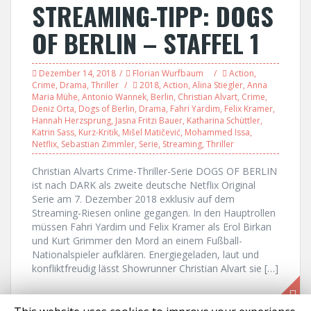
STREAMING-TIPP: DOGS
OF BERLIN – STAFFEL 1
Dezember 14, 2018
Florian Wurfbaum
Action
,
Crime
,
Drama
,
Thriller
2018
,
Action
,
Alina Stiegler
,
Anna
Maria Mühe
,
Antonio Wannek
,
Berlin
,
Christian Alvart
,
Crime
,
Deniz Orta
,
Dogs of Berlin
,
Drama
,
Fahri Yardim
,
Felix Kramer
,
Hannah Herzsprung
,
Jasna Fritzi Bauer
,
Katharina Schüttler
,
Katrin Sass
,
Kurz-Kritik
,
Mišel Matičević
,
Mohammed Issa
,
Netflix
,
Sebastian Zimmler
,
Serie
,
Streaming
,
Thriller
Christian Alvarts Crime-Thriller-Serie DOGS OF BERLIN
ist nach DARK als zweite deutsche Netflix Original
Serie am 7. Dezember 2018 exklusiv auf dem
Streaming-Riesen online gegangen. In den Hauptrollen
müssen Fahri Yardim und Felix Kramer als Erol Birkan
und Kurt Grimmer den Mord an einem Fußball-
Nationalspieler aufklären. Energiegeladen, laut und
konfliktfreudig lässt Showrunner Christian Alvart sie […]