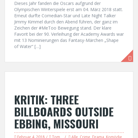
Dieses Jahr fanden die Oscars aufgrund der
Olympischen Winterspiele erst am 04. März 2018 statt.
Erneut durfte Comedian-Star und Late Night Talker
Jimmy Kimmel durch den Abend führen, der ganz im
Zeichen der #MeToo Bewegung stand. Der klare
Favorit bei der 90. Verleihung der Academy Awards war
mit 13 Nominierungen das Fantasy-Märchen „Shape
of Water“ […]
KRITIK: THREE
BILLBOARDS OUTSIDE
EBBING, MISSOURI
Februar 4, 2018
Tom
Alle
,
Crime
,
Drama
,
Komödie