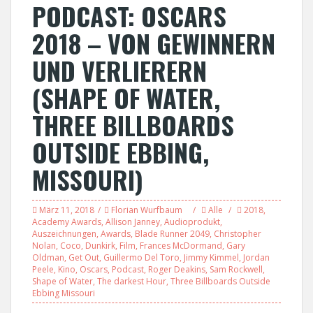
PODCAST: OSCARS
2018 – VON GEWINNERN
UND VERLIERERN
(SHAPE OF WATER,
THREE BILLBOARDS
OUTSIDE EBBING,
MISSOURI)
März 11, 2018
Florian Wurfbaum
Alle
2018
,
Academy Awards
,
Allison Janney
,
Audioprodukt
,
Auszeichnungen
,
Awards
,
Blade Runner 2049
,
Christopher
Nolan
,
Coco
,
Dunkirk
,
Film
,
Frances McDormand
,
Gary
Oldman
,
Get Out
,
Guillermo Del Toro
,
Jimmy Kimmel
,
Jordan
Peele
,
Kino
,
Oscars
,
Podcast
,
Roger Deakins
,
Sam Rockwell
,
Shape of Water
,
The darkest Hour
,
Three Billboards Outside
Ebbing Missouri