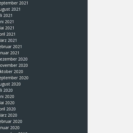
eptember 2021
ugust 2021
uli 2021
uni 2021
ai 2021
pril 2021
ärz 2021
ebruar 2021
anuar 2021
ezember 2020
ovember 2020
ktober 2020
eptember 2020
ugust 2020
uli 2020
uni 2020
ai 2020
pril 2020
ärz 2020
ebruar 2020
anuar 2020