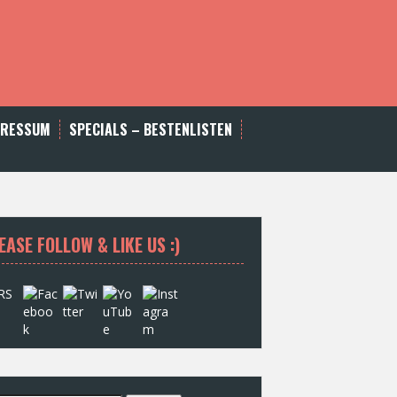
PRESSUM
SPECIALS – BESTENLISTEN
EASE FOLLOW & LIKE US :)