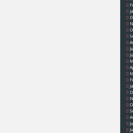
F
J
D
N
O
S
A
J
J
M
A
M
F
J
D
N
O
S
A
J
J