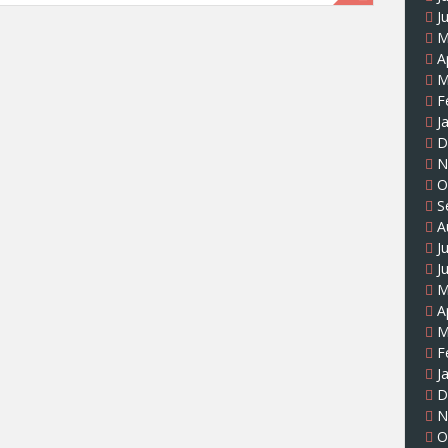
J
M
A
M
F
J
D
N
O
S
A
J
J
M
A
M
F
J
D
N
O