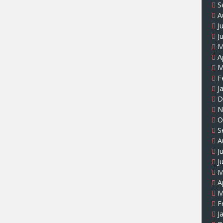
S
A
J
J
M
A
M
F
J
D
N
O
S
A
J
J
M
A
M
F
J