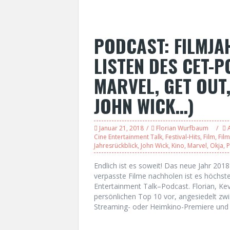
PODCAST: FILMJAH
LISTEN DES CET-
MARVEL, GET OUT,
JOHN WICK…)
Januar 21, 2018
Florian Wurfbaum
Cine Entertainment Talk
,
Festival-Hits
,
Film
,
Fil
Jahresrückblick
,
John Wick
,
Kino
,
Marvel
,
Okja
,
P
Endlich ist es soweit! Das neue Jahr 201
verpasste Filme nachholen ist es höchste
Entertainment Talk–Podcast. Florian, Kev
persönlichen Top 10 vor, angesiedelt zw
Streaming- oder Heimkino-Premiere und