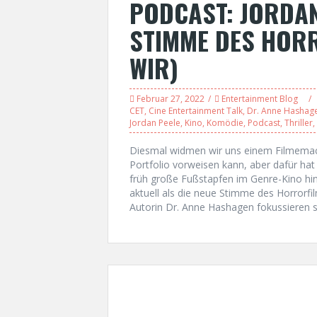
PODCAST: JORDAN
STIMME DES HORR
WIR)
Februar 27, 2022
Entertainment Blog
CET
,
Cine Entertainment Talk
,
Dr. Anne Hashag
Jordan Peele
,
Kino
,
Komödie
,
Podcast
,
Thriller
,
Diesmal widmen wir uns einem Filmemach
Portfolio vorweisen kann, aber dafür hat 
früh große Fußstapfen im Genre-Kino hi
aktuell als die neue Stimme des Horrorfi
Autorin Dr. Anne Hashagen fokussieren s