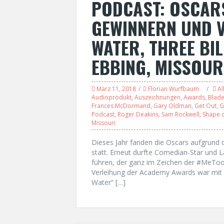
PODCAST: OSCARS
GEWINNERN UND V
WATER, THREE BI
EBBING, MISSOUR
März 11, 2018
Florian Wurfbaum
Al
Audioprodukt
,
Auszeichnungen
,
Awards
,
Blade
Frances McDormand
,
Gary Oldman
,
Get Out
,
G
Podcast
,
Roger Deakins
,
Sam Rockwell
,
Shape 
Missouri
Dieses Jahr fanden die Oscars aufgrund 
statt. Erneut durfte Comedian-Star und 
führen, der ganz im Zeichen der #MeToo 
Verleihung der Academy Awards war mit
Water“ […]