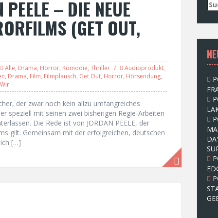
 PEELE – DIE NEUE
S
u
ORFILMS (GET OUT,
c
h
e
NE
n
n
Alle
,
Drama
,
Horror
,
Komödie
,
Thriller
Audioprodukt
,
a
en
,
Drama
,
Film
,
Filmplausch
,
Get Out
,
Horror
,
Hörsendung
,
P
c
Wir
FRA
h
P
:
er, der zwar noch kein allzu umfangreiches
LAK
er speziell mit seinen zwei bisherigen Regie-Arbeiten
P
nterlassen. Die Rede ist von JORDAN PEELE, der
MA
lms gilt. Gemeinsam mit der erfolgreichen, deutschen
DA
ich […]
SU
P
ED
P
ST
GE