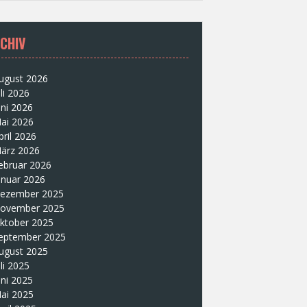
CHIV
ugust 2026
uli 2026
uni 2026
ai 2026
pril 2026
ärz 2026
ebruar 2026
anuar 2026
ezember 2025
ovember 2025
ktober 2025
eptember 2025
ugust 2025
uli 2025
uni 2025
ai 2025