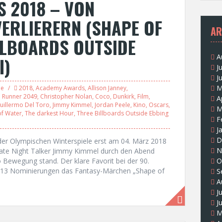
 2018 – VON
ERLIERERN (SHAPE OF
AR
LLBOARDS OUTSIDE
A
I)
J
J
M
le
2018
,
Academy Awards
,
Allison Janney
,
 Runner 2049
,
Christopher Nolan
,
Coco
,
Dunkirk
,
Film
,
A
uillermo Del Toro
,
Jimmy Kimmel
,
Jordan Peele
,
Kino
,
Oscars
,
M
of Water
,
The darkest Hour
,
Three Billboards Outside Ebbing
F
J
D
der Olympischen Winterspiele erst am 04. März 2018
N
Late Night Talker Jimmy Kimmel durch den Abend
Bewegung stand. Der klare Favorit bei der 90.
O
 13 Nominierungen das Fantasy-Märchen „Shape of
S
A
J
J
M