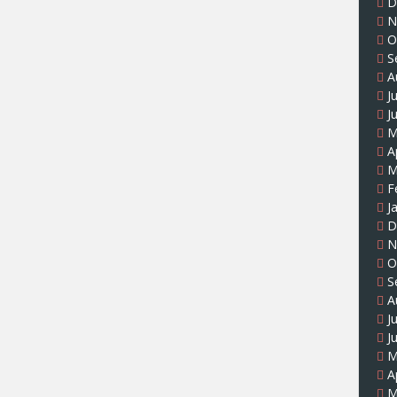
D
N
O
S
A
J
J
M
A
M
F
J
D
N
O
S
A
J
J
M
A
M