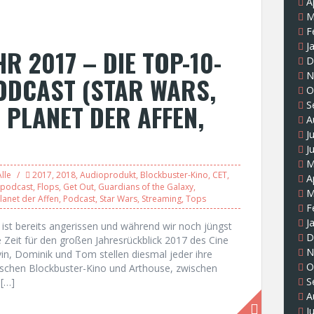
A
M
F
J
R 2017 – DIE TOP-10-
D
N
PODCAST (STAR WARS,
O
 PLANET DER AFFEN,
S
A
J
J
M
Alle
2017
,
2018
,
Audioprodukt
,
Blockbuster-Kino
,
CET
,
A
mpodcast
,
Flops
,
Get Out
,
Guardians of the Galaxy
,
M
lanet der Affen
,
Podcast
,
Star Wars
,
Streaming
,
Tops
F
J
8 ist bereits angerissen und während wir noch jüngst
D
 Zeit für den großen Jahresrückblick 2017 des Cine
N
in, Dominik und Tom stellen diesmal jeder ihre
O
ischen Blockbuster-Kino und Arthouse, zwischen
S
 […]
A
J