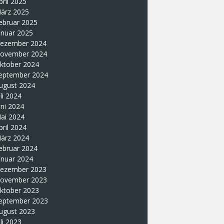
pril 2025
ärz 2025
ebruar 2025
anuar 2025
ezember 2024
ovember 2024
ktober 2024
eptember 2024
ugust 2024
uli 2024
uni 2024
ai 2024
pril 2024
ärz 2024
ebruar 2024
anuar 2024
ezember 2023
ovember 2023
ktober 2023
eptember 2023
ugust 2023
uli 2023