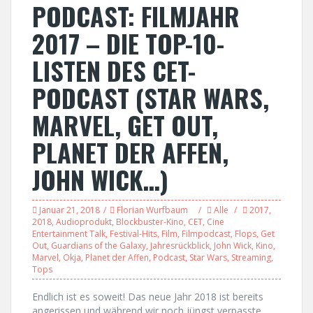
PODCAST: FILMJAHR
2017 – DIE TOP-10-
LISTEN DES CET-
PODCAST (STAR WARS,
MARVEL, GET OUT,
PLANET DER AFFEN,
JOHN WICK…)
Januar 21, 2018
Florian Wurfbaum
Alle
2017
,
2018
,
Audioprodukt
,
Blockbuster-Kino
,
CET
,
Cine
Entertainment Talk
,
Festival-Hits
,
Film
,
Filmpodcast
,
Flops
,
Get
Out
,
Guardians of the Galaxy
,
Jahresrückblick
,
John Wick
,
Kino
,
Marvel
,
Okja
,
Planet der Affen
,
Podcast
,
Star Wars
,
Streaming
,
Tops
Endlich ist es soweit! Das neue Jahr 2018 ist bereits
angerissen und während wir noch jüngst verpasste