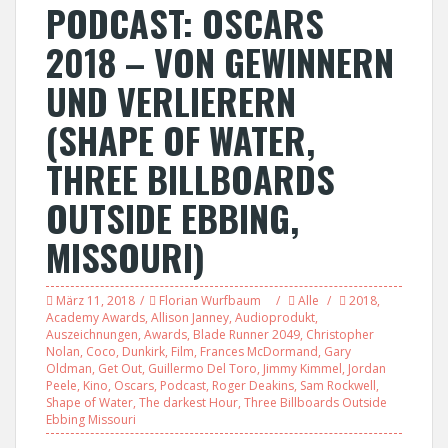
PODCAST: OSCARS
2018 – VON GEWINNERN
UND VERLIERERN
(SHAPE OF WATER,
THREE BILLBOARDS
OUTSIDE EBBING,
MISSOURI)
März 11, 2018
Florian Wurfbaum
Alle
2018
,
Academy Awards
,
Allison Janney
,
Audioprodukt
,
Auszeichnungen
,
Awards
,
Blade Runner 2049
,
Christopher
Nolan
,
Coco
,
Dunkirk
,
Film
,
Frances McDormand
,
Gary
Oldman
,
Get Out
,
Guillermo Del Toro
,
Jimmy Kimmel
,
Jordan
Peele
,
Kino
,
Oscars
,
Podcast
,
Roger Deakins
,
Sam Rockwell
,
Shape of Water
,
The darkest Hour
,
Three Billboards Outside
Ebbing Missouri