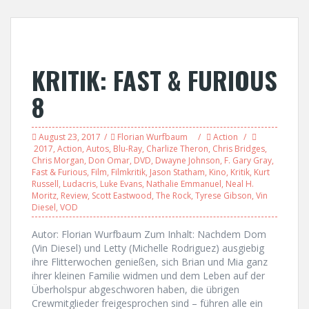
KRITIK: FAST & FURIOUS
8
August 23, 2017
Florian Wurfbaum
Action
2017
,
Action
,
Autos
,
Blu-Ray
,
Charlize Theron
,
Chris Bridges
,
Chris Morgan
,
Don Omar
,
DVD
,
Dwayne Johnson
,
F. Gary Gray
,
Fast & Furious
,
Film
,
Filmkritik
,
Jason Statham
,
Kino
,
Kritik
,
Kurt
Russell
,
Ludacris
,
Luke Evans
,
Nathalie Emmanuel
,
Neal H.
Moritz
,
Review
,
Scott Eastwood
,
The Rock
,
Tyrese Gibson
,
Vin
Diesel
,
VOD
Autor: Florian Wurfbaum Zum Inhalt: Nachdem Dom
(Vin Diesel) und Letty (Michelle Rodriguez) ausgiebig
ihre Flitterwochen genießen, sich Brian und Mia ganz
ihrer kleinen Familie widmen und dem Leben auf der
Überholspur abgeschworen haben, die übrigen
Crewmitglieder freigesprochen sind – führen alle ein