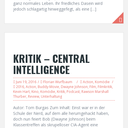
ganz normales Leben. Ihr friedliches Dasein wird
jedoch schlagartig hinweggefegt, als eine […]
KRITIK – CENTRAL
INTELLIGENCE
Juni 19, 2016
Florian Wurfbaum
Action
,
Komödie
2016
,
Action
,
Buddy-Movie
,
Dwayne Johnson
,
Film
,
Filmkritik
,
Kevin Hart
,
Kino
,
Komödie
,
Kritik
,
Podcast
,
Rawson Marshall
Thurber
,
Review
,
Unterhaltung
Autor: Tom Burgas Zum Inhalt: Einst war er in der
Schule der Nerd, auf dem alle herumgehackt haben,
doch nun feiert Bob (Dwayne Johnson) beim
Klassentreffen als skrupelloser CIA-Agent eine