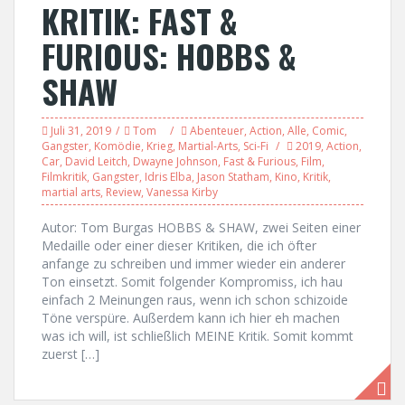
KRITIK: FAST &
FURIOUS: HOBBS &
SHAW
Juli 31, 2019
Tom
Abenteuer
,
Action
,
Alle
,
Comic
,
Gangster
,
Komödie
,
Krieg
,
Martial-Arts
,
Sci-Fi
2019
,
Action
,
Car
,
David Leitch
,
Dwayne Johnson
,
Fast & Furious
,
Film
,
Filmkritik
,
Gangster
,
Idris Elba
,
Jason Statham
,
Kino
,
Kritik
,
martial arts
,
Review
,
Vanessa Kirby
Autor: Tom Burgas HOBBS & SHAW, zwei Seiten einer
Medaille oder einer dieser Kritiken, die ich öfter
anfange zu schreiben und immer wieder ein anderer
Ton einsetzt. Somit folgender Kompromiss, ich hau
einfach 2 Meinungen raus, wenn ich schon schizoide
Töne verspüre. Außerdem kann ich hier eh machen
was ich will, ist schließlich MEINE Kritik. Somit kommt
zuerst […]