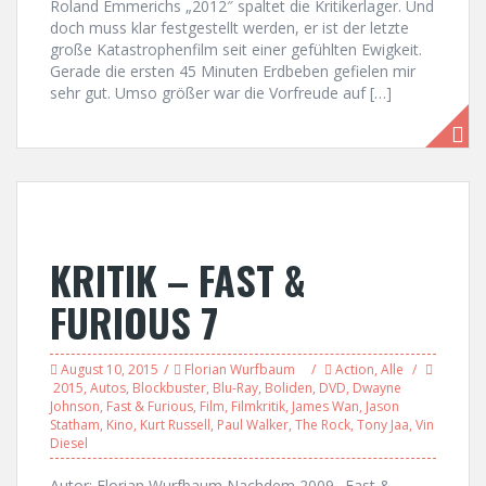
Roland Emmerichs „2012″ spaltet die Kritikerlager. Und
doch muss klar festgestellt werden, er ist der letzte
große Katastrophenfilm seit einer gefühlten Ewigkeit.
Gerade die ersten 45 Minuten Erdbeben gefielen mir
sehr gut. Umso größer war die Vorfreude auf […]
KRITIK – FAST &
FURIOUS 7
August 10, 2015
Florian Wurfbaum
Action
,
Alle
2015
,
Autos
,
Blockbuster
,
Blu-Ray
,
Boliden
,
DVD
,
Dwayne
Johnson
,
Fast & Furious
,
Film
,
Filmkritik
,
James Wan
,
Jason
Statham
,
Kino
,
Kurt Russell
,
Paul Walker
,
The Rock
,
Tony Jaa
,
Vin
Diesel
Autor: Florian Wurfbaum Nachdem 2009 „Fast &