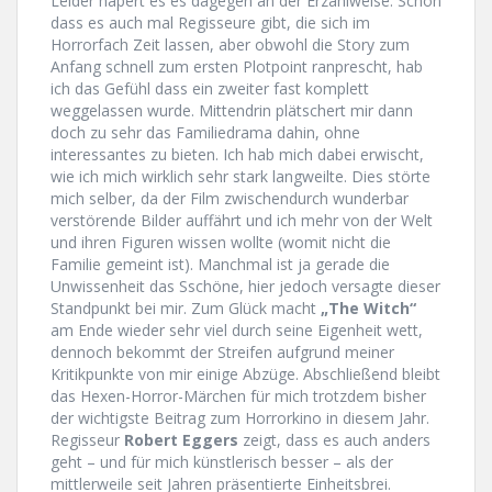
Leider hapert es es dagegen an der Erzählweise. Schön
dass es auch mal Regisseure gibt, die sich im
Horrorfach Zeit lassen, aber obwohl die Story zum
Anfang schnell zum ersten Plotpoint ranprescht, hab
ich das Gefühl dass ein zweiter fast komplett
weggelassen wurde. Mittendrin plätschert mir dann
doch zu sehr das Familiedrama dahin, ohne
interessantes zu bieten. Ich hab mich dabei erwischt,
wie ich mich wirklich sehr stark langweilte. Dies störte
mich selber, da der Film zwischendurch wunderbar
verstörende Bilder auffährt und ich mehr von der Welt
und ihren Figuren wissen wollte (womit nicht die
Familie gemeint ist). Manchmal ist ja gerade die
Unwissenheit das Sschöne, hier jedoch versagte dieser
Standpunkt bei mir. Zum Glück macht
„The Witch“
am Ende wieder sehr viel durch seine Eigenheit wett,
dennoch bekommt der Streifen aufgrund meiner
Kritikpunkte von mir einige Abzüge. Abschließend bleibt
das Hexen-Horror-Märchen für mich trotzdem bisher
der wichtigste Beitrag zum Horrorkino in diesem Jahr.
Regisseur
Robert Eggers
zeigt, dass es auch anders
geht – und für mich künstlerisch besser – als der
mittlerweile seit Jahren präsentierte Einheitsbrei.