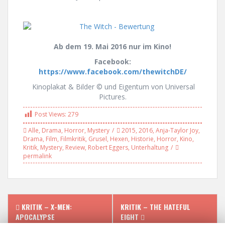
Ab dem 19. Mai 2016 nur im Kino!
Facebook:
https://www.facebook.com/thewitchDE/
Kinoplakat & Bilder © und Eigentum von Universal
Pictures.
Post Views:
279
Alle
,
Drama
,
Horror
,
Mystery
2015
,
2016
,
Anja-Taylor Joy
,
Drama
,
Film
,
Filmkritik
,
Grusel
,
Hexen
,
Historie
,
Horror
,
Kino
,
Kritik
,
Mystery
,
Review
,
Robert Eggers
,
Unterhaltung
permalink
P
KRITIK – X-MEN:
KRITIK – THE HATEFUL
APOCALYPSE
EIGHT