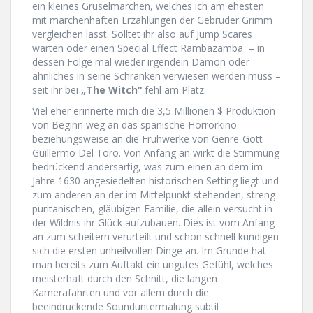
ein kleines Gruselmärchen, welches ich am ehesten
mit märchenhaften Erzählungen der Gebrüder Grimm
vergleichen lässt. Solltet ihr also auf Jump Scares
warten oder einen Special Effect Rambazamba – in
dessen Folge mal wieder irgendein Dämon oder
ähnliches in seine Schranken verwiesen werden muss –
seit ihr bei
„The Witch“
fehl am Platz.
Viel eher erinnerte mich die 3,5 Millionen $ Produktion
von Beginn weg an das spanische Horrorkino
beziehungsweise an die Frühwerke von Genre-Gott
Guillermo Del Toro. Von Anfang an wirkt die Stimmung
bedrückend andersartig, was zum einen an dem im
Jahre 1630 angesiedelten historischen Setting liegt und
zum anderen an der im Mittelpunkt stehenden, streng
puritanischen, gläubigen Familie, die allein versucht in
der Wildnis ihr Glück aufzubauen. Dies ist vom Anfang
an zum scheitern verurteilt und schon schnell kündigen
sich die ersten unheilvollen Dinge an. Im Grunde hat
man bereits zum Auftakt ein ungutes Gefühl, welches
meisterhaft durch den Schnitt, die langen
Kamerafahrten und vor allem durch die
beeindruckende Sounduntermalung subtil