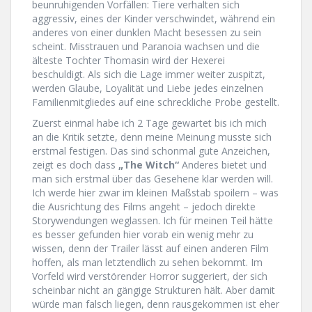
beunruhigenden Vorfällen: Tiere verhalten sich
aggressiv, eines der Kinder verschwindet, während ein
anderes von einer dunklen Macht besessen zu sein
scheint. Misstrauen und Paranoia wachsen und die
älteste Tochter Thomasin wird der Hexerei
beschuldigt. Als sich die Lage immer weiter zuspitzt,
werden Glaube, Loyalität und Liebe jedes einzelnen
Familienmitgliedes auf eine schreckliche Probe gestellt.
Zuerst einmal habe ich 2 Tage gewartet bis ich mich
an die Kritik setzte, denn meine Meinung musste sich
erstmal festigen. Das sind schonmal gute Anzeichen,
zeigt es doch dass
„The Witch“
Anderes bietet und
man sich erstmal über das Gesehene klar werden will.
Ich werde hier zwar im kleinen Maßstab spoilern – was
die Ausrichtung des Films angeht – jedoch direkte
Storywendungen weglassen. Ich für meinen Teil hätte
es besser gefunden hier vorab ein wenig mehr zu
wissen, denn der Trailer lässt auf einen anderen Film
hoffen, als man letztendlich zu sehen bekommt. Im
Vorfeld wird verstörender Horror suggeriert, der sich
scheinbar nicht an gängige Strukturen hält. Aber damit
würde man falsch liegen, denn rausgekommen ist eher