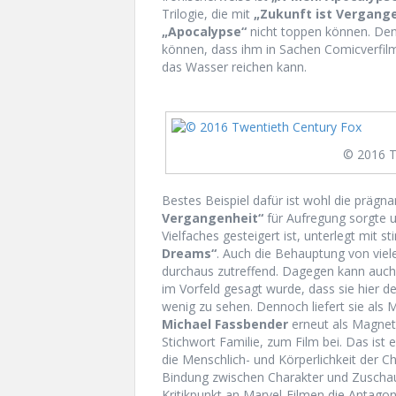
Trilogie, die mit
„Zukunft ist Vergang
„Apocalypse“
nicht toppen können. De
können, dass ihm in Sachen Comicverfil
das Wasser reichen kann.
© 2016 T
Bestes Beispiel dafür ist wohl die prägna
Vergangenheit“
für Aufregung sorgte un
Vielfaches gesteigert ist, unterlegt mi
Dreams“
. Auch die Behauptung von vielen
durchaus zutreffend. Dagegen kann auc
im Vorfeld gesagt wurde, dass sie hier d
wenig zu sehen. Dennoch liefert sie als 
Michael Fassbender
erneut als Magneto
Stichwort Familie, zum Film bei. Das ist
die Menschlich- und Körperlichkeit der Ch
Bindung zwischen Charakter und Zuschaue
Kritikpunkt an Marvel-Filmen die Antagon