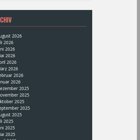
CHIV
ugust 2026
uli 2026
uni 2026
ai 2026
pril 2026
ärz 2026
ebruar 2026
anuar 2026
ezember 2025
ovember 2025
ktober 2025
eptember 2025
ugust 2025
uli 2025
uni 2025
ai 2025