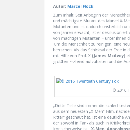
Autor:
Marcel Flock
Zum Inhalt:
Seit Anbeginn der Menschheit
und mächtigste Mutant des Marvel X-Men 
Mutanten und ist dadurch unsterblich u
von Jahren erwacht, ist er desillusionier
von mächtigen Mutanten – unter ihnen 
um die Menschheit zu reinigen, eine neu
herrschen. Als das Schicksal der Erde in
mit Hilfe von Prof. X
(James McAvoy)
ei
größten Erzfeind aufzuhalten und die Au
© 2016 T
„Dritte Teile sind immer die schlechtest
aus dem neuesten „X-Men“-Film, nachdem 
Ritter“ geschaut hat, ist eine deutliche A
der sowohl in Fan- als auch in Kritikerkrei
Ironischerweise ist
„X-Men: Apocalyps