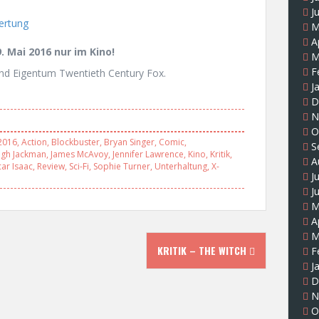
J
M
A
. Mai 2016 nur im Kino!
M
F
und Eigentum Twentieth Century Fox.
J
D
N
O
2016
,
Action
,
Blockbuster
,
Bryan Singer
,
Comic
,
S
gh Jackman
,
James McAvoy
,
Jennifer Lawrence
,
Kino
,
Kritik
,
A
ar Isaac
,
Review
,
Sci-Fi
,
Sophie Turner
,
Unterhaltung
,
X-
J
J
M
A
M
KRITIK – THE WITCH
F
J
D
N
O