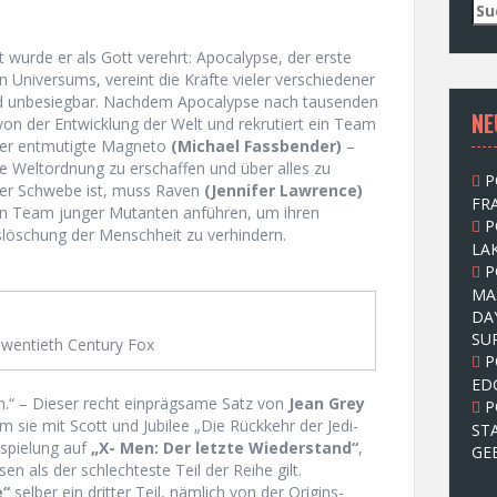
S
u
c
 wurde er als Gott verehrt: Apocalypse, der erste
h
Universums, vereint die Kräfte vieler verschiedener
e
nd unbesiegbar. Nachdem Apocalypse nach tausenden
NE
n
t von der Entwicklung der Welt und rekrutiert ein Team
n
der entmutigte Magneto
(Michael Fassbender)
–
a
e Weltordnung zu erschaffen und über alles zu
P
c
 der Schwebe ist, muss Raven
(Jennifer Lawrence)
FRA
h
n Team junger Mutanten anführen, um ihren
P
:
slöschung der Menschheit zu verhindern.
LAK
P
MA
DA
SU
wentieth Century Fox
P
ED
en.“ – Dieser recht einprägsame Satz von
Jean Grey
P
sie mit Scott und Jubilee „Die Rückkehr der Jedi-
ST
nspielung auf
„X- Men: Der letzte Wiederstand“
,
GE
sen als der schlechteste Teil der Reihe gilt.
e“
selber ein dritter Teil, nämlich von der Origins-