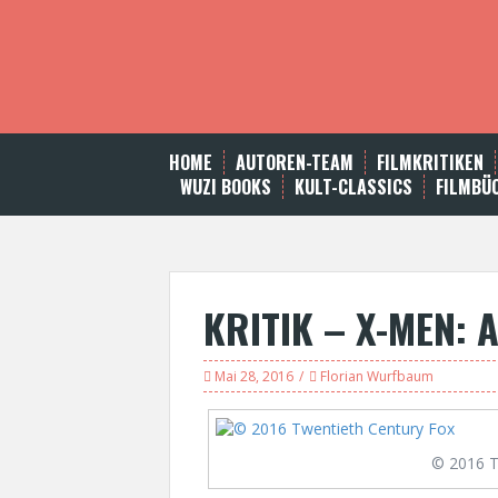
S
k
i
p
t
o
c
HOME
AUTOREN-TEAM
FILMKRITIKEN
o
WUZI BOOKS
KULT-CLASSICS
FILMBÜ
n
t
e
n
t
KRITIK – X-MEN:
Mai 28, 2016
Florian Wurfbaum
© 2016 T