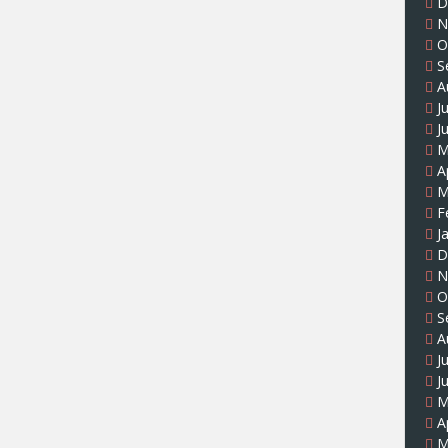
D
N
O
S
A
J
J
M
A
M
F
J
D
N
O
S
A
J
J
M
A
M