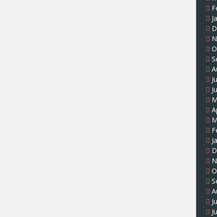
F
J
D
N
O
S
A
J
J
M
A
M
F
J
D
N
O
S
A
J
J