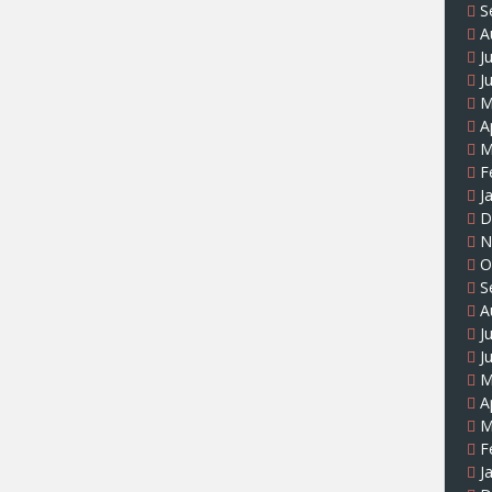
S
A
J
J
M
A
M
F
J
D
N
O
S
A
J
J
M
A
M
F
J