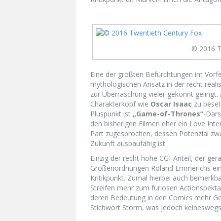
© 2016 T
Eine der größten Befürchtungen im Vorfel
mythologischen Ansatz in der recht real
zur Überraschung vieler gekonnt gelingt
Charakterkopf wie
Oscar Isaac
zu besetz
Pluspunkt ist
„Game-of-Thrones“
-Dars
den bisherigen Filmen eher ein Love Int
Part zugesprochen, dessen Potenzial zwa
Zukunft ausbaufähig ist.
Einzig der recht hohe CGI-Anteil, der ger
Größenordnungen Roland Emmerichs einig
Kritikpunkt. Zumal hierbei auch bemerkba
Streifen mehr zum furiosen Actionspekta
deren Bedeutung in den Comics mehr Gew
Stichwort Storm, was jedoch keineswegs 