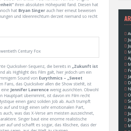
enheit“
ihren absoluten Höhepunkt fand. Diesen hat
nnoch hat
Bryan Singer
auch hier erneut beweisen
mungen und Ideenreichtum derzeit niemand so recht
AR
A
J
J
wentieth Century Fox
M
A
M
nte Quicksilver-Sequenz, die bereits in
„Zukunft ist
F
d als Highlight des Film galt, hier jedoch um ein
J
t stimmigem Sound von
Eurythmics – „Sweet
D
 Fans, das Quicksilver allen die Show stiehlt, ist
N
h eine
Jennifer Lawrence
wenig ausrichten. Obwohl
O
en Hauptpart übernimmt, ist davon im Film recht
S
Mystique einen ganz soliden Job ab. Auch trumpft
A
 auf und trägt einen sehr emotionalen Part,
 es auch, was das X-Verse am meisten auszeichnet,
J
araktere. Singer baut eine enorme realistische
J
r auf und schafft es sogar, das Klischee, dass der
M
isten seien, aus der Welt zu räumen.