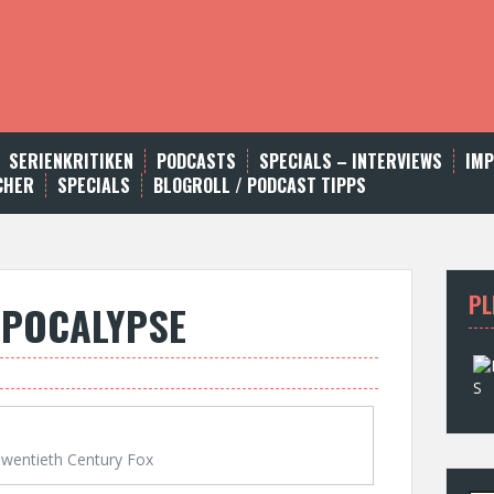
SERIENKRITIKEN
PODCASTS
SPECIALS – INTERVIEWS
IM
CHER
SPECIALS
BLOGROLL / PODCAST TIPPS
PL
 APOCALYPSE
wentieth Century Fox