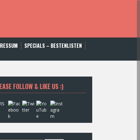
PRESSUM
SPECIALS – BESTENLISTEN
EASE FOLLOW & LIKE US :)