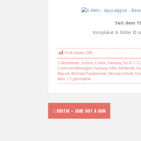
Seit dem 19
Kinoplakat & Bilder © 
Post Views:
290
Abenteuer
,
Action
,
Comic
,
Fantasy
,
Sci-Fi
Comicverfilmungen
,
Fantasy
,
Film
,
Filmkritik
,
Hu
Marvel
,
Michael Fassbender
,
Nicolas Hoult
,
Osc
Men
permalink
P
KRITIK – JANE GOT A GUN
o
s