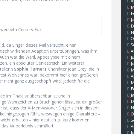
A
M
F
J
D
wentieth Century Fox
N
O
S
d, da Singer dieses Mal versucht, einen
A
istisch wirkenden Adaption unterzubringen, was ihm
. Auch war die Wahl, Apocalypse mit einem
J
en, ein absoluter Geniestreich. Ein weiterer
J
tellerin
Sophie Turners
Charakter Jean Grey, die in
M
erest Wolverines war, bekommt hier einen größeren
A
r nicht ganz ausgeschöpft wird, jedoch für die
M
F
J
ade im Finale unübersehbar ist und in
D
e Wahrzeichen zu Bruch gehen lässt, ist ein großer
N
r ist, dass der X-Men-Visionär Singer sich in diesem
O
kel hingezogen fühlt, weswegen einige Charaktere –
icht erhalten – hier deutlich zu kurz kommen,
S
das Kinoerlebnis schmälert.
A
J