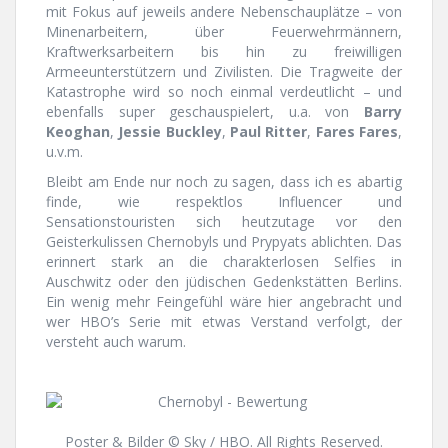
mit Fokus auf jeweils andere Nebenschauplätze – von
Minenarbeitern, über Feuerwehrmännern,
Kraftwerksarbeitern bis hin zu freiwilligen
Armeeunterstützern und Zivilisten. Die Tragweite der
Katastrophe wird so noch einmal verdeutlicht – und
ebenfalls super geschauspielert, u.a. von
Barry
Keoghan
,
Jessie Buckley
,
Paul Ritter
,
Fares Fares
,
u.v.m.
Bleibt am Ende nur noch zu sagen, dass ich es abartig
finde, wie respektlos Influencer und
Sensationstouristen sich heutzutage vor den
Geisterkulissen Chernobyls und Prypyats ablichten. Das
erinnert stark an die charakterlosen Selfies in
Auschwitz oder den jüdischen Gedenkstätten Berlins.
Ein wenig mehr Feingefühl wäre hier angebracht und
wer HBO’s Serie mit etwas Verstand verfolgt, der
versteht auch warum.
Poster & Bilder © Sky / HBO. All Rights Reserved.