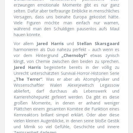
erzwungen emotionale Momente gibt es nur ganz
selten. Dafür aber tieftraurige Einblicke in menschliches
Versagen, dass uns beinahe Europa gekostet hätte.
Viele Figuren möchte man einfach nur warnen,
während man den Schuldigen pausenlos aufs Maul
hauen könnte.
Vor allem
Jared Harris
und
Stellan Skarsgaard
harmonieren als Duo nahezu perfekt – auch wenn es
vor dem Hintergrund
„Chernobyl“
etwas zynisch
klingt, von Chemie zwischen den beiden zu sprechen.
Jared Harris
begeisterte bereits in der völlig zu
Unrecht unterschätzten Survival-Horror-Historien Serie
„The Terror“
. Was er aber als Atomphysiker und
Wissenschaftler Waleri Alexejewitsch Legassow
abliefert, darf durchaus als Lebenswerk und
Karrierehöhepunkt gefeiert werden. Da gibt es diese
großen Momente, in denen er anhand weniger
Plättchen einem gesamten Komitee die Funktion eines
Kernreaktors brillant simpel erklärt. Oder aber diese
vielen kleinen Augenblicke, in denen seine bloße Gestik
und Mimik so viel Gefühle, Geschichte und innere
Zerrissenheit darlegen.