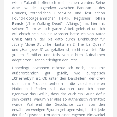
wir in Zukunft hoffentlich mehr sehen werden. Seine
Arbeit wandelt irgendwo zwischen Panoramas des
Grauens, totehrlichen Close-Ups und fast schon
Found-Footage-ähnlicher Hektik. Regisseur
Johan
Renck
(„The Walking Dead“, „Vikings“) hat hier mit
seinem Team wirklich ganze Arbeit geleistet und ich
will ehrlich sein: So ein Monster hätte ich von Autor
Craig Mazin
, der bis dato durch Drehbücher für
„Scary Movie 3“, „The Huntsmen & The Ice Queen“
und „Hangover 3“ aufgefallen ist, nicht erwartet. Die
grauen Farbfilter und teils von echten Aufnahmen
adaptierten Szenen erledigen den Rest.
Unbedingt erwähnen möchte ich noch, dass mir
außerordentlich gut gefällt, wie europäisch
„Chernobyl“
ist. Ob unter den Darstellern, der Crew
oder dem Produzententeam – die verschiedensten
Nationen befinden sich darunter und ich habe
irgendwie das Gefühl, dass das auch ein Grund dafür
sein könnte, warum hier alles so authentisch vermittelt
wurde. Während die Geschichte zwar von den
erwähnten wenigen Figuren getragen wird, besitzt jede
der fünf Episoden trotzdem einen eigenen Blickwinkel