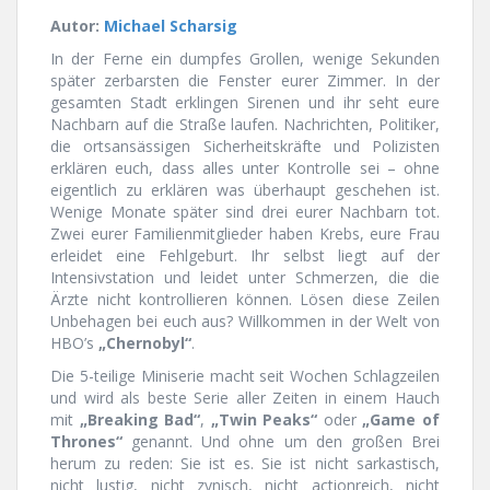
Autor:
Michael Scharsig
In der Ferne ein dumpfes Grollen, wenige Sekunden
später zerbarsten die Fenster eurer Zimmer. In der
gesamten Stadt erklingen Sirenen und ihr seht eure
Nachbarn auf die Straße laufen. Nachrichten, Politiker,
die ortsansässigen Sicherheitskräfte und Polizisten
erklären euch, dass alles unter Kontrolle sei – ohne
eigentlich zu erklären was überhaupt geschehen ist.
Wenige Monate später sind drei eurer Nachbarn tot.
Zwei eurer Familienmitglieder haben Krebs, eure Frau
erleidet eine Fehlgeburt. Ihr selbst liegt auf der
Intensivstation und leidet unter Schmerzen, die die
Ärzte nicht kontrollieren können. Lösen diese Zeilen
Unbehagen bei euch aus? Willkommen in der Welt von
HBO’s
„Chernobyl“
.
Die 5-teilige Miniserie macht seit Wochen Schlagzeilen
und wird als beste Serie aller Zeiten in einem Hauch
mit
„Breaking Bad“
,
„Twin Peaks“
oder
„Game of
Thrones“
genannt. Und ohne um den großen Brei
herum zu reden: Sie ist es. Sie ist nicht sarkastisch,
nicht lustig, nicht zynisch, nicht actionreich, nicht