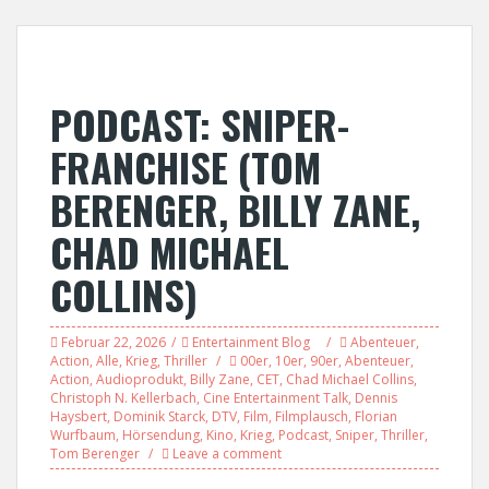
PODCAST: SNIPER-
FRANCHISE (TOM
BERENGER, BILLY ZANE,
CHAD MICHAEL
COLLINS)
Februar 22, 2026
Entertainment Blog
Abenteuer
,
Action
,
Alle
,
Krieg
,
Thriller
00er
,
10er
,
90er
,
Abenteuer
,
Action
,
Audioprodukt
,
Billy Zane
,
CET
,
Chad Michael Collins
,
Christoph N. Kellerbach
,
Cine Entertainment Talk
,
Dennis
Haysbert
,
Dominik Starck
,
DTV
,
Film
,
Filmplausch
,
Florian
Wurfbaum
,
Hörsendung
,
Kino
,
Krieg
,
Podcast
,
Sniper
,
Thriller
,
Tom Berenger
Leave a comment