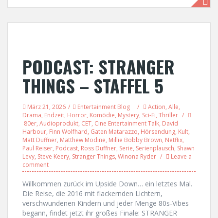
PODCAST: STRANGER
THINGS – STAFFEL 5
März 21, 2026
Entertainment Blog
Action
,
Alle
,
Drama
,
Endzeit
,
Horror
,
Komödie
,
Mystery
,
Sci-Fi
,
Thriller
80er
,
Audioprodukt
,
CET
,
Cine Entertainment Talk
,
David
Harbour
,
Finn Wolfhard
,
Gaten Matarazzo
,
Hörsendung
,
Kult
,
Matt Duffner
,
Matthew Modine
,
Millie Bobby Brown
,
Netflix
,
Paul Reiser
,
Podcast
,
Ross Duffner
,
Serie
,
Serienplausch
,
Shawn
Levy
,
Steve Keery
,
Stranger Things
,
Winona Ryder
Leave a
comment
Willkommen zurück im Upside Down… ein letztes Mal.
Die Reise, die 2016 mit flackernden Lichtern,
verschwundenen Kindern und jeder Menge 80s-Vibes
begann, findet jetzt ihr großes Finale: STRANGER