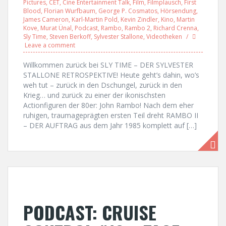
Pictures
,
CET
,
Cine Entertainment Talk
,
Film
,
Filmplausch
,
First
Blood
,
Florian Wurfbaum
,
George P. Cosmatos
,
Hörsendung
,
James Cameron
,
Karl-Martin Pold
,
Kevin Zindler
,
Kino
,
Martin
Kove
,
Murat Ünal
,
Podcast
,
Rambo
,
Rambo 2
,
Richard Crenna
,
Sly Time
,
Steven Berkoff
,
Sylvester Stallone
,
Videotheken
Leave a comment
Willkommen zurück bei SLY TIME – DER SYLVESTER
STALLONE RETROSPEKTIVE! Heute geht’s dahin, wo’s
weh tut – zurück in den Dschungel, zurück in den
Krieg… und zurück zu einer der ikonischsten
Actionfiguren der 80er: John Rambo! Nach dem eher
ruhigen, traumageprägten ersten Teil dreht RAMBO II
– DER AUFTRAG aus dem Jahr 1985 komplett auf […]
PODCAST: CRUISE