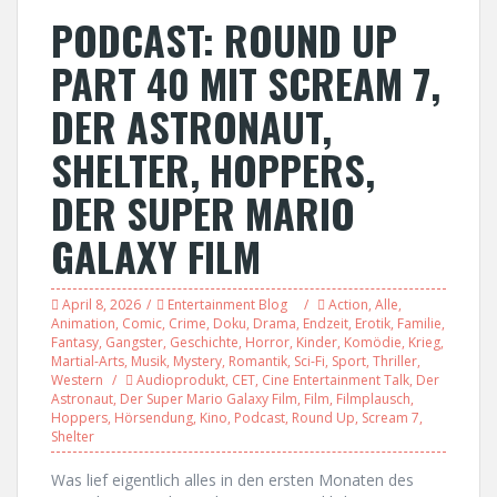
PODCAST: ROUND UP
PART 40 MIT SCREAM 7,
DER ASTRONAUT,
SHELTER, HOPPERS,
DER SUPER MARIO
GALAXY FILM
April 8, 2026
Entertainment Blog
Action
,
Alle
,
Animation
,
Comic
,
Crime
,
Doku
,
Drama
,
Endzeit
,
Erotik
,
Familie
,
Fantasy
,
Gangster
,
Geschichte
,
Horror
,
Kinder
,
Komödie
,
Krieg
,
Martial-Arts
,
Musik
,
Mystery
,
Romantik
,
Sci-Fi
,
Sport
,
Thriller
,
Western
Audioprodukt
,
CET
,
Cine Entertainment Talk
,
Der
Astronaut
,
Der Super Mario Galaxy Film
,
Film
,
Filmplausch
,
Hoppers
,
Hörsendung
,
Kino
,
Podcast
,
Round Up
,
Scream 7
,
Shelter
Was lief eigentlich alles in den ersten Monaten des