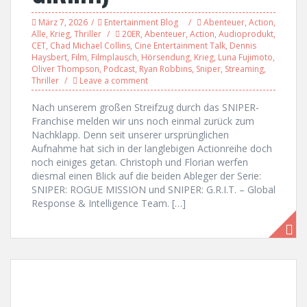
März 7, 2026
Entertainment Blog
Abenteuer
,
Action
,
Alle
,
Krieg
,
Thriller
20ER
,
Abenteuer
,
Action
,
Audioprodukt
,
CET
,
Chad Michael Collins
,
Cine Entertainment Talk
,
Dennis
Haysbert
,
Film
,
Filmplausch
,
Hörsendung
,
Krieg
,
Luna Fujimoto
,
Oliver Thompson
,
Podcast
,
Ryan Robbins
,
Sniper
,
Streaming
,
Thriller
Leave a comment
Nach unserem großen Streifzug durch das SNIPER-
Franchise melden wir uns noch einmal zurück zum
Nachklapp. Denn seit unserer ursprünglichen
Aufnahme hat sich in der langlebigen Actionreihe doch
noch einiges getan. Christoph und Florian werfen
diesmal einen Blick auf die beiden Ableger der Serie:
SNIPER: ROGUE MISSION und SNIPER: G.R.I.T. – Global
Response & Intelligence Team. […]