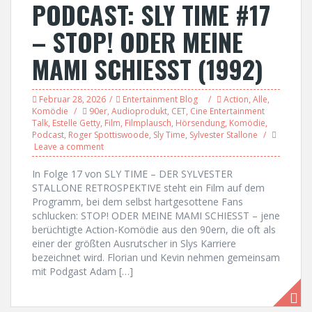
PODCAST: SLY TIME #17
– STOP! ODER MEINE
MAMI SCHIESST (1992)
Februar 28, 2026
Entertainment Blog
Action
,
Alle
,
Komödie
90er
,
Audioprodukt
,
CET
,
Cine Entertainment
Talk
,
Estelle Getty
,
Film
,
Filmplausch
,
Hörsendung
,
Komödie
,
Podcast
,
Roger Spottiswoode
,
Sly Time
,
Sylvester Stallone
Leave a comment
In Folge 17 von SLY TIME – DER SYLVESTER
STALLONE RETROSPEKTIVE steht ein Film auf dem
Programm, bei dem selbst hartgesottene Fans
schlucken: STOP! ODER MEINE MAMI SCHIESST – jene
berüchtigte Action-Komödie aus den 90ern, die oft als
einer der größten Ausrutscher in Slys Karriere
bezeichnet wird. Florian und Kevin nehmen gemeinsam
mit Podgast Adam […]