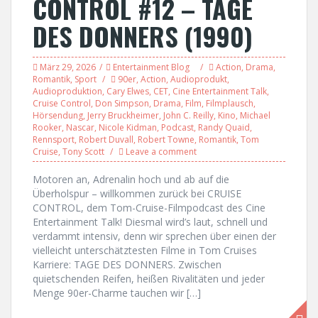
CONTROL #12 – TAGE
DES DONNERS (1990)
März 29, 2026
Entertainment Blog
Action
,
Drama
,
Romantik
,
Sport
90er
,
Action
,
Audioprodukt
,
Audioproduktion
,
Cary Elwes
,
CET
,
Cine Entertainment Talk
,
Cruise Control
,
Don Simpson
,
Drama
,
Film
,
Filmplausch
,
Hörsendung
,
Jerry Bruckheimer
,
John C. Reilly
,
Kino
,
Michael
Rooker
,
Nascar
,
Nicole Kidman
,
Podcast
,
Randy Quaid
,
Rennsport
,
Robert Duvall
,
Robert Towne
,
Romantik
,
Tom
Cruise
,
Tony Scott
Leave a comment
Motoren an, Adrenalin hoch und ab auf die
Überholspur – willkommen zurück bei CRUISE
CONTROL, dem Tom-Cruise-Filmpodcast des Cine
Entertainment Talk! Diesmal wird’s laut, schnell und
verdammt intensiv, denn wir sprechen über einen der
vielleicht unterschätztesten Filme in Tom Cruises
Karriere: TAGE DES DONNERS. Zwischen
quietschenden Reifen, heißen Rivalitäten und jeder
Menge 90er-Charme tauchen wir […]