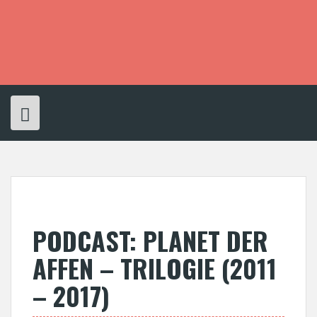
S
k
i
p
t
o
c
o
n
t
e
n
t
PODCAST: PLANET DER
AFFEN – TRILOGIE (2011
– 2017)