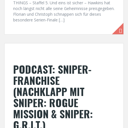
THINGS – Staffel 5. Und eins ist sicher – Hawkins hat
noch längst nicht alle seine Geheimnisse preisgegeben.
Florian und Christoph schnappen sich für dieses
besondere Serien-Finale […]
PODCAST: SNIPER-
FRANCHISE
(NACHKLAPP MIT
SNIPER: ROGUE
MISSION & SNIPER:
G.R.I.T.)