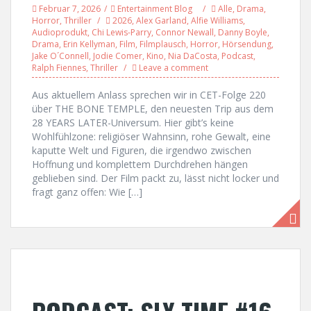
Februar 7, 2026
Entertainment Blog
Alle
,
Drama
,
Horror
,
Thriller
2026
,
Alex Garland
,
Alfie Williams
,
Audioprodukt
,
Chi Lewis-Parry
,
Connor Newall
,
Danny Boyle
,
Drama
,
Erin Kellyman
,
Film
,
Filmplausch
,
Horror
,
Hörsendung
,
Jake O´Connell
,
Jodie Comer
,
Kino
,
Nia DaCosta
,
Podcast
,
Ralph Fiennes
,
Thriller
Leave a comment
Aus aktuellem Anlass sprechen wir in CET-Folge 220
über THE BONE TEMPLE, den neuesten Trip aus dem
28 YEARS LATER-Universum. Hier gibt’s keine
Wohlfühlzone: religiöser Wahnsinn, rohe Gewalt, eine
kaputte Welt und Figuren, die irgendwo zwischen
Hoffnung und komplettem Durchdrehen hängen
geblieben sind. Der Film packt zu, lässt nicht locker und
fragt ganz offen: Wie […]