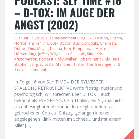
PODCAST: SLY TIME #16
– D-TOX: IM AUGE DER
ANGST (2002)
Januar 31, 2026
Entertainment Blog
Action
,
Drama
,
Horror
,
Thriller
00er
,
Action
,
Audioprodukt
,
Charles S.
Dutton
,
Dina Meyer
,
Drama
,
Film
,
Filmplausch
,
Horror
,
Hörsendung
,
Jeffrey Wright
,
Jim Gillespie
,
Kino
,
Kris
Kristofferson
,
Podcast
,
Polly Walker
,
Robert Patrick
,
Sly Time
,
Stephen Lang
,
Sylvester Stallone
,
Thriller
,
Tom Berenger
Leave a comment
In Folge 16 von SLY TIME – DER SYLVESTER
STALLONE RETROSPEKTIVE wird’s frostig, düster und
psychologisch: Wir sprechen über D-TOX – auch
bekannt als EYE SEE YOU. Ein Thriller, der Sly mal nicht
als unbesiegbaren Actionhelden zeigt, sondern als
gebrochenen Cop auf Entzug, gefangen in einer
abgelegenen Klinik mitten im Schnee… und mit einem
Killer […]