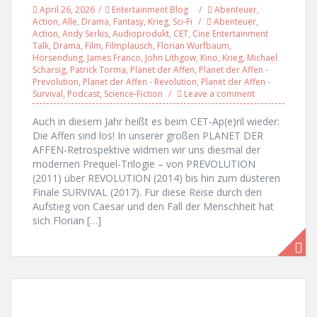
April 26, 2026
Entertainment Blog
Abenteuer
,
Action
,
Alle
,
Drama
,
Fantasy
,
Krieg
,
Sci-Fi
Abenteuer
,
Action
,
Andy Serkis
,
Audioprodukt
,
CET
,
Cine Entertainment
Talk
,
Drama
,
Film
,
Filmplausch
,
Florian Wurfbaum
,
Hörsendung
,
James Franco
,
John Lithgow
,
Kino
,
Krieg
,
Michael
Scharsig
,
Patrick Torma
,
Planet der Affen
,
Planet der Affen -
Prevolution
,
Planet der Affen - Revolution
,
Planet der Affen -
Survival
,
Podcast
,
Science-Fiction
Leave a comment
Auch in diesem Jahr heißt es beim CET-Ap(e)ril wieder:
Die Affen sind los! In unserer großen PLANET DER
AFFEN-Retrospektive widmen wir uns diesmal der
modernen Prequel-Trilogie – von PREVOLUTION
(2011) über REVOLUTION (2014) bis hin zum düsteren
Finale SURVIVAL (2017). Für diese Reise durch den
Aufstieg von Caesar und den Fall der Menschheit hat
sich Florian […]