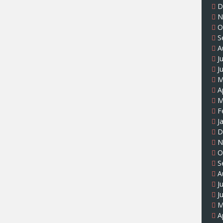
D
N
O
S
A
J
J
M
A
M
F
J
D
N
O
S
A
J
J
M
A