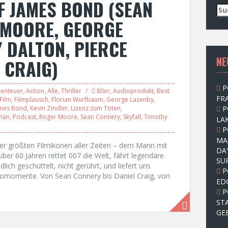
F JAMES BOND (SEAN
S
u
 MOORE, GEORGE
c
h
Y DALTON, PIERCE
e
NE
n
 CRAIG)
n
a
P
c
enteuer
,
Action
,
Alle
,
Thriller
80er
,
Audioprodukt
,
Best
FRA
Film
,
Filmplausch
,
Florian Wurfbaum
,
George Lazenby
,
h
mes Bond
,
Kevin Zindler
,
Lizenz zum Töten
,
P
:
snan
,
Podcast
,
Roger Moore
,
Sean Connery
,
Skyfall
,
Timothy
LAK
P
MA
er größten Filmikonen aller Zeiten – dem Mann mit
DA
ber 60 Jahren rettet 007 die Welt, fährt legendäre
SU
dlich geschüttelt, nicht gerührt, und liefert uns
P
nomomente. Von Sean Connery bis Daniel Craig, von
ED
P
ST
GE