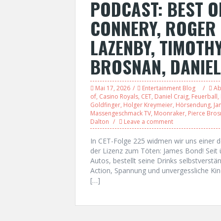
PODCAST: BEST O
CONNERY, ROGER
LAZENBY, TIMOTH
BROSNAN, DANIEL
Mai 17, 2026
Entertainment Blog
Ab
of
,
Casino Royals
,
CET
,
Daniel Craig
,
Feuerball
,
Goldfinger
,
Holger Kreymeier
,
Hörsendung
,
Ja
Massengeschmack TV
,
Moonraker
,
Pierce Bro
Dalton
Leave a comment
In CET-Folge 225 widmen wir uns einer d
der Lizenz zum Töten: James Bond! Seit ü
Autos, bestellt seine Drinks selbstverstän
Action, Spannung und unvergessliche Ki
[…]