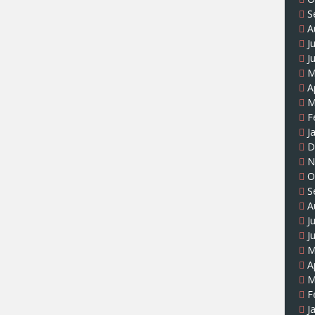
S
A
J
J
M
A
M
F
J
D
N
O
S
A
J
J
M
A
M
F
J