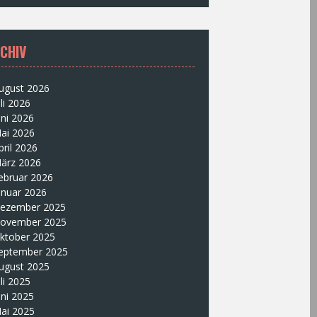
CHIV
ugust 2026
uli 2026
uni 2026
ai 2026
pril 2026
ärz 2026
ebruar 2026
anuar 2026
ezember 2025
ovember 2025
ktober 2025
eptember 2025
ugust 2025
uli 2025
uni 2025
ai 2025