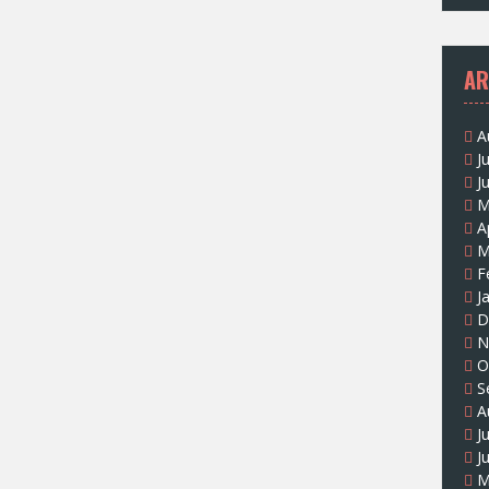
AR
A
J
J
M
A
M
F
J
D
N
O
S
A
J
J
M