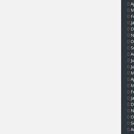
A
M
F
J
D
N
O
S
A
J
J
M
A
M
F
J
D
N
O
S
A