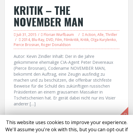
KRITIK – THE
NOVEMBER MAN
Juli 31, 2015
Florian Wurfbaum
Action
,
Alle
,
Thriller
2014
,
Blu-Ray
,
DVD
,
Film
,
Filmkritik
,
Kritik
,
Olga Kurylenko
,
Pierce Brosnan
,
Roger Donaldson
Autor: Kevin Zindler Inhalt: Der in die Jahre
gekommene ehemalige CIA-Agent Peter Devereaux
(Pierce Brosnan), Codename NOVEMBER MAN,
bekommt den Auftrag, eine Zeugin ausfindig zu
machen und zu beschützen, die offenbar stichfeste
Beweise für die Schuld des zukünftigen russischen
Präsidenten an einem grausamen Massaker in
Tschetschenien hat. Er gerät dabei nicht nur ins Visier
anderer […]
This website uses cookies to improve your experience.
We'll assume you're ok with this, but you can opt-out if