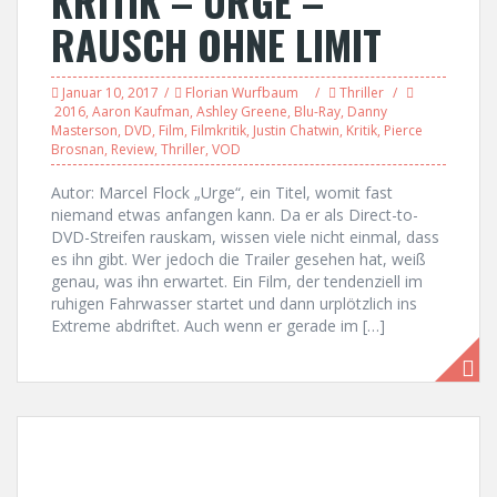
KRITIK – URGE –
RAUSCH OHNE LIMIT
Januar 10, 2017
Florian Wurfbaum
Thriller
2016
,
Aaron Kaufman
,
Ashley Greene
,
Blu-Ray
,
Danny
Masterson
,
DVD
,
Film
,
Filmkritik
,
Justin Chatwin
,
Kritik
,
Pierce
Brosnan
,
Review
,
Thriller
,
VOD
Autor: Marcel Flock „Urge“, ein Titel, womit fast
niemand etwas anfangen kann. Da er als Direct-to-
DVD-Streifen rauskam, wissen viele nicht einmal, dass
es ihn gibt. Wer jedoch die Trailer gesehen hat, weiß
genau, was ihn erwartet. Ein Film, der tendenziell im
ruhigen Fahrwasser startet und dann urplötzlich ins
Extreme abdriftet. Auch wenn er gerade im […]