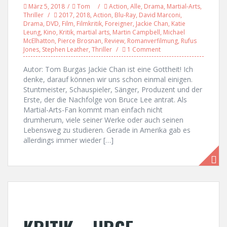
März 5, 2018
Tom
Action
,
Alle
,
Drama
,
Martial-Arts
,
Thriller
2017
,
2018
,
Action
,
Blu-Ray
,
David Marconi
,
Drama
,
DVD
,
Film
,
Filmkritik
,
Foreigner
,
Jackie Chan
,
Katie
Leung
,
Kino
,
Kritik
,
martial arts
,
Martin Campbell
,
Michael
McElhatton
,
Pierce Brosnan
,
Review
,
Romanverfilmung
,
Rufus
Jones
,
Stephen Leather
,
Thriller
1 Comment
Autor: Tom Burgas Jackie Chan ist eine Gottheit! Ich
denke, darauf können wir uns schon einmal einigen.
Stuntmeister, Schauspieler, Sänger, Produzent und der
Erste, der die Nachfolge von Bruce Lee antrat. Als
Martial-Arts-Fan kommt man einfach nicht
drumherum, viele seiner Werke oder auch seinen
Lebensweg zu studieren. Gerade in Amerika gab es
allerdings immer wieder […]