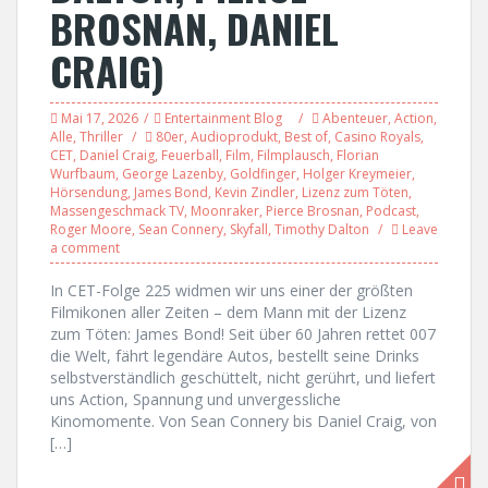
BROSNAN, DANIEL
CRAIG)
Mai 17, 2026
Entertainment Blog
Abenteuer
,
Action
,
Alle
,
Thriller
80er
,
Audioprodukt
,
Best of
,
Casino Royals
,
CET
,
Daniel Craig
,
Feuerball
,
Film
,
Filmplausch
,
Florian
Wurfbaum
,
George Lazenby
,
Goldfinger
,
Holger Kreymeier
,
Hörsendung
,
James Bond
,
Kevin Zindler
,
Lizenz zum Töten
,
Massengeschmack TV
,
Moonraker
,
Pierce Brosnan
,
Podcast
,
Roger Moore
,
Sean Connery
,
Skyfall
,
Timothy Dalton
Leave
a comment
In CET-Folge 225 widmen wir uns einer der größten
Filmikonen aller Zeiten – dem Mann mit der Lizenz
zum Töten: James Bond! Seit über 60 Jahren rettet 007
die Welt, fährt legendäre Autos, bestellt seine Drinks
selbstverständlich geschüttelt, nicht gerührt, und liefert
uns Action, Spannung und unvergessliche
Kinomomente. Von Sean Connery bis Daniel Craig, von
[…]