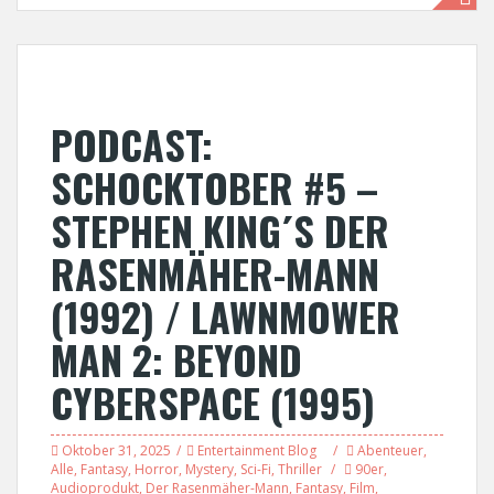
PODCAST:
SCHOCKTOBER #5 –
STEPHEN KING´S DER
RASENMÄHER-MANN
(1992) / LAWNMOWER
MAN 2: BEYOND
CYBERSPACE (1995)
Oktober 31, 2025
Entertainment Blog
Abenteuer
,
Alle
,
Fantasy
,
Horror
,
Mystery
,
Sci-Fi
,
Thriller
90er
,
Audioprodukt
,
Der Rasenmäher-Mann
,
Fantasy
,
Film
,