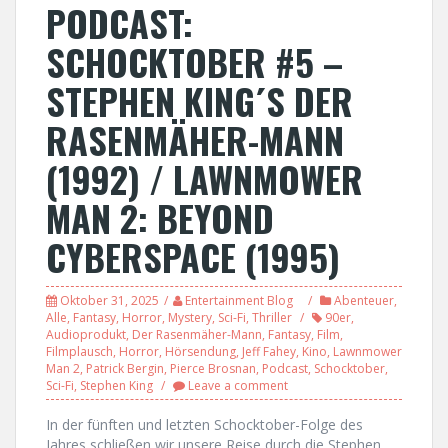
PODCAST:
SCHOCKTOBER #5 –
STEPHEN KING´S DER
RASENMÄHER-MANN
(1992) / LAWNMOWER
MAN 2: BEYOND
CYBERSPACE (1995)
Oktober 31, 2025
Entertainment Blog
Abenteuer
,
Alle
,
Fantasy
,
Horror
,
Mystery
,
Sci-Fi
,
Thriller
90er
,
Audioprodukt
,
Der Rasenmäher-Mann
,
Fantasy
,
Film
,
Filmplausch
,
Horror
,
Hörsendung
,
Jeff Fahey
,
Kino
,
Lawnmower
Man 2
,
Patrick Bergin
,
Pierce Brosnan
,
Podcast
,
Schocktober
,
Sci-Fi
,
Stephen King
Leave a comment
In der fünften und letzten Schocktober-Folge des
Jahres schließen wir unsere Reise durch die Stephen