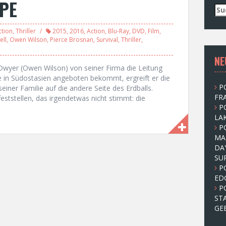
APE
S
u
c
ction
,
Thriller
2015
,
2016
,
Action
,
Blu-Ray
,
DVD
,
Film
,
h
ell
,
Owen Wilson
,
Pierce Brosnan
,
Survival
,
Thriller
,
e
NE
n
k Dwyer (Owen Wilson) von seiner Firma die Leitung
n
 in Südostasien angeboten bekommt, ergreift er die
a
P
einer Familie auf die andere Seite des Erdballs.
c
FRA
feststellen, das irgendetwas nicht stimmt: die
h
P
:
LAK
P
MA
DA
SU
P
ED
P
ST
GE