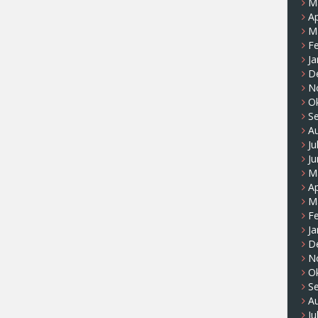
M
Ap
M
F
Ja
D
N
O
S
A
Ju
Ju
M
Ap
M
F
Ja
D
N
O
S
A
Ju