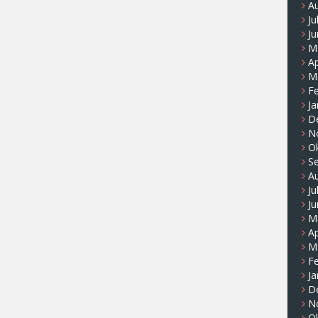
A
Ju
Ju
M
Ap
M
F
Ja
D
N
O
S
A
Ju
Ju
M
Ap
M
F
Ja
D
N
O