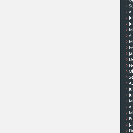
S
A
Ju
Ju
M
Ap
M
F
Ja
D
N
O
S
A
Ju
Ju
M
Ap
M
F
Ja
D