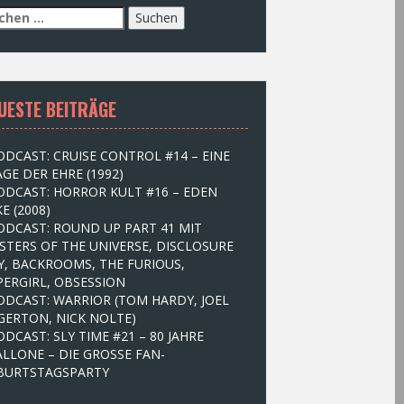
UESTE BEITRÄGE
ODCAST: CRUISE CONTROL #14 – EINE
GE DER EHRE (1992)
ODCAST: HORROR KULT #16 – EDEN
E (2008)
ODCAST: ROUND UP PART 41 MIT
STERS OF THE UNIVERSE, DISCLOSURE
Y, BACKROOMS, THE FURIOUS,
PERGIRL, OBSESSION
ODCAST: WARRIOR (TOM HARDY, JOEL
GERTON, NICK NOLTE)
ODCAST: SLY TIME #21 – 80 JAHRE
ALLONE – DIE GROSSE FAN-
BURTSTAGSPARTY