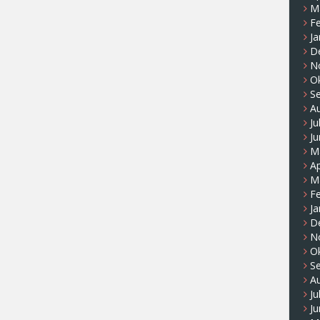
M
F
Ja
D
N
O
S
A
Ju
Ju
M
Ap
M
F
Ja
D
N
O
S
A
Ju
Ju