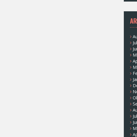
AR
A
Ju
Ju
M
Ap
M
F
Ja
D
N
O
S
A
Ju
Ju
M
Ap