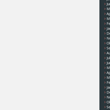
Ju
M
Ap
M
F
Ja
D
N
O
S
A
Ju
Ju
M
Ap
M
F
Ja
D
N
O
S