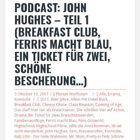
PODCAST: JOHN
HUGHES – TEIL 1
(BREAKFAST CLUB,
FERRIS MACHT BLAU,
EIN TICKET FÜR ZWEI,
SCHÖNE
BESCHERUNG…)
Oktober 15, 2017
Florian Wurfbaum
Alle
,
Drama
,
Komödie
2017
,
80er Jahre
,
Allein mit Onkel Buck
,
Breakfast Club
,
Cheevy Chase
,
Class Reunion
,
Coming of Age
,
Das darf man nur als Erwachsener
,
Die schrillen Vier auf Achse
,
Drama
,
Ein Ticket für zwei
,
Erwachsenwerden
,
Familienausflüge
,
Ferris macht Blau
,
Film
,
Griswold
,
Highschool
,
Highschool-Filme
,
Hilfe die Amis kommen
,
Ist sie
nicht wunderbar
,
John Hughes
,
Kino
,
Klassenrollen
,
Komödie
,
Kult
,
LISA - Der helle Wahnsinn
,
Mr. Mom
,
Pretty in Pink
,
Schöne