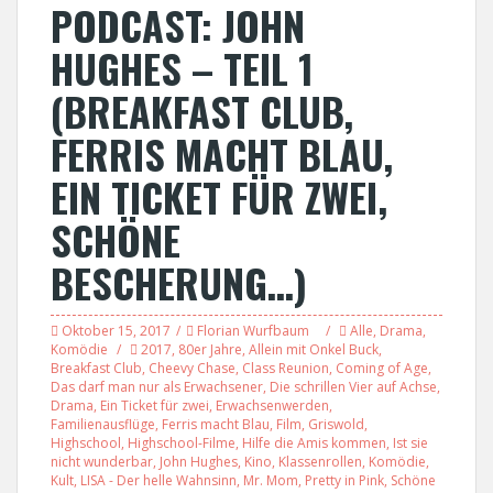
PODCAST: JOHN
HUGHES – TEIL 1
(BREAKFAST CLUB,
FERRIS MACHT BLAU,
EIN TICKET FÜR ZWEI,
SCHÖNE
BESCHERUNG…)
Oktober 15, 2017
Florian Wurfbaum
Alle
,
Drama
,
Komödie
2017
,
80er Jahre
,
Allein mit Onkel Buck
,
Breakfast Club
,
Cheevy Chase
,
Class Reunion
,
Coming of Age
,
Das darf man nur als Erwachsener
,
Die schrillen Vier auf Achse
,
Drama
,
Ein Ticket für zwei
,
Erwachsenwerden
,
Familienausflüge
,
Ferris macht Blau
,
Film
,
Griswold
,
Highschool
,
Highschool-Filme
,
Hilfe die Amis kommen
,
Ist sie
nicht wunderbar
,
John Hughes
,
Kino
,
Klassenrollen
,
Komödie
,
Kult
,
LISA - Der helle Wahnsinn
,
Mr. Mom
,
Pretty in Pink
,
Schöne