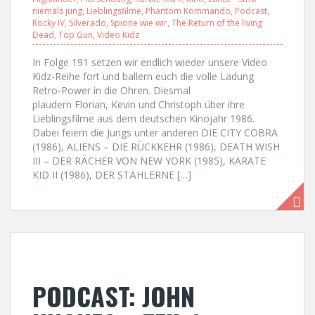
niemals jung
,
Lieblingsfilme
,
Phantom Kommando
,
Podcast
,
Rocky IV
,
Silverado
,
Spione wie wir
,
The Return of the living
Dead
,
Top Gun
,
Video Kidz
In Folge 191 setzen wir endlich wieder unsere Video
Kidz-Reihe fort und ballern euch die volle Ladung
Retro-Power in die Ohren. Diesmal
plaudern Florian, Kevin und Christoph über ihre
Lieblingsfilme aus dem deutschen Kinojahr 1986.
Dabei feiern die Jungs unter anderen DIE CITY COBRA
(1986), ALIENS – DIE RÜCKKEHR (1986), DEATH WISH
III – DER RÄCHER VON NEW YORK (1985), KARATE
KID II (1986), DER STÄHLERNE […]
PODCAST: JOHN