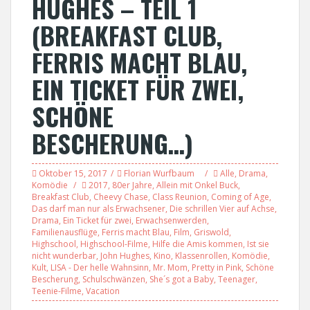
HUGHES – TEIL 1
(BREAKFAST CLUB,
FERRIS MACHT BLAU,
EIN TICKET FÜR ZWEI,
SCHÖNE
BESCHERUNG…)
Oktober 15, 2017
Florian Wurfbaum
Alle
,
Drama
,
Komödie
2017
,
80er Jahre
,
Allein mit Onkel Buck
,
Breakfast Club
,
Cheevy Chase
,
Class Reunion
,
Coming of Age
,
Das darf man nur als Erwachsener
,
Die schrillen Vier auf Achse
,
Drama
,
Ein Ticket für zwei
,
Erwachsenwerden
,
Familienausflüge
,
Ferris macht Blau
,
Film
,
Griswold
,
Highschool
,
Highschool-Filme
,
Hilfe die Amis kommen
,
Ist sie
nicht wunderbar
,
John Hughes
,
Kino
,
Klassenrollen
,
Komödie
,
Kult
,
LISA - Der helle Wahnsinn
,
Mr. Mom
,
Pretty in Pink
,
Schöne
Bescherung
,
Schulschwänzen
,
She´s got a Baby
,
Teenager
,
Teenie-Filme
,
Vacation