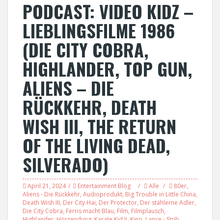
PODCAST: VIDEO KIDZ –
LIEBLINGSFILME 1986
(DIE CITY COBRA,
HIGHLANDER, TOP GUN,
ALIENS – DIE
RÜCKKEHR, DEATH
WISH III, THE RETURN
OF THE LIVING DEAD,
SILVERADO)
April 21, 2024
Entertainment Blog
Alle
80er
,
Aliens - Die Rückkehr
,
Audioprodukt
,
Big Trouble in Little China
,
Death Wish III
,
Der City Hai
,
Der Protector
,
Der stählerne Adler
,
Die City Cobra
,
Ferris macht Blau
,
Film
,
Filmplausch
,
Highlander
,
Hörsendung
,
Karate Kid II
,
Kino
,
Lance - Strib