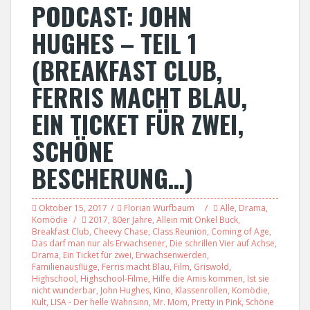
PODCAST: JOHN
HUGHES – TEIL 1
(BREAKFAST CLUB,
FERRIS MACHT BLAU,
EIN TICKET FÜR ZWEI,
SCHÖNE
BESCHERUNG…)
Oktober 15, 2017
Florian Wurfbaum
Alle
,
Drama
,
Komödie
2017
,
80er Jahre
,
Allein mit Onkel Buck
,
Breakfast Club
,
Cheevy Chase
,
Class Reunion
,
Coming of Age
,
Das darf man nur als Erwachsener
,
Die schrillen Vier auf Achse
,
Drama
,
Ein Ticket für zwei
,
Erwachsenwerden
,
Familienausflüge
,
Ferris macht Blau
,
Film
,
Griswold
,
Highschool
,
Highschool-Filme
,
Hilfe die Amis kommen
,
Ist sie
nicht wunderbar
,
John Hughes
,
Kino
,
Klassenrollen
,
Komödie
,
Kult
,
LISA - Der helle Wahnsinn
,
Mr. Mom
,
Pretty in Pink
,
Schöne