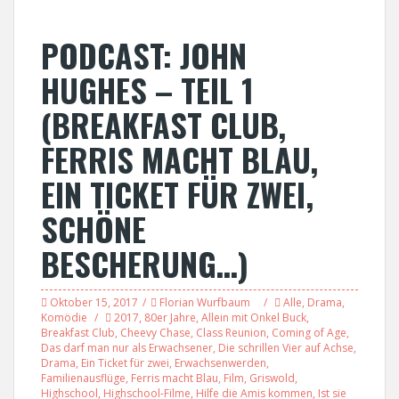
PODCAST: JOHN
HUGHES – TEIL 1
(BREAKFAST CLUB,
FERRIS MACHT BLAU,
EIN TICKET FÜR ZWEI,
SCHÖNE
BESCHERUNG…)
Oktober 15, 2017
Florian Wurfbaum
Alle
,
Drama
,
Komödie
2017
,
80er Jahre
,
Allein mit Onkel Buck
,
Breakfast Club
,
Cheevy Chase
,
Class Reunion
,
Coming of Age
,
Das darf man nur als Erwachsener
,
Die schrillen Vier auf Achse
,
Drama
,
Ein Ticket für zwei
,
Erwachsenwerden
,
Familienausflüge
,
Ferris macht Blau
,
Film
,
Griswold
,
Highschool
,
Highschool-Filme
,
Hilfe die Amis kommen
,
Ist sie