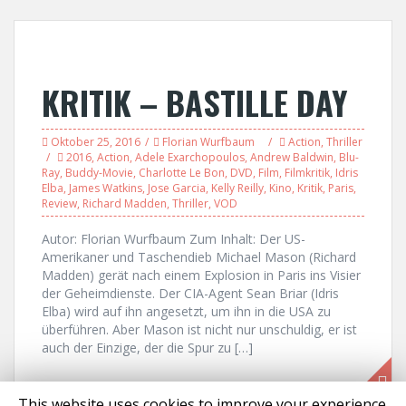
KRITIK – BASTILLE DAY
Oktober 25, 2016
Florian Wurfbaum
Action
,
Thriller
2016
,
Action
,
Adele Exarchopoulos
,
Andrew Baldwin
,
Blu-
Ray
,
Buddy-Movie
,
Charlotte Le Bon
,
DVD
,
Film
,
Filmkritik
,
Idris
Elba
,
James Watkins
,
Jose Garcia
,
Kelly Reilly
,
Kino
,
Kritik
,
Paris
,
Review
,
Richard Madden
,
Thriller
,
VOD
Autor: Florian Wurfbaum Zum Inhalt: Der US-
Amerikaner und Taschendieb Michael Mason (Richard
Madden) gerät nach einem Explosion in Paris ins Visier
der Geheimdienste. Der CIA-Agent Sean Briar (Idris
Elba) wird auf ihn angesetzt, um ihn in die USA zu
überführen. Aber Mason ist nicht nur unschuldig, er ist
auch der Einzige, der die Spur zu […]
This website uses cookies to improve your experience.