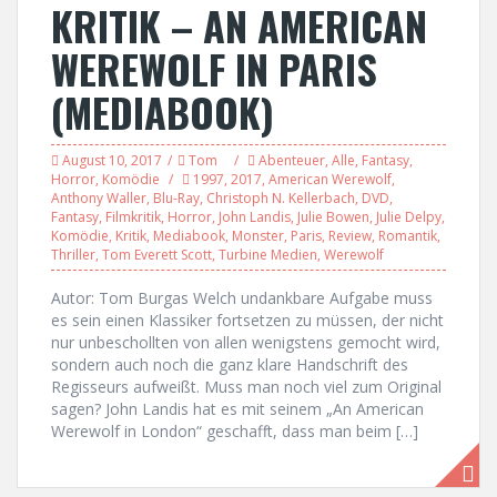
KRITIK – AN AMERICAN
WEREWOLF IN PARIS
(MEDIABOOK)
August 10, 2017
Tom
Abenteuer
,
Alle
,
Fantasy
,
Horror
,
Komödie
1997
,
2017
,
American Werewolf
,
Anthony Waller
,
Blu-Ray
,
Christoph N. Kellerbach
,
DVD
,
Fantasy
,
Filmkritik
,
Horror
,
John Landis
,
Julie Bowen
,
Julie Delpy
,
Komödie
,
Kritik
,
Mediabook
,
Monster
,
Paris
,
Review
,
Romantik
,
Thriller
,
Tom Everett Scott
,
Turbine Medien
,
Werewolf
Autor: Tom Burgas Welch undankbare Aufgabe muss
es sein einen Klassiker fortsetzen zu müssen, der nicht
nur unbeschollten von allen wenigstens gemocht wird,
sondern auch noch die ganz klare Handschrift des
Regisseurs aufweißt. Muss man noch viel zum Original
sagen? John Landis hat es mit seinem „An American
Werewolf in London“ geschafft, dass man beim […]