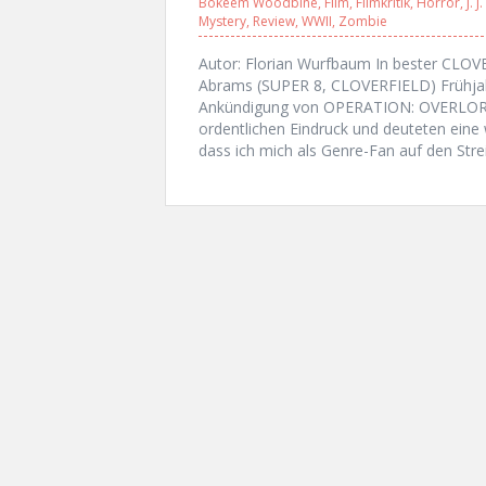
Bokeem Woodbine
,
Film
,
Filmkritik
,
Horror
,
J. 
Mystery
,
Review
,
WWII
,
Zombie
Autor: Florian Wurfbaum In bester CLOVE
Abrams (SUPER 8, CLOVERFIELD) Frühjahr
Ankündigung von OPERATION: OVERLORD. 
ordentlichen Eindruck und deuteten eine 
dass ich mich als Genre-Fan auf den Strei