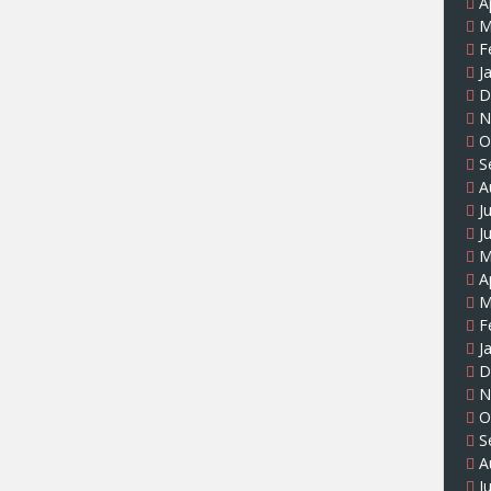
A
M
F
J
D
N
O
S
A
J
J
M
A
M
F
J
D
N
O
S
A
J