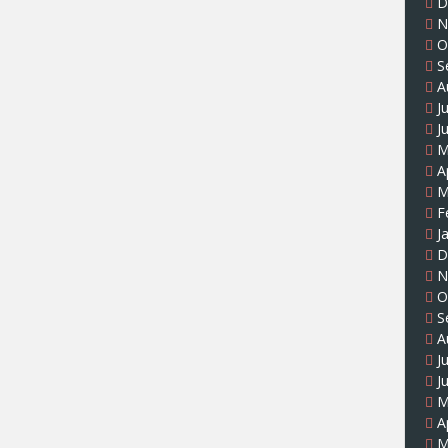
D
N
O
S
A
J
J
M
A
M
F
J
D
N
O
S
A
J
J
M
A
M