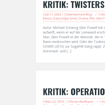
KRITIK: TWISTERS
Juli 17, 2024
Entertainment Blog
Ab
Ramos
,
Daisy Edgar-Jones
,
Drama
,
Film
,
Glen P
Autor: Michael Scharsig Glen Powell hat 
aufwirft, wenn er auf der Leinwand ersch
Nun, Glen Powell ist der Aktionär, der 
Bane verdroschen wird. Oder der Todes
SOME!! (2016) zur Sugarhill Gang rappt. 
Astronaut- und […]
KRITIK: OPERATI
März 22, 2019
Florian Wurfbaum
Ac