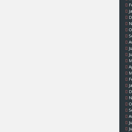
F
J
D
N
O
S
A
J
J
M
A
M
F
J
D
N
O
S
A
J
J