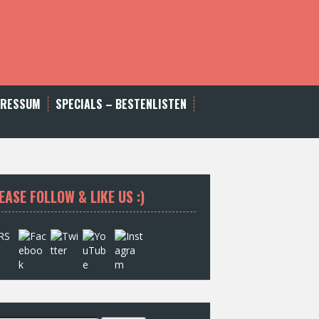
PRESSUM
SPECIALS – BESTENLISTEN
EASE FOLLOW & LIKE US :)