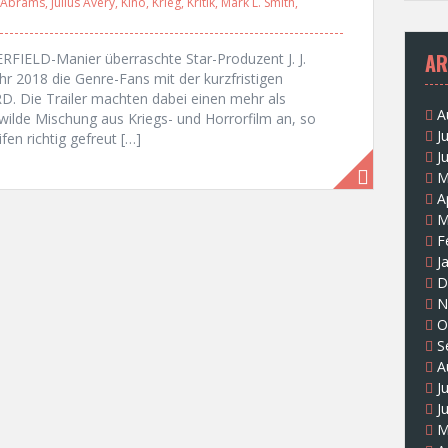
J. Abrams
,
Julius Avery
,
Kino
,
Krieg
,
Kritik
,
Mark L. Smith
,
AR
RFIELD-Manier überraschte Star-Produzent J. J.
 2018 die Genre-Fans mit der kurzfristigen
Die Trailer machten dabei einen mehr als
A
wilde Mischung aus Kriegs- und Horrorfilm an, so
J
fen richtig gefreut […]
J
M
A
M
F
J
D
N
O
S
A
J
J
M