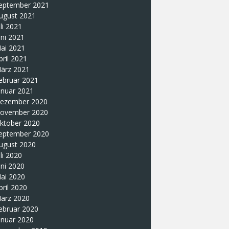
eptember 2021
ugust 2021
uli 2021
uni 2021
ai 2021
pril 2021
ärz 2021
ebruar 2021
anuar 2021
ezember 2020
ovember 2020
ktober 2020
eptember 2020
ugust 2020
uli 2020
uni 2020
ai 2020
pril 2020
ärz 2020
ebruar 2020
anuar 2020