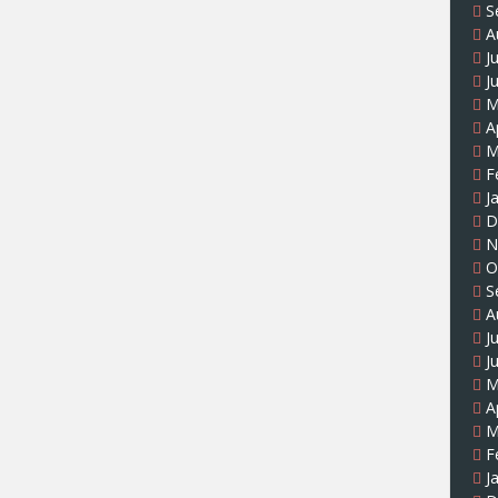
S
A
J
J
M
A
M
F
J
D
N
O
S
A
J
J
M
A
M
F
J