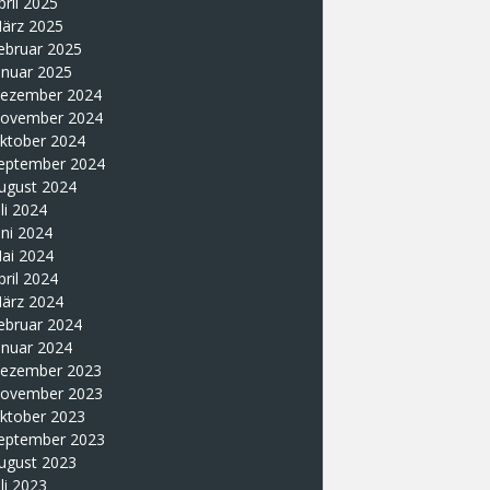
pril 2025
ärz 2025
ebruar 2025
anuar 2025
ezember 2024
ovember 2024
ktober 2024
eptember 2024
ugust 2024
uli 2024
uni 2024
ai 2024
pril 2024
ärz 2024
ebruar 2024
anuar 2024
ezember 2023
ovember 2023
ktober 2023
eptember 2023
ugust 2023
uli 2023