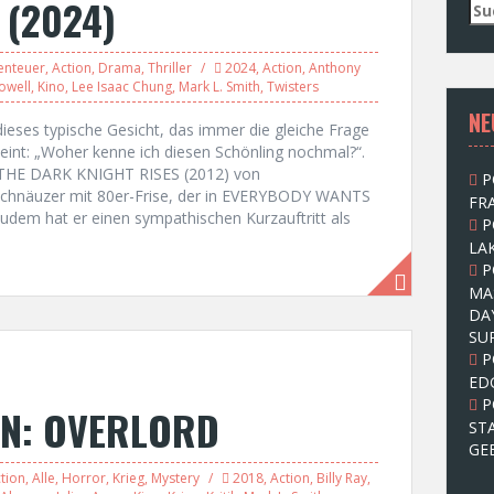
 (2024)
S
u
c
enteuer
,
Action
,
Drama
,
Thriller
2024
,
Action
,
Anthony
h
owell
,
Kino
,
Lee Isaac Chung
,
Mark L. Smith
,
Twisters
e
NE
n
dieses typische Gesicht, das immer die gleiche Frage
n
eint: „Woher kenne ich diesen Schönling nochmal?“.
a
in THE DARK KNIGHT RISES (2012) von
P
c
schnäuzer mit 80er-Frise, der in EVERYBODY WANTS
FRA
h
Zudem hat er einen sympathischen Kurzauftritt als
P
:
LAK
P
MA
DA
SU
P
ED
P
ON: OVERLORD
ST
GE
tion
,
Alle
,
Horror
,
Krieg
,
Mystery
2018
,
Action
,
Billy Ray
,