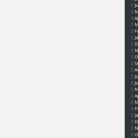
J
M
A
M
F
J
D
N
O
S
A
J
J
M
A
M
F
J
D
N
O