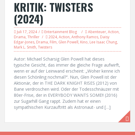
KRITIK: TWISTERS
(2024)
Juli 17, 2024
Entertainment Blog
Abenteuer
,
Action
,
Drama
,
Thriller
2024
,
Action
,
Anthony Ramos
,
Daisy
Edgar-Jones
,
Drama
,
Film
,
Glen Powell
,
Kino
,
Lee Isaac Chung
,
Mark L. Smith
,
Twisters
Autor: Michael Scharsig Glen Powell hat dieses
typische Gesicht, das immer die gleiche Frage aufwirft,
wenn er auf der Leinwand erscheint: „Woher kenne ich
diesen Schönling nochmal?“. Nun, Glen Powell ist der
Aktionär, der in THE DARK KNIGHT RISES (2012) von
Bane verdroschen wird. Oder der Todesschnäuzer mit
80er-Frise, der in EVERYBODY WANTS SOME!! (2016)
zur Sugarhill Gang rappt. Zudem hat er einen
sympathischen Kurzauftritt als Astronaut- und […]