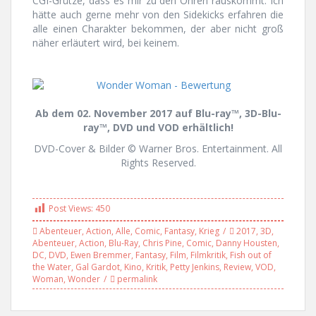
CGI-Grütze, dass es mir zu den Ohren rauskommt. Ich
hätte auch gerne mehr von den Sidekicks erfahren die
alle einen Charakter bekommen, der aber nicht groß
näher erläutert wird, bei keinem.
Ab dem 02. November 2017 auf Blu-ray™, 3D-Blu-
ray™, DVD und VOD erhältlich!
DVD-Cover & Bilder © Warner Bros. Entertainment. All
Rights Reserved.
Post Views:
450
Abenteuer
,
Action
,
Alle
,
Comic
,
Fantasy
,
Krieg
2017
,
3D
,
Abenteuer
,
Action
,
Blu-Ray
,
Chris Pine
,
Comic
,
Danny Housten
,
DC
,
DVD
,
Ewen Bremmer
,
Fantasy
,
Film
,
Filmkritik
,
Fish out of
the Water
,
Gal Gardot
,
Kino
,
Kritik
,
Petty Jenkins
,
Review
,
VOD
,
Woman
,
Wonder
permalink