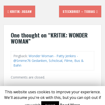
P
KRITIK: JIGSAW
STECKBRIEF – TOBIAS
o
s
One thought on “
KRITIK: WONDER
t
WOMAN
”
n
Pingback:
Wonder Woman - Patty Jenkins -
a
@Smirne76 Gedanken, Schicksal, Filme, Bus &
Bahn
v
i
Comments are closed.
g
This website uses cookies to improve your experience.
a
We'll assume you're ok with this, but you can opt-out if
Proudly powered by WordPress
|
Theme:
Solon
by aThemes