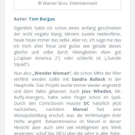
© Warner Bros. Entertainment
Autor:
Tom Burgas
Eigentlich hatte ich schon einen Anfang geschrieben
der recht negativ klang. Mimimi zuviele Heldenfilme,
heule heule immer das selbe. Aber nö, ich sage mir das
ich mich eher freue und gucke wie gerade dieses
gleiche und selbe durch Kleinigkeiten eben gut
(„Captain America 2“) oder schlecht ist („Suicide
Squad“).
Nun also
„Wonder Woman“
, die schon Mitte der 90er
verfilmt werden sollte mit
Sandra Bullock
in der
Hauptrolle. Das Projekt wurde immer wieder angesetzt
und dann fallen gelassen. Auch
Joss Whedon
, Mr.
Buffy-Avengers, hatte seine Finger schon im Spiel.
Durch den Comicboom musste
DC
natürlich jetzt
nachziehen, nachdem
Marvel
fast eine
Monopolstellung erschuf, was die Verfilmungen ihrer
Hefte angeht. Bekannterweise ist Marvel in dieser
Hinsicht aber auch sehr viel intelligenter ans Werk
gegangen, schuf das MCU über die Jahre in aller Ruhe,