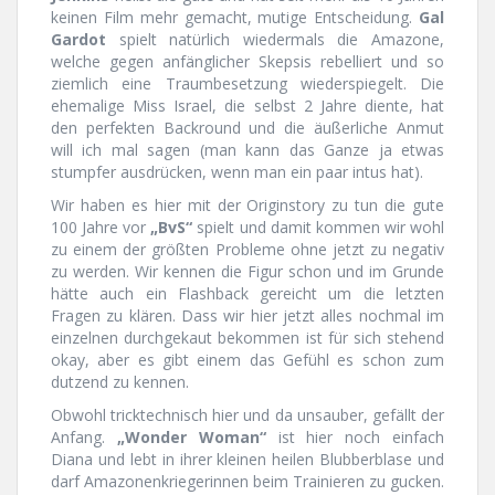
keinen Film mehr gemacht, mutige Entscheidung.
Gal
Gardot
spielt natürlich wiedermals die Amazone,
welche gegen anfänglicher Skepsis rebelliert und so
ziemlich eine Traumbesetzung wiederspiegelt. Die
ehemalige Miss Israel, die selbst 2 Jahre diente, hat
den perfekten Backround und die äußerliche Anmut
will ich mal sagen (man kann das Ganze ja etwas
stumpfer ausdrücken, wenn man ein paar intus hat).
Wir haben es hier mit der Originstory zu tun die gute
100 Jahre vor
„BvS“
spielt und damit kommen wir wohl
zu einem der größten Probleme ohne jetzt zu negativ
zu werden. Wir kennen die Figur schon und im Grunde
hätte auch ein Flashback gereicht um die letzten
Fragen zu klären. Dass wir hier jetzt alles nochmal im
einzelnen durchgekaut bekommen ist für sich stehend
okay, aber es gibt einem das Gefühl es schon zum
dutzend zu kennen.
Obwohl tricktechnisch hier und da unsauber, gefällt der
Anfang.
„Wonder Woman“
ist hier noch einfach
Diana und lebt in ihrer kleinen heilen Blubberblase und
darf Amazonenkriegerinnen beim Trainieren zu gucken.