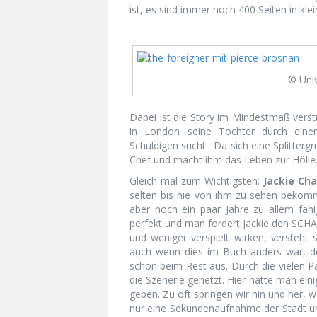
ist, es sind immer noch 400 Seiten in kl
© Uni
Dabei ist die Story im Mindestmaß verstr
in London seine Tochter durch eine
Schuldigen sucht. Da sich eine Splitterg
Chef und macht ihm das Leben zur Hölle
Gleich mal zum Wichtigsten:
Jackie Ch
selten bis nie von ihm zu sehen bekommen
aber noch ein paar Jahre zu allem fä
perfekt und man fordert Jackie den SC
und weniger verspielt wirken, versteht 
auch wenn dies im Buch anders war, de
schon beim Rest aus. Durch die vielen Pa
die Szenerie gehetzt. Hier hätte man ei
geben. Zu oft springen wir hin und her,
nur eine Sekundenaufnahme der Stadt und