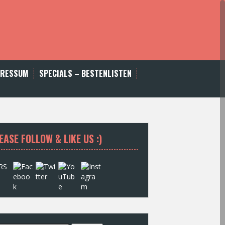
PRESSUM
SPECIALS – BESTENLISTEN
EASE FOLLOW & LIKE US :)