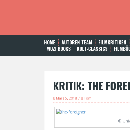
S
k
i
p
t
o
c
HOME
AUTOREN-TEAM
FILMKRITIKEN
o
WUZI BOOKS
KULT-CLASSICS
FILMBÜ
n
t
e
n
t
KRITIK: THE FORE
März 5, 2018
Tom
© Uni