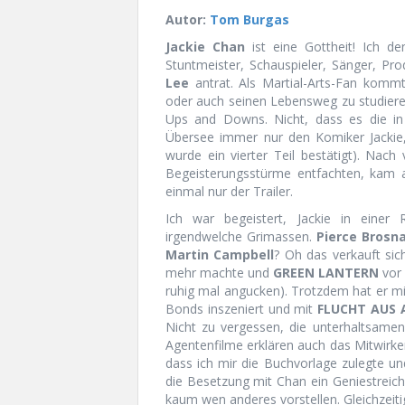
Autor:
Tom Burgas
Jackie Chan
ist eine Gottheit! Ich d
Stuntmeister, Schauspieler, Sänger, Pr
Lee
antrat. Als Martial-Arts-Fan komm
oder auch seinen Lebensweg zu studiere
Ups and Downs. Nicht, dass es die in
Übersee immer nur den Komiker Jacki
wurde ein vierter Teil bestätigt). Nach 
Begeisterungsstürme entfachten, kam 
einmal nur der Trailer.
Ich war begeistert, Jackie in einer
irgendwelche Grimassen.
Pierce Brosn
Martin Campbell
? Oh das verkauft sic
mehr machte und
GREEN LANTERN
vor 
ruhig mal angucken). Trotzdem hat er m
Bonds inszeniert und mit
FLUCHT AUS
Nicht zu vergessen, die unterhaltsame
Agentenfilme erklären auch das Mitwirke
dass ich mir die Buchvorlage zulegte und
die Besetzung mit Chan ein Geniestreich 
kaum wen anderes vorstellen. Gleichzeiti