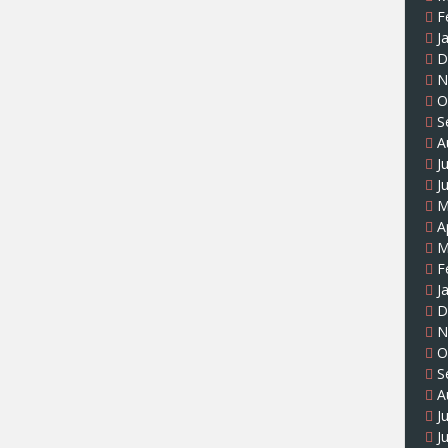
F
J
D
N
O
S
A
J
J
M
A
M
F
J
D
N
O
S
A
J
J