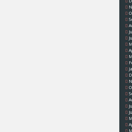
D
N
O
S
A
J
J
M
A
M
F
J
D
N
O
S
A
J
J
M
A
M