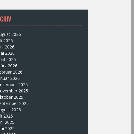
CHIV
ugust 2026
uli 2026
uni 2026
ai 2026
pril 2026
ärz 2026
ebruar 2026
anuar 2026
ezember 2025
ovember 2025
ktober 2025
eptember 2025
ugust 2025
uli 2025
uni 2025
ai 2025