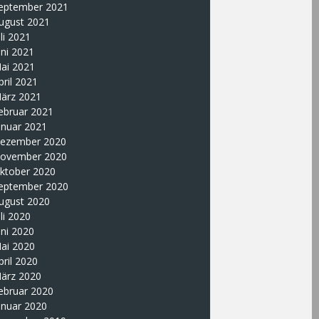
eptember 2021
ugust 2021
uli 2021
uni 2021
ai 2021
pril 2021
ärz 2021
ebruar 2021
anuar 2021
ezember 2020
ovember 2020
ktober 2020
eptember 2020
ugust 2020
uli 2020
uni 2020
ai 2020
pril 2020
ärz 2020
ebruar 2020
anuar 2020