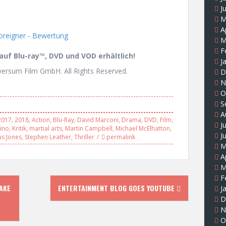
J
M
A
M
F
auf Blu-ray™, DVD und VOD erhältlich!
J
ersum Film GmbH. All Rights Reserved.
D
N
O
S
A
2017
,
2018
,
Action
,
Blu-Ray
,
David Marconi
,
Drama
,
DVD
,
Film
,
J
ino
,
Kritik
,
martial arts
,
Martin Campbell
,
Michael McElhatton
,
J
us Jones
,
Stephen Leather
,
Thriller
permalink
M
A
M
F
AKE
ENTERTAINMENT BLOG GOES YOUTUBE
J
D
N
O