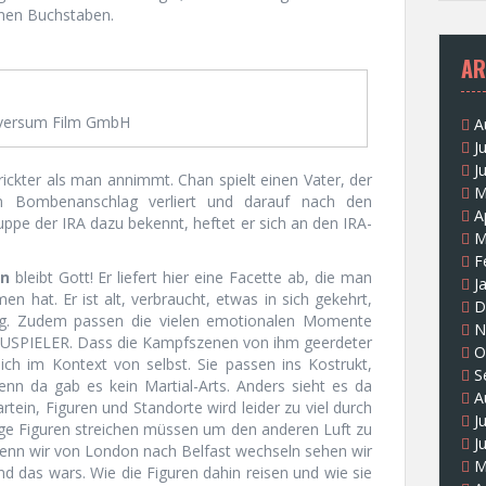
einen Buchstaben.
AR
versum Film GmbH
A
J
J
ickter als man annimmt. Chan spielt einen Vater, der
M
n Bombenanschlag verliert und darauf nach den
A
ruppe der IRA dazu bekennt, heftet er sich an den IRA-
M
.
F
an
bleibt Gott! Er liefert hier eine Facette ab, die man
J
 hat. Er ist alt, verbraucht, etwas in sich gekehrt,
D
hig. Zudem passen die vielen emotionalen Momente
N
HAUSPIELER. Dass die Kampfszenen von ihm geerdeter
O
sich im Kontext von selbst. Sie passen ins Kostrukt,
S
nn da gab es kein Martial-Arts. Anders sieht es da
A
rtein, Figuren und Standorte wird leider zu viel durch
J
nige Figuren streichen müssen um den anderen Luft zu
J
 wenn wir von London nach Belfast wechseln sehen wir
M
 das wars. Wie die Figuren dahin reisen und wie sie