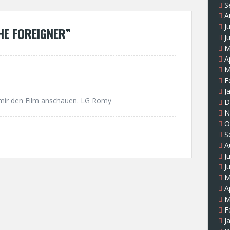
S
A
J
THE FOREIGNER
”
J
M
A
M
F
J
 mir den Film anschauen. LG Romy
D
N
O
S
A
J
J
M
A
M
F
J