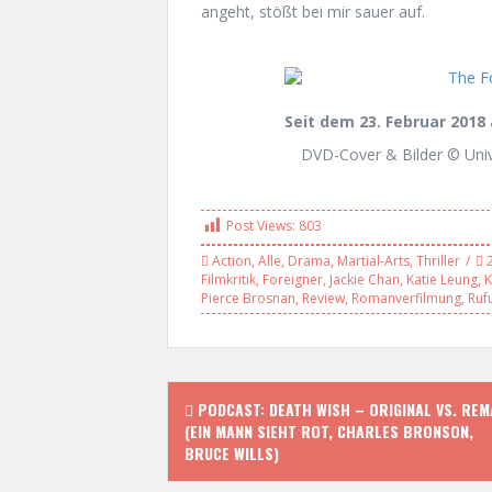
angeht, stößt bei mir sauer auf.
Seit dem 23. Februar 2018 
DVD-Cover & Bilder © Univ
Post Views:
803
Action
,
Alle
,
Drama
,
Martial-Arts
,
Thriller
Filmkritik
,
Foreigner
,
Jackie Chan
,
Katie Leung
,
K
Pierce Brosnan
,
Review
,
Romanverfilmung
,
Ruf
P
PODCAST: DEATH WISH – ORIGINAL VS. REM
(EIN MANN SIEHT ROT, CHARLES BRONSON,
o
BRUCE WILLS)