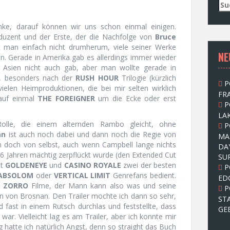
S
u
c
enke, darauf können wir uns schon einmal einigen.
h
oduzent und der Erste, der die Nachfolge von
Bruce
e
t man einfach nicht drumherum, viele seiner Werke
NE
n
n. Gerade in Amerika gab es allerdings immer wieder
n
 Asien nicht auch gab, aber man wollte gerade in
a
e, besonders nach der
RUSH HOUR
Trilogie (kürzlich
P
c
vielen Heimproduktionen, die bei mir selten wirklich
FRA
h
auf einmal
THE FOREIGNER
um die Ecke oder erst
P
:
LAK
 Rolle, die einem alternden Rambo gleicht, ohne
P
an
ist auch noch dabei und dann noch die Regie von
MA
h doch von selbst, auch wenn Campbell lange nichts
DA
6 Jahren mächtig zerpflückt wurde (den Extended Cut
SU
it
GOLDENEYE
und
CASINO ROYALE
zwei der besten
P
 ABSOLOM
oder
VERTICAL LIMIT
Genrefans bedient.
ED
n
ZORRO
Filme, der Mann kann also was und seine
P
n von Brosnan. Den Trailer mochte ich dann so sehr,
ST
 fast in einem Rutsch durchlas und feststellte, dass
GE
war. Vielleicht lag es am Trailer, aber ich konnte mir
g hatte ich natürlich Angst, denn so straight das Buch