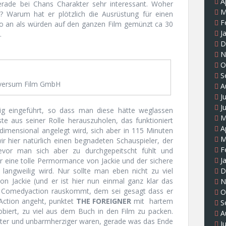
A
ade bei Chans Charakter sehr interessant. Woher
M
 Warum hat er plötzlich die Ausrüstung für einen
F
 so an als würden auf den ganzen Film gemünzt ca 30
J
.
D
N
O
S
versum Film GmbH
A
J
J
ig eingeführt, so dass man diese hätte weglassen
M
e aus seiner Rolle herauszuholen, das funktioniert
A
dimensional angelegt wird, sich aber in 115 Minuten
M
r hier natürlich einen begnadeten Schauspieler, der
F
vor man sich aber zu durchgepeitscht fühlt und
J
 eine tolle Permormance von Jackie und der sichere
D
 langweilig wird. Nur sollte man eben nicht zu viel
on Jackie (und er ist hier nun einmal ganz klar das
N
e Comedyaction rauskommt, dem sei gesagt dass er
O
 Action angeht, punktet
THE FOREIGNER
mit hartem
S
biert, zu viel aus dem Buch in den Film zu packen.
A
rter und unbarmherziger waren, gerade was das Ende
J