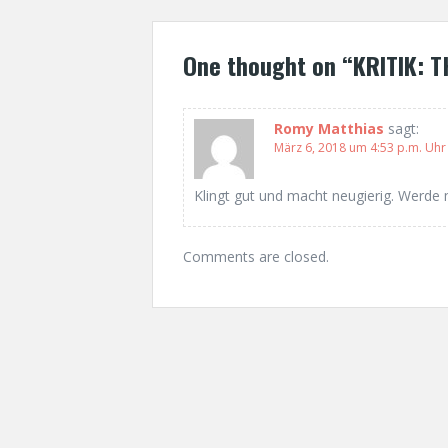
s
t
One thought on “
KRITIK: 
n
a
Romy Matthias
sagt:
März 6, 2018 um 4:53 p.m. Uhr
v
i
Klingt gut und macht neugierig. Werde
g
Comments are closed.
a
t
i
o
n