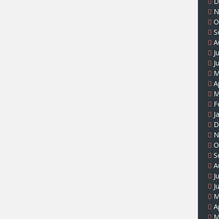
D
N
O
S
A
J
J
M
A
M
F
J
D
N
O
S
A
J
J
M
A
M