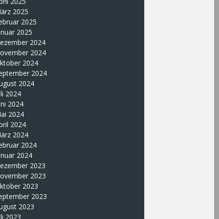
pril 2025
ärz 2025
ebruar 2025
anuar 2025
ezember 2024
ovember 2024
ktober 2024
eptember 2024
ugust 2024
uli 2024
uni 2024
ai 2024
pril 2024
ärz 2024
ebruar 2024
anuar 2024
ezember 2023
ovember 2023
ktober 2023
eptember 2023
ugust 2023
uli 2023