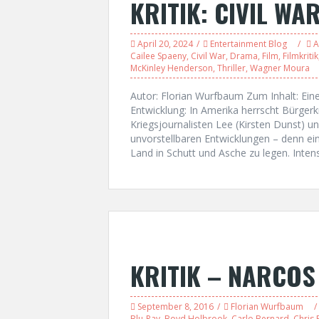
KRITIK: CIVIL WA
April 20, 2024
Entertainment Blog
A
Cailee Spaeny
,
Civil War
,
Drama
,
Film
,
Filmkritik
McKinley Henderson
,
Thriller
,
Wagner Moura
Autor: Florian Wurfbaum Zum Inhalt: E
Entwicklung: In Amerika herrscht Bürgerkr
Kriegsjournalisten Lee (Kirsten Dunst)
unvorstellbaren Entwicklungen – denn ein 
Land in Schutt und Asche zu legen. Inten
KRITIK – NARCOS 
September 8, 2016
Florian Wurfbaum
Blu-Ray
,
Boyd Holbrook
,
Carlo Bernard
,
Chris 