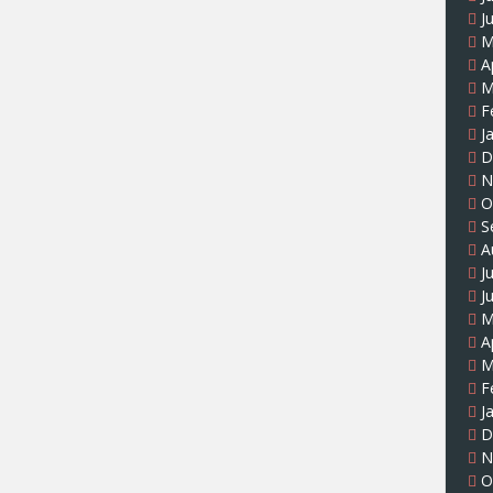
J
M
A
M
F
J
D
N
O
S
A
J
J
M
A
M
F
J
D
N
O