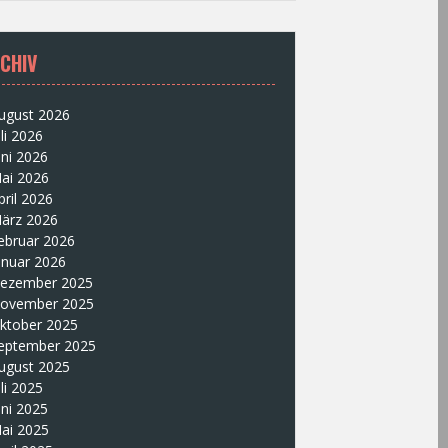
CHIV
ugust 2026
uli 2026
uni 2026
ai 2026
pril 2026
ärz 2026
ebruar 2026
anuar 2026
ezember 2025
ovember 2025
ktober 2025
eptember 2025
ugust 2025
uli 2025
uni 2025
ai 2025