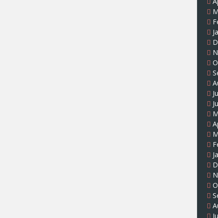
A
M
F
J
D
N
O
S
A
J
J
M
A
M
F
J
D
N
O
S
A
J