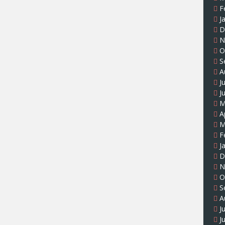
F
J
D
N
O
S
A
J
J
M
A
M
F
J
D
N
O
S
A
J
J