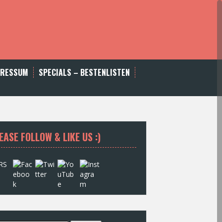
PRESSUM
SPECIALS – BESTENLISTEN
EASE FOLLOW & LIKE US :)