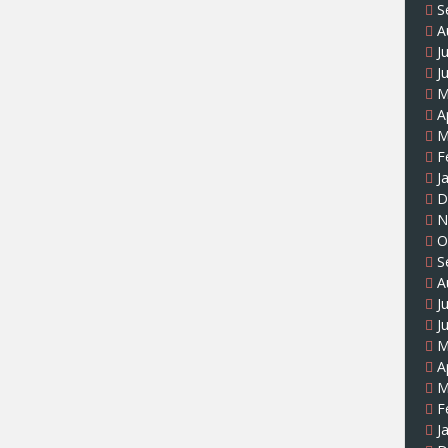
S
A
J
J
M
A
M
F
J
D
N
O
S
A
J
J
M
A
M
F
J