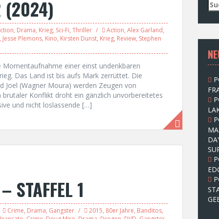
R (2024)
S
u
c
ction
,
Drama
,
Krieg
,
Sci-Fi
,
Thriller
Action
,
Alex Garland
,
h
,
Jesse Plemons
,
Kino
,
Kirsten Dunst
,
Krieg
,
Review
,
Stephen
e
NE
n
n
ine Momentaufnahme einer einst undenkbaren
a
ieg. Das Land ist bis aufs Mark zerrüttet. Die
P
c
 und Joel (Wagner Moura) werden Zeugen von
FRA
h
brutaler Konflikt droht ein gänzlich unvorbereitetes
P
:
sive und nicht loslassende […]
LAK
P
MA
DA
SU
P
ED
P
– STAFFEL 1
ST
GE
Crime
,
Drama
,
Gangster
2015
,
80er Jahre
,
Banditos
,
Brancato
,
Crime
,
Doug Miro
,
Drama
,
Drogen
,
DVD
,
Gangster
,