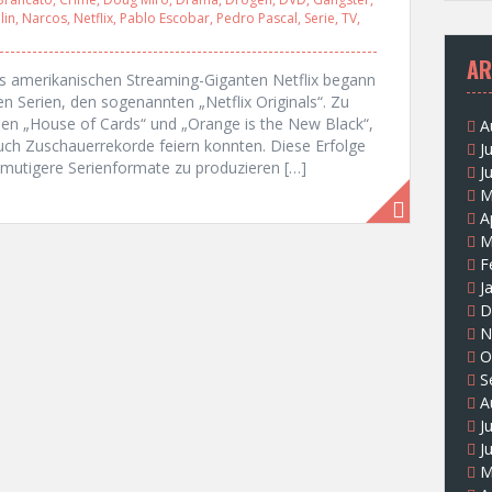
lin
,
Narcos
,
Netflix
,
Pablo Escobar
,
Pedro Pascal
,
Serie
,
TV
,
AR
es amerikanischen Streaming-Giganten Netflix begann
 Serien, den sogenannten „Netflix Originals“. Zu
len „House of Cards“ und „Orange is the New Black“,
A
 auch Zuschauerrekorde feiern konnten. Diese Erfolge
J
mutigere Serienformate zu produzieren […]
J
M
A
M
F
J
D
N
O
S
A
J
J
M