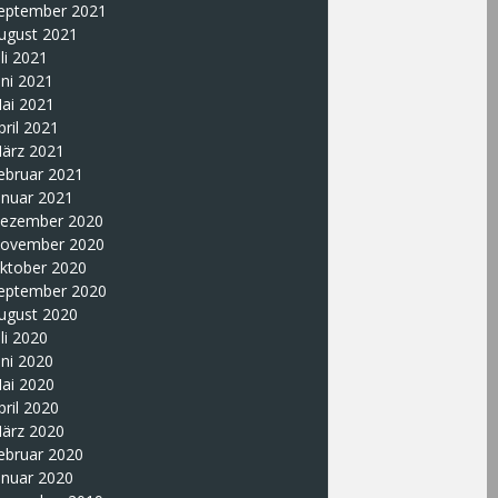
eptember 2021
ugust 2021
uli 2021
uni 2021
ai 2021
pril 2021
ärz 2021
ebruar 2021
anuar 2021
ezember 2020
ovember 2020
ktober 2020
eptember 2020
ugust 2020
uli 2020
uni 2020
ai 2020
pril 2020
ärz 2020
ebruar 2020
anuar 2020