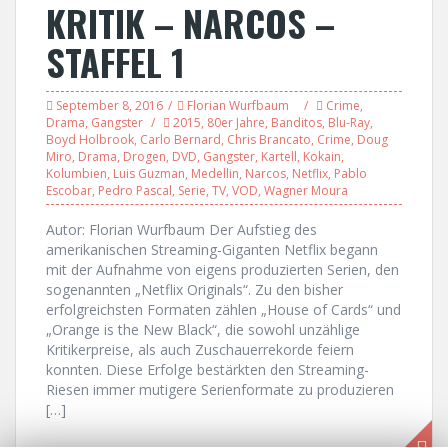
KRITIK – NARCOS –
STAFFEL 1
September 8, 2016
Florian Wurfbaum
Crime
,
Drama
,
Gangster
2015
,
80er Jahre
,
Banditos
,
Blu-Ray
,
Boyd Holbrook
,
Carlo Bernard
,
Chris Brancato
,
Crime
,
Doug
Miro
,
Drama
,
Drogen
,
DVD
,
Gangster
,
Kartell
,
Kokain
,
Kolumbien
,
Luis Guzman
,
Medellin
,
Narcos
,
Netflix
,
Pablo
Escobar
,
Pedro Pascal
,
Serie
,
TV
,
VOD
,
Wagner Moura
Autor: Florian Wurfbaum Der Aufstieg des
amerikanischen Streaming-Giganten Netflix begann
mit der Aufnahme von eigens produzierten Serien, den
sogenannten „Netflix Originals“. Zu den bisher
erfolgreichsten Formaten zählen „House of Cards“ und
„Orange is the New Black“, die sowohl unzählige
Kritikerpreise, als auch Zuschauerrekorde feiern
konnten. Diese Erfolge bestärkten den Streaming-
Riesen immer mutigere Serienformate zu produzieren
[…]