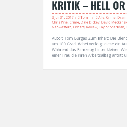
KRITIK – HELL OR
Juli 31, 2017
Tom
Alle
,
Crime
,
Dram
Chris Pine
,
Crime
,
Dale Dickey
,
David Meckenzi
Neowestern
,
Oscars
,
Review
,
Taylor Sheridan
,
Autor: Tom Burgas Zum Inhalt: Die Blen
um 180 Grad, dabei verfolgt diese ein Aut
Während das Fahrzeug hinter kleinen Wel
einer Frau die ihren Arbeitsalltag antritt 