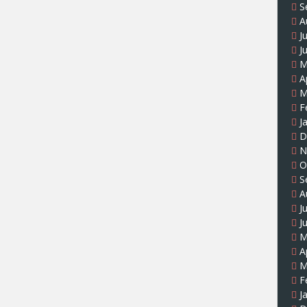
S
A
J
J
M
A
M
F
J
D
N
O
S
A
J
J
M
A
M
F
J