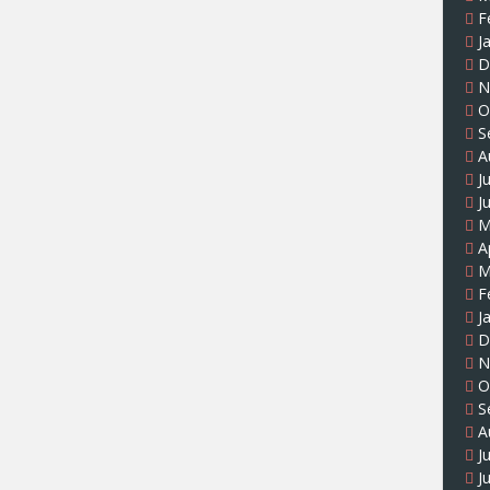
F
J
D
N
O
S
A
J
J
M
A
M
F
J
D
N
O
S
A
J
J