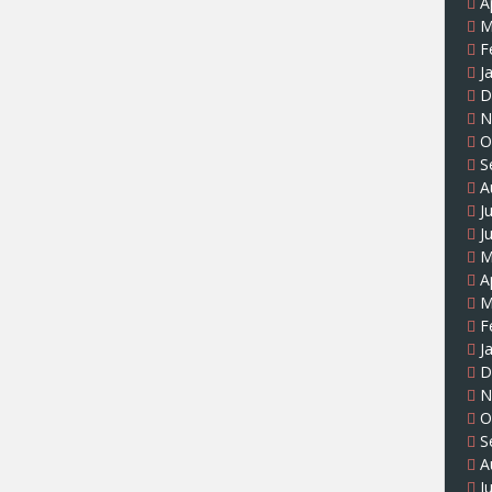
A
M
F
J
D
N
O
S
A
J
J
M
A
M
F
J
D
N
O
S
A
J