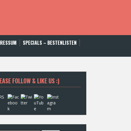
PRESSUM
SPECIALS – BESTENLISTEN
EASE FOLLOW & LIKE US :)