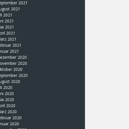
eptember 2021
ugust 2021
uli 2021
uni 2021
ai 2021
pril 2021
ärz 2021
ebruar 2021
anuar 2021
ezember 2020
ovember 2020
ktober 2020
eptember 2020
ugust 2020
uli 2020
uni 2020
ai 2020
pril 2020
ärz 2020
ebruar 2020
anuar 2020