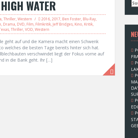
 HIGH WATER
S
u
c
a
,
Thriller
,
Western
2016
,
2017
,
Ben Foster
,
Blu-Ray
,
h
e
,
Drama
,
DVD
,
Film
,
Filmkritik
,
Jeff Bridges
,
Kino
,
Kritik
,
e
Texas
,
Thriller
,
VOD
,
Western
NE
n
n
de geht auf und die Kamera macht einen Schwenk
a
o welches die besten Tage bereits hinter sich hat.
P
c
lblechbauten verschwindet liegt der Fokus vorne auf
FRA
h
und in die Bank geht. Ihr […]
P
:
LAK
P
MA
DA
SU
P
ED
P
ST
GE