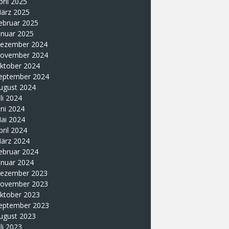
pril 2025
ärz 2025
ebruar 2025
anuar 2025
ezember 2024
ovember 2024
ktober 2024
eptember 2024
ugust 2024
uli 2024
uni 2024
ai 2024
pril 2024
ärz 2024
ebruar 2024
anuar 2024
ezember 2023
ovember 2023
ktober 2023
eptember 2023
ugust 2023
uli 2023