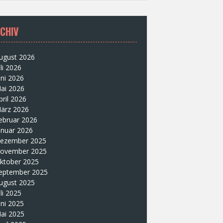
CHIV
ugust 2026
uli 2026
uni 2026
ai 2026
pril 2026
ärz 2026
ebruar 2026
anuar 2026
ezember 2025
ovember 2025
ktober 2025
eptember 2025
ugust 2025
uli 2025
uni 2025
ai 2025