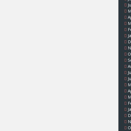
J
M
A
M
F
J
D
N
O
S
A
J
J
M
A
M
F
J
D
N
O