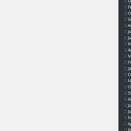
D
N
O
S
A
J
J
M
A
M
F
J
D
N
O
S
A
J
J
M
A
M