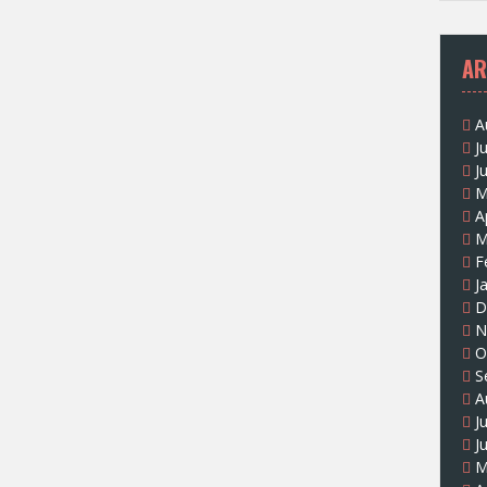
AR
A
J
J
M
A
M
F
J
D
N
O
S
A
J
J
M