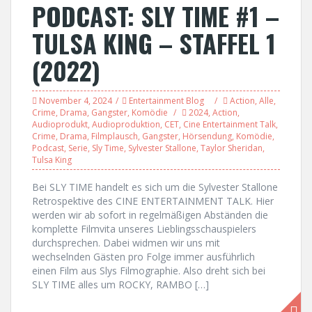
PODCAST: SLY TIME #1 –
TULSA KING – STAFFEL 1
(2022)
November 4, 2024
Entertainment Blog
Action
,
Alle
,
Crime
,
Drama
,
Gangster
,
Komödie
2024
,
Action
,
Audioprodukt
,
Audioproduktion
,
CET
,
Cine Entertainment Talk
,
Crime
,
Drama
,
Filmplausch
,
Gangster
,
Hörsendung
,
Komödie
,
Podcast
,
Serie
,
Sly Time
,
Sylvester Stallone
,
Taylor Sheridan
,
Tulsa King
Bei SLY TIME handelt es sich um die Sylvester Stallone
Retrospektive des CINE ENTERTAINMENT TALK. Hier
werden wir ab sofort in regelmäßigen Abständen die
komplette Filmvita unseres Lieblingsschauspielers
durchsprechen. Dabei widmen wir uns mit
wechselnden Gästen pro Folge immer ausführlich
einen Film aus Slys Filmographie. Also dreht sich bei
SLY TIME alles um ROCKY, RAMBO […]