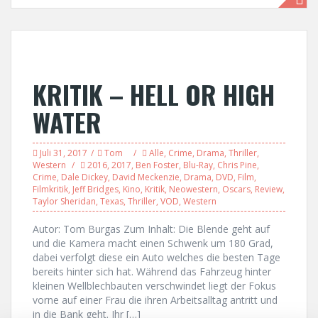
KRITIK – HELL OR HIGH
WATER
Juli 31, 2017
Tom
Alle
,
Crime
,
Drama
,
Thriller
,
Western
2016
,
2017
,
Ben Foster
,
Blu-Ray
,
Chris Pine
,
Crime
,
Dale Dickey
,
David Meckenzie
,
Drama
,
DVD
,
Film
,
Filmkritik
,
Jeff Bridges
,
Kino
,
Kritik
,
Neowestern
,
Oscars
,
Review
,
Taylor Sheridan
,
Texas
,
Thriller
,
VOD
,
Western
Autor: Tom Burgas Zum Inhalt: Die Blende geht auf
und die Kamera macht einen Schwenk um 180 Grad,
dabei verfolgt diese ein Auto welches die besten Tage
bereits hinter sich hat. Während das Fahrzeug hinter
kleinen Wellblechbauten verschwindet liegt der Fokus
vorne auf einer Frau die ihren Arbeitsalltag antritt und
in die Bank geht. Ihr […]