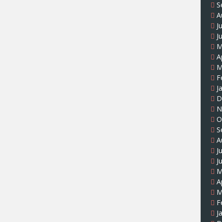
S
A
J
J
M
A
M
F
J
D
N
O
S
A
J
J
M
A
M
F
J