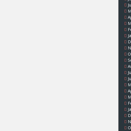
J
M
A
M
F
J
D
N
O
S
A
J
J
M
A
M
F
J
D
N
O