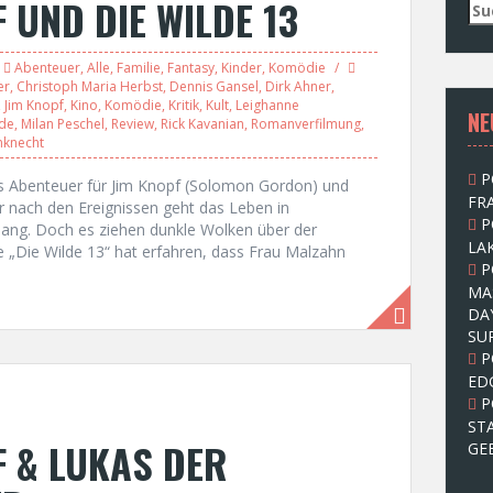
F UND DIE WILDE 13
S
u
c
Abenteuer
,
Alle
,
Familie
,
Fantasy
,
Kinder
,
Komödie
h
er
,
Christoph Maria Herbst
,
Dennis Gansel
,
Dirk Ahner
,
e
,
Jim Knopf
,
Kino
,
Komödie
,
Kritik
,
Kult
,
Leighanne
NE
n
nde
,
Milan Peschel
,
Review
,
Rick Kavanian
,
Romanverfilmung
,
n
knecht
a
P
c
ues Abenteuer für Jim Knopf (Solomon Gordon) und
FRA
h
r nach den Ereignissen geht das Leben in
P
:
ng. Doch es ziehen dunkle Wolken über der
LAK
e „Die Wilde 13“ hat erfahren, dass Frau Malzahn
P
MA
DA
SU
P
ED
P
ST
F & LUKAS DER
GE