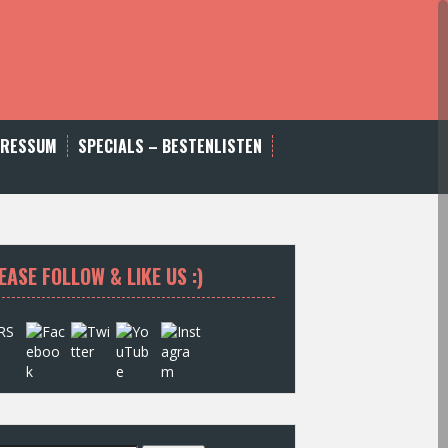
PRESSUM
SPECIALS – BESTENLISTEN
EASE FOLLOW & LIKE US :)