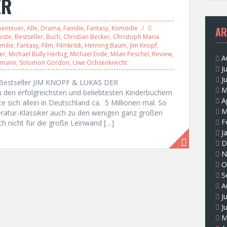
ER
benteuer
,
Alle
,
Drama
,
Familie
,
Fantasy
,
Komödie
AR
iste
,
Bestseller
,
Buch
,
Christian Becker
,
Christoph Maria
milie
,
Fantasy
,
Film
,
Filmkritik
,
Henning Baum
,
Jim Knopf
,
er
,
Michael Bully Herbig
,
Michael Ende
,
Milan Peschel
,
Review
,
A
emann
,
Solomon Gordon
,
Uwe Ochsenknecht
J
J
s Bestseller JIM KNOPF & LUKAS DER
M
n erfolgreichsten und beliebtesten Kinderbüchern
A
sich allein in Deutschland ca. 5 Millionen mal. So
M
eratur-Klassiker auch zu den wenigen ganz großen
F
h nicht für die große Leinwand […]
J
D
N
O
S
A
J
J
M