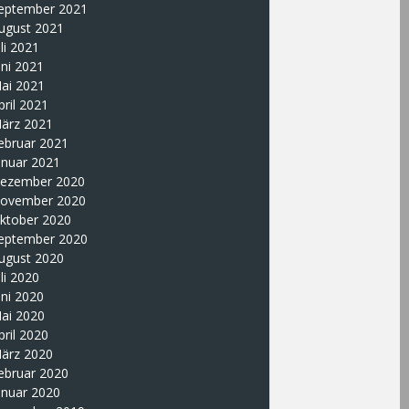
eptember 2021
ugust 2021
uli 2021
uni 2021
ai 2021
pril 2021
ärz 2021
ebruar 2021
anuar 2021
ezember 2020
ovember 2020
ktober 2020
eptember 2020
ugust 2020
uli 2020
uni 2020
ai 2020
pril 2020
ärz 2020
ebruar 2020
anuar 2020