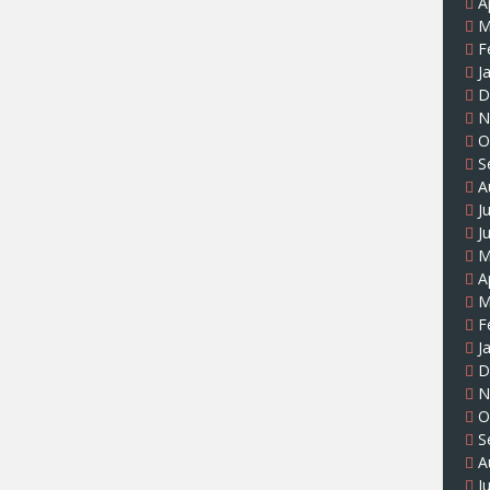
A
M
F
J
D
N
O
S
A
J
J
M
A
M
F
J
D
N
O
S
A
J