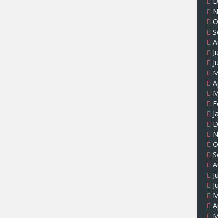
D
N
O
S
A
J
J
M
A
M
F
J
D
N
O
S
A
J
J
M
A
M