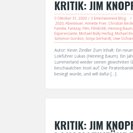
KRITIK: JIM KNOP
Oktober 31, 2020
Entertainment Blog
2020
,
Abenteuer
,
Annette Frier
,
Christian Beck
Familie
,
Fantasy
,
Film
,
Filmkritik
,
Henning Baum
Esperenzante
,
Michael Bully Herbig
,
Michael E
Solomon Gordon
,
Sonja Gerhardt
,
Uwe Ochsen
Autor: Kevin Zindler Zum Inhalt: Ein ne
Lokführer Lukas (Henning Baum). Ein Jah
Lummerland wieder seinen gewohnten Ga
beschaulichen Insel auf: Die Piratenband
besiegt wurde, und will dafür […]
KRITIK: JIM KNOP