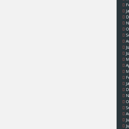
F
J
D
N
O
S
A
J
J
M
A
M
F
J
D
N
O
S
A
J
J