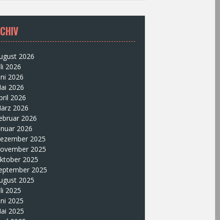
CHIV
ugust 2026
uli 2026
uni 2026
ai 2026
pril 2026
ärz 2026
ebruar 2026
anuar 2026
ezember 2025
ovember 2025
ktober 2025
eptember 2025
ugust 2025
uli 2025
uni 2025
ai 2025