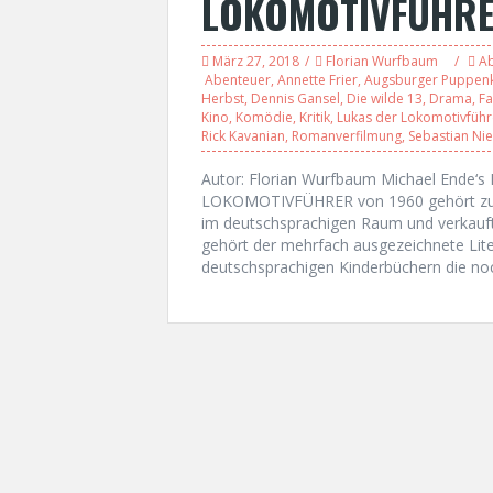
LOKOMOTIVFÜHR
März 27, 2018
Florian Wurfbaum
A
Abenteuer
,
Annette Frier
,
Augsburger Puppenk
Herbst
,
Dennis Gansel
,
Die wilde 13
,
Drama
,
Fa
Kino
,
Komödie
,
Kritik
,
Lukas der Lokomotivführ
Rick Kavanian
,
Romanverfilmung
,
Sebastian Ni
Autor: Florian Wurfbaum Michael Ende‘
LOKOMOTIVFÜHRER von 1960 gehört zu de
im deutschsprachigen Raum und verkaufte 
gehört der mehrfach ausgezeichnete Lit
deutschsprachigen Kinderbüchern die noc