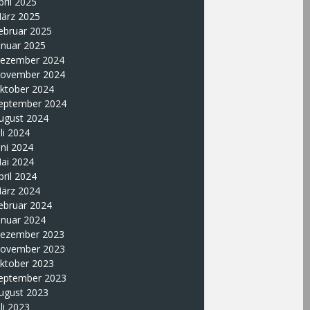
pril 2025
ärz 2025
ebruar 2025
anuar 2025
ezember 2024
ovember 2024
ktober 2024
eptember 2024
ugust 2024
uli 2024
uni 2024
ai 2024
pril 2024
ärz 2024
ebruar 2024
anuar 2024
ezember 2023
ovember 2023
ktober 2023
eptember 2023
ugust 2023
uli 2023