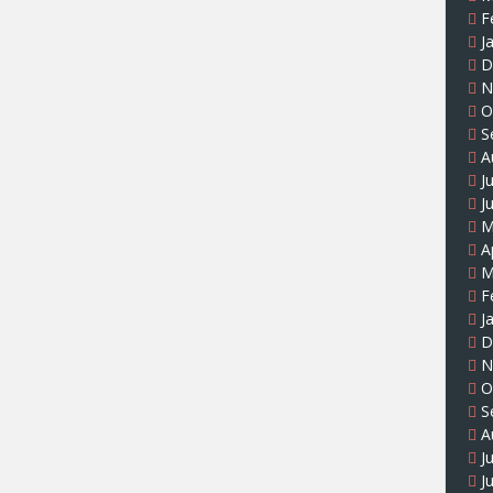
F
J
D
N
O
S
A
J
J
M
A
M
F
J
D
N
O
S
A
J
J