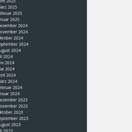
pril 2025
ärz 2025
ebruar 2025
anuar 2025
ezember 2024
ovember 2024
ktober 2024
eptember 2024
ugust 2024
uli 2024
uni 2024
ai 2024
pril 2024
ärz 2024
ebruar 2024
anuar 2024
ezember 2023
ovember 2023
ktober 2023
eptember 2023
ugust 2023
uli 2023