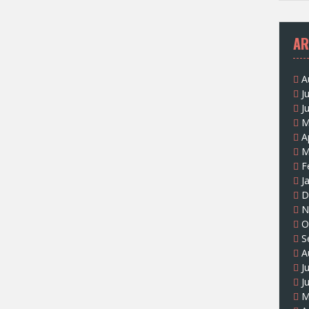
AR
A
J
J
M
A
M
F
J
D
N
O
S
A
J
J
M