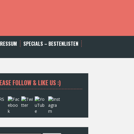
PRESSUM
SPECIALS – BESTENLISTEN
EASE FOLLOW & LIKE US :)