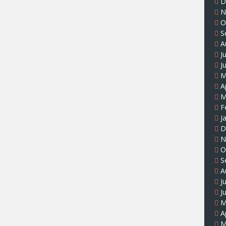
D
N
O
S
A
J
J
M
A
M
F
J
D
N
O
S
A
J
J
M
A
M