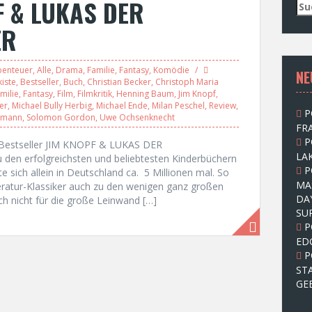
F & LUKAS DER
S
u
ER
c
h
e
benteuer
,
Alle
,
Drama
,
Familie
,
Fantasy
,
Komödie
NE
n
iste
,
Bestseller
,
Buch
,
Christian Becker
,
Christoph Maria
n
milie
,
Fantasy
,
Film
,
Filmkritik
,
Henning Baum
,
Jim Knopf
,
a
er
,
Michael Bully Herbig
,
Michael Ende
,
Milan Peschel
,
Review
,
P
c
emann
,
Solomon Gordon
,
Uwe Ochsenknecht
FRA
h
P
:
s Bestseller JIM KNOPF & LUKAS DER
LAK
n erfolgreichsten und beliebtesten Kinderbüchern
P
sich allein in Deutschland ca. 5 Millionen mal. So
MA
eratur-Klassiker auch zu den wenigen ganz großen
DA
h nicht für die große Leinwand […]
SU
P
ED
P
ST
GE