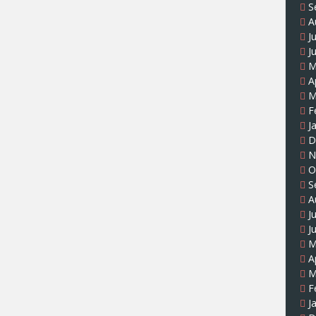
S
A
J
J
M
A
M
F
J
D
N
O
S
A
J
J
M
A
M
F
J