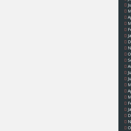
J
M
A
M
F
J
D
N
O
S
A
J
J
M
A
M
F
J
D
N
O