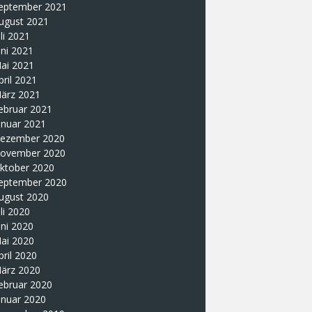
eptember 2021
ugust 2021
uli 2021
uni 2021
ai 2021
pril 2021
ärz 2021
ebruar 2021
anuar 2021
ezember 2020
ovember 2020
ktober 2020
eptember 2020
ugust 2020
uli 2020
uni 2020
ai 2020
pril 2020
ärz 2020
ebruar 2020
anuar 2020