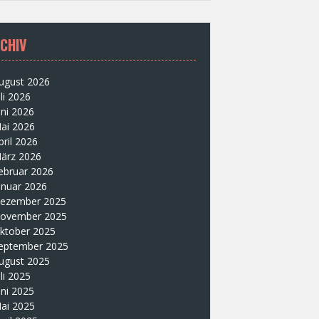
CHIV
ugust 2026
uli 2026
uni 2026
ai 2026
pril 2026
ärz 2026
ebruar 2026
anuar 2026
ezember 2025
ovember 2025
ktober 2025
eptember 2025
ugust 2025
uli 2025
uni 2025
ai 2025