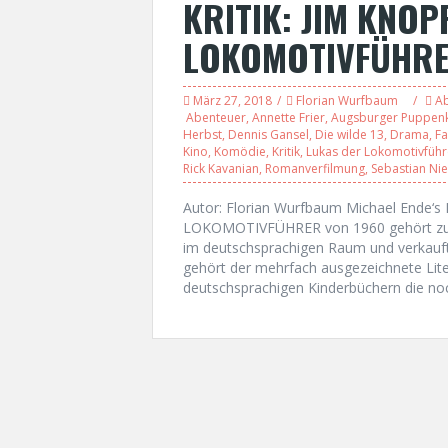
KRITIK: JIM KNOP
LOKOMOTIVFÜHR
März 27, 2018
Florian Wurfbaum
A
Abenteuer
,
Annette Frier
,
Augsburger Puppenk
Herbst
,
Dennis Gansel
,
Die wilde 13
,
Drama
,
Fa
Kino
,
Komödie
,
Kritik
,
Lukas der Lokomotivführ
Rick Kavanian
,
Romanverfilmung
,
Sebastian Ni
Autor: Florian Wurfbaum Michael Ende‘
LOKOMOTIVFÜHRER von 1960 gehört zu de
im deutschsprachigen Raum und verkaufte 
gehört der mehrfach ausgezeichnete Lit
deutschsprachigen Kinderbüchern die noc