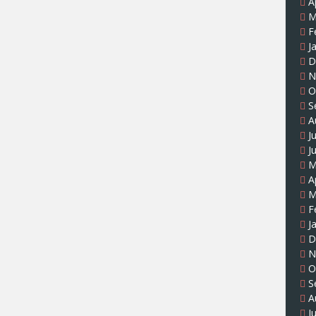
A
M
F
J
D
N
O
S
A
J
J
M
A
M
F
J
D
N
O
S
A
J