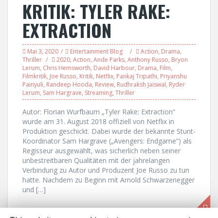
KRITIK: TYLER RAKE:
EXTRACTION
Mai 3, 2020
Entertainment Blog
Action
,
Drama
,
Thriller
2020
,
Action
,
Ande Parks
,
Anthony Russo
,
Bryon
Lerum
,
Chris Hemsworth
,
David Harbour
,
Drama
,
Film
,
Filmkritik
,
Joe Russo
,
Kritik
,
Netflix
,
Pankaj Tripathi
,
Priyanshu
Painyuli
,
Randeep Hooda
,
Review
,
Rudhraksh Jaiswal
,
Ryder
Lerum
,
Sam Hargrave
,
Streaming
,
Thriller
Autor: Florian Wurfbaum „Tyler Rake: Extraction“
wurde am 31. August 2018 offiziell von Netflix in
Produktion geschickt. Dabei wurde der bekannte Stunt-
Koordinator Sam Hargrave („Avengers: Endgame“) als
Regisseur ausgewählt, was sicherlich neben seiner
unbestreitbaren Qualitäten mit der jahrelangen
Verbindung zu Autor und Produzent Joe Russo zu tun
hatte. Nachdem zu Beginn mit Arnold Schwarzenegger
und […]