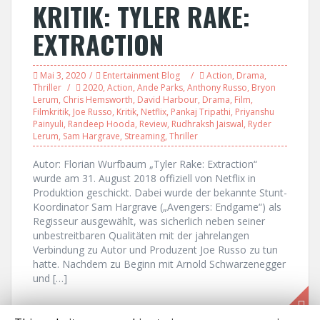
KRITIK: TYLER RAKE:
EXTRACTION
Mai 3, 2020
Entertainment Blog
Action
,
Drama
,
Thriller
2020
,
Action
,
Ande Parks
,
Anthony Russo
,
Bryon
Lerum
,
Chris Hemsworth
,
David Harbour
,
Drama
,
Film
,
Filmkritik
,
Joe Russo
,
Kritik
,
Netflix
,
Pankaj Tripathi
,
Priyanshu
Painyuli
,
Randeep Hooda
,
Review
,
Rudhraksh Jaiswal
,
Ryder
Lerum
,
Sam Hargrave
,
Streaming
,
Thriller
Autor: Florian Wurfbaum „Tyler Rake: Extraction“
wurde am 31. August 2018 offiziell von Netflix in
Produktion geschickt. Dabei wurde der bekannte Stunt-
Koordinator Sam Hargrave („Avengers: Endgame“) als
Regisseur ausgewählt, was sicherlich neben seiner
unbestreitbaren Qualitäten mit der jahrelangen
Verbindung zu Autor und Produzent Joe Russo zu tun
hatte. Nachdem zu Beginn mit Arnold Schwarzenegger
und […]