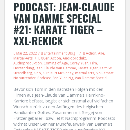
PODCAST: JEAN-CLAUDE
VAN DAMME SPECIAL
#21: KARATE TIGER –
XXL-REKICK
Mai 22, 2022
Entertainment Blog
Action
,
Alle
,
Martial-Arts
80er
,
Action
,
Audioprodukt
,
Audioproduktion
,
Coming of Age
,
Corey Yuen
,
Film
,
Hörsendung
,
Jean Claude Van Damme
,
Karate Tiger
,
Keith W.
Strandberg
,
Kino
,
Kult
,
Kurt McKinney
,
martial arts
,
No Retreat
No surrender
,
Podcast
,
See-Yuen Ng
,
Van Damme Special
Bevor sich Tom in den nächsten Folgen mit den
Filmen aus Jean-Claude Van Damme‘s Heimkino-
Karriere befasst, begibt er sich erstmal auf vielfachen
Wunsch zurück zu den Anfängen des belgischen
Handkanten-Gottes. Zusammen mit Sergej vom
Fratzengeballer– bzw. jetzt Nachtprogramm-Podcasts
widmet unser Berliner Mundfeuerwerk Van Damme‘s
Erstschlag KARATE TIGER einen ausufernden XXL-