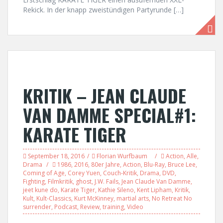
Rekick. In der knapp zweistündigen Partyrunde […]
KRITIK – JEAN CLAUDE
VAN DAMME SPECIAL#1:
KARATE TIGER
September 18, 2016
Florian Wurfbaum
Action
,
Alle
,
Drama
1986
,
2016
,
80er Jahre
,
Action
,
Blu-Ray
,
Bruce Lee
,
Coming of Age
,
Corey Yuen
,
Couch-Kritik
,
Drama
,
DVD
,
Fighting
,
Filmkritik
,
ghost
,
J.W. Fails
,
Jean Claude Van Damme
,
jeet kune do
,
Karate Tiger
,
Kathie Sileno
,
Kent Lipham
,
Kritik
,
Kult
,
Kult-Classics
,
Kurt McKinney
,
martial arts
,
No Retreat No
surrender
,
Podcast
,
Review
,
training
,
Video